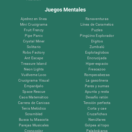
Juegos Mentales
Ajedrez en línea
Ranaventuras
Mini Crucigrama
Línea de Caramelos
Fruit Frenzy
Puzles
Pipe Panic
Pingüino Explorador
Crystal Miner
Dígitos
Solitario
Zumbalú
Robo Factory
Explotaglobos
Ant Escape
Encrucijada
Treasure Island
Hiper-espacio
Neon Lights
Frescazoo
Vuélveme Loco
Rompecabezas
Crucigrama Visual
La gasolinera
Emparéjalo
Pares y sumas
Space Rescue
Apunta y resta
Caos Matemático
Desafío ratón
Carrera de Canicas
Tensión perfecta
Tenis Melódico
Corta y cae
Scrambled
Cruzafichas
Busca tu Mascota
Nenúfares
Parejas Musicales
Golpea al topo
Cronocolor
Palabrájaros