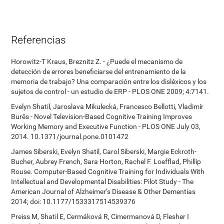
Referencias
Horowitz-T Kraus, Breznitz Z. - ¿Puede el mecanismo de
detección de errores beneficiarse del entrenamiento de la
memoria de trabajo? Una comparación entre los disléxicos y los
sujetos de control - un estudio de ERP - PLOS ONE 2009; 4:7141.
Evelyn Shatil, Jaroslava Mikulecká, Francesco Bellotti, Vladimír
Burěs - Novel Television-Based Cognitive Training Improves
Working Memory and Executive Function - PLOS ONE July 03,
2014. 10.1371/journal.pone.0101472
James Siberski, Evelyn Shatil, Carol Siberski, Margie Eckroth-
Bucher, Aubrey French, Sara Horton, Rachel F. Loefflad, Phillip
Rouse. Computer-Based Cognitive Training for Individuals With
Intellectual and Developmental Disabilities: Pilot Study - The
American Journal of Alzheimer’s Disease & Other Dementias
2014; doi: 10.1177/1533317514539376
Preiss M, Shatil E, Cermáková R, Cimermanová D, Flesher I