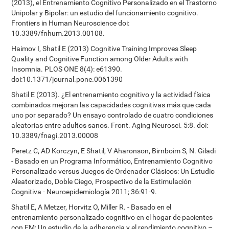
(2013), el Entrenamiento Cognitivo Personalizado en el Trastorno
Unipolar y Bipolar: un estudio del funcionamiento cognitivo.
Frontiers in Human Neuroscience doi:
10.3389/fnhum.2013.00108.
Haimov I, Shatil E (2013) Cognitive Training Improves Sleep
Quality and Cognitive Function among Older Adults with
Insomnia. PLOS ONE 8(4): e61390.
doi:10.1371/journal.pone.0061390
Shatil E (2013). ¿El entrenamiento cognitivo y la actividad física
combinados mejoran las capacidades cognitivas más que cada
uno por separado? Un ensayo controlado de cuatro condiciones
aleatorias entre adultos sanos. Front. Aging Neurosci. 5:8. doi:
10.3389/fnagi.2013.00008
Peretz C, AD Korczyn, E Shatil, V Aharonson, Birnboim S, N. Giladi
- Basado en un Programa Informático, Entrenamiento Cognitivo
Personalizado versus Juegos de Ordenador Clásicos: Un Estudio
Aleatorizado, Doble Ciego, Prospectivo de la Estimulación
Cognitiva - Neuroepidemiología 2011; 36:91-9.
Shatil E, A Metzer, Horvitz O, Miller R. - Basado en el
entrenamiento personalizado cognitivo en el hogar de pacientes
con EM: Un estudio de la adherencia y el rendimiento cognitivo –