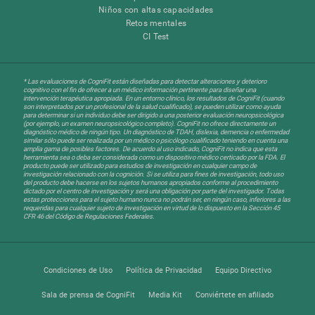
Niños con altas capacidades
Retos mentales
CI Test
* Las evaluaciones de CogniFit están diseñadas para detectar alteraciones y deterioro
cognitivo con el fin de ofrecer a un médico información pertinente para diseñar una
intervención terapéutica apropiada. En un entorno clínico, los resultados de CogniFit (cuando
son interpretados por un profesional de la salud cualificado), se pueden utilizar como ayuda
para determinar si un individuo debe ser dirigido a una posterior evaluación neuropsicológica
(por ejemplo, un examen neuropsicológico completo). CogniFit no ofrece directamente un
diagnóstico médico de ningún tipo. Un diagnóstico de TDAH, dislexia, demencia o enfermedad
similar sólo puede ser realizada por un médico o psicólogo cualificado teniendo en cuenta una
amplia gama de posibles factores. De acuerdo al uso indicado, CogniFit no indica que esta
herramienta sea o deba ser considerada como un dispositivo médico certicado por la FDA. El
producto puede ser utilizado para estudios de investigación en cualquier campo de
investigación relacionado con la cognición. Si se utiliza para fines de investigación, todo uso
del producto debe hacerse en los sujetos humanos apropiados conforme al procedimiento
dictado por el centro de investigación y será una obligación por parte del investigador. Todas
estas protecciones para el sujeto humano nunca no podrán ser, en ningún caso, inferiores a las
requeridas para cualquier sujeto de investigación en virtud de lo dispuesto en la Sección 45
CFR 46 del Código de Regulaciones Federales.
Condiciones de Uso
Política de Privacidad
Equipo Directivo
Sala de prensa de CogniFit
Media Kit
Conviértete en afiliado