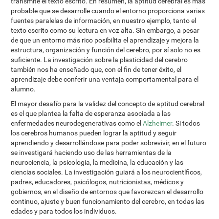
transmite el texto escrito. En resumen, la aptitud cerebral es más
probable que se desarrolle cuando el entorno proporciona varias
fuentes paralelas de información, en nuestro ejemplo, tanto el
texto escrito como su lectura en voz alta. Sin embargo, a pesar
de que un entorno más rico posibilita el aprendizaje y mejora la
estructura, organización y función del cerebro, por sí solo no es
suficiente. La investigación sobre la plasticidad del cerebro
también nos ha enseñado que, con el fin de tener éxito, el
aprendizaje debe conferir una ventaja comportamental para el
alumno.
El mayor desafío para la validez del concepto de aptitud cerebral
es el que plantea la falta de esperanza asociada a las
enfermedades neurodegenerativas como el
Alzheimer
. Si todos
los cerebros humanos pueden lograr la aptitud y seguir
aprendiendo y desarrollándose para poder sobrevivir, en el futuro
se investigará haciendo uso de las herramientas de la
neurociencia, la psicología, la medicina, la educación y las
ciencias sociales. La investigación guiará a los neurocientíficos,
padres, educadores, psicólogos, nutricionistas, médicos y
gobiernos, en el diseño de entornos que favorezcan el desarrollo
continuo, ajuste y buen funcionamiento del cerebro, en todas las
edades y para todos los individuos.