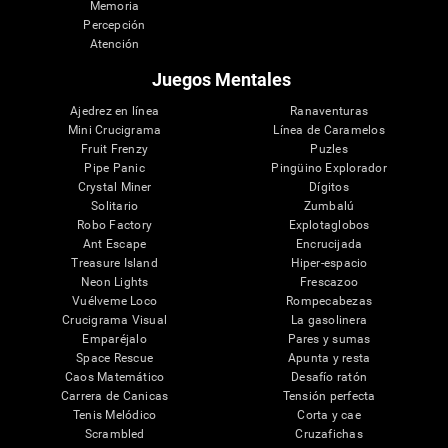
Memoria
Percepción
Atención
Juegos Mentales
Ajedrez en línea
Ranaventuras
Mini Crucigrama
Línea de Caramelos
Fruit Frenzy
Puzles
Pipe Panic
Pingüino Explorador
Crystal Miner
Dígitos
Solitario
Zumbalú
Robo Factory
Explotaglobos
Ant Escape
Encrucijada
Treasure Island
Hiper-espacio
Neon Lights
Frescazoo
Vuélveme Loco
Rompecabezas
Crucigrama Visual
La gasolinera
Emparéjalo
Pares y sumas
Space Rescue
Apunta y resta
Caos Matemático
Desafío ratón
Carrera de Canicas
Tensión perfecta
Tenis Melódico
Corta y cae
Scrambled
Cruzafichas