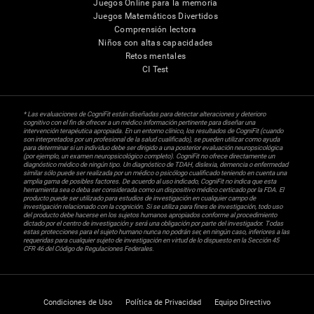
Juegos Online para la memoria
Juegos Matemáticos Divertidos
Comprensión lectora
Niños con altas capacidades
Retos mentales
CI Test
* Las evaluaciones de CogniFit están diseñadas para detectar alteraciones y deterioro
cognitivo con el fin de ofrecer a un médico información pertinente para diseñar una
intervención terapéutica apropiada. En un entorno clínico, los resultados de CogniFit (cuando
son interpretados por un profesional de la salud cualificado), se pueden utilizar como ayuda
para determinar si un individuo debe ser dirigido a una posterior evaluación neuropsicológica
(por ejemplo, un examen neuropsicológico completo). CogniFit no ofrece directamente un
diagnóstico médico de ningún tipo. Un diagnóstico de TDAH, dislexia, demencia o enfermedad
similar sólo puede ser realizada por un médico o psicólogo cualificado teniendo en cuenta una
amplia gama de posibles factores. De acuerdo al uso indicado, CogniFit no indica que esta
herramienta sea o deba ser considerada como un dispositivo médico certicado por la FDA. El
producto puede ser utilizado para estudios de investigación en cualquier campo de
investigación relacionado con la cognición. Si se utiliza para fines de investigación, todo uso
del producto debe hacerse en los sujetos humanos apropiados conforme al procedimiento
dictado por el centro de investigación y será una obligación por parte del investigador. Todas
estas protecciones para el sujeto humano nunca no podrán ser, en ningún caso, inferiores a las
requeridas para cualquier sujeto de investigación en virtud de lo dispuesto en la Sección 45
CFR 46 del Código de Regulaciones Federales.
Condiciones de Uso
Política de Privacidad
Equipo Directivo