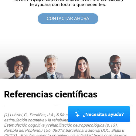
te ayudará con todo lo que necesites.
CONTACTAR AHORA
Referencias científicas
¿Necesitas ayuda?
[1] Lubrini, G., Periáñez, J.A., & Ríos-Lago, M. (2009). Introducción a la
estimulación cognitiva y la rehabilitación neuropsicológica. En
Estimulación cognitiva y rehabilitación neuropsicológica (p.13).
Rambla del Poblenou 156, 08018 Barcelona: Editorial UOC. Shatil E
(2013). ¿El entrenamiento cognitivo y la actividad física combinados