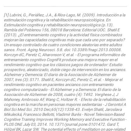
Referencias científicas
[1] Lubrini, G., Periáñez, J.A., & Ríos-Lago, M. (2009). Introducción a la
estimulación cognitiva y la rehabilitación neuropsicológica. En
Estimulación cognitiva y rehabilitación neuropsicológica (p.13).
Rambla del Poblenou 156, 08018 Barcelona: Editorial UOC. Shatil E
(2013). ¿El entrenamiento cognitivo y la actividad física combinados
mejoran las capacidades cognitivas más que cada uno por separado?
Un ensayo controlado de cuatro condiciones aleatorias entre adultos
sanos. Front. Aging Neurosci. 5:8. doi: 10.3389/fnagi.2013.00008.
Korczyn dC, Peretz C, Aharonson V, et al. - El programa informático de
entrenamiento cognitivo CogniFit produce una mejora mayor en el
rendimiento cognitivo que los clásicos juegos de ordenador: Estudio
prospectivo, aleatorizado, doble ciego de intervención en los ancianos.
Alzheimer y Demencia: El diario de la Asociación de Alzheimer de
2007, tres (3): S171. Shatil E, Korczyn dC, Peretz C, et al. - Mejorar el
rendimiento cognitivo en pacientes ancianos con entrenamiento
cognitivo computarizado - El Alzheimer y a Demencia: El diario de la
Asociación de Alzheimer de 2008, cuatro (4): T492. Verghese J, J
Mahoney, Ambrosio AF, Wang C, Holtzer R. - Efecto de la rehabilitación
cognitiva en la marcha en personas mayores sedentarias - J Gerontol A
Biol Sci Med Sci. 2010 Dec;65(12):1338-43. Evelyn Shatil, Jaroslava
Mikulecká, Francesco Bellotti, Vladimír Burěs - Novel Television-Based
Cognitive Training Improves Working Memory and Executive Function -