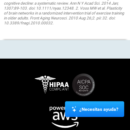
PLOS ONE July 03, 2014. 10.1371/journal.pone.0101472. Gard T,
Hölzel BK, Lazar SW. The potential effects of meditation on age-related
cognitive decline: a systematic review. Ann N Y Acad Sci. 2014 Jan;
1307:89-103. doi: 10.1111/nyas.12348. 2. Voss MW et al. Plasticity
of brain networks in a randomized intervention trial of exercise training
in older adults. Front Aging Neurosci. 2010 Aug 26;2. pii: 32. doi:
10.3389/fnagi.2010.00032.
¿Necesitas ayuda?