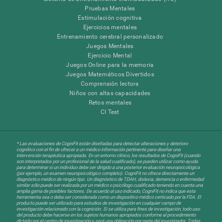
Pruebas Mentales
Estimulación cognitiva
Ejercicios mentales
Entrenamiento cerebral personalizado
Juegos Mentales
Ejercicio Mental
Juegos Online para la memoria
Juegos Matemáticos Divertidos
Comprensión lectora
Niños con altas capacidades
Retos mentales
CI Test
* Las evaluaciones de CogniFit están diseñadas para detectar alteraciones y deterioro
cognitivo con el fin de ofrecer a un médico información pertinente para diseñar una
intervención terapéutica apropiada. En un entorno clínico, los resultados de CogniFit (cuando
son interpretados por un profesional de la salud cualificado), se pueden utilizar como ayuda
para determinar si un individuo debe ser dirigido a una posterior evaluación neuropsicológica
(por ejemplo, un examen neuropsicológico completo). CogniFit no ofrece directamente un
diagnóstico médico de ningún tipo. Un diagnóstico de TDAH, dislexia, demencia o enfermedad
similar sólo puede ser realizada por un médico o psicólogo cualificado teniendo en cuenta una
amplia gama de posibles factores. De acuerdo al uso indicado, CogniFit no indica que esta
herramienta sea o deba ser considerada como un dispositivo médico certicado por la FDA. El
producto puede ser utilizado para estudios de investigación en cualquier campo de
investigación relacionado con la cognición. Si se utiliza para fines de investigación, todo uso
del producto debe hacerse en los sujetos humanos apropiados conforme al procedimiento
dictado por el centro de investigación y será una obligación por parte del investigador. Todas