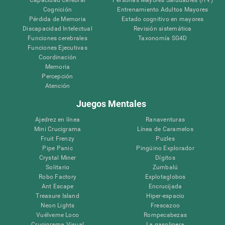
Cognición
Entrenamiento Adultos Mayores
Pérdida de Memoria
Estado cognitivo en mayores
Discapacidad Intelectual
Revisión sistemática
Funciones cerebrales
Taxonomía SG4D
Funciones Ejecutivas
Coordinación
Memoria
Percepción
Atención
Juegos Mentales
Ajedrez en línea
Ranaventuras
Mini Crucigrama
Línea de Caramelos
Fruit Frenzy
Puzles
Pipe Panic
Pingüino Explorador
Crystal Miner
Dígitos
Solitario
Zumbalú
Robo Factory
Explotaglobos
Ant Escape
Encrucijada
Treasure Island
Hiper-espacio
Neon Lights
Frescazoo
Vuélveme Loco
Rompecabezas
Crucigrama Visual
La gasolinera