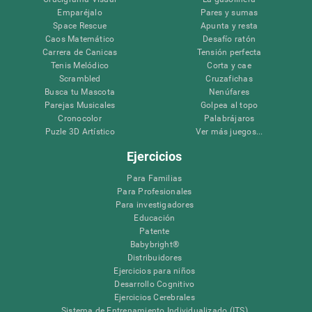
Emparéjalo
Pares y sumas
Space Rescue
Apunta y resta
Caos Matemático
Desafío ratón
Carrera de Canicas
Tensión perfecta
Tenis Melódico
Corta y cae
Scrambled
Cruzafichas
Busca tu Mascota
Nenúfares
Parejas Musicales
Golpea al topo
Cronocolor
Palabrájaros
Puzle 3D Artístico
Ver más juegos...
Ejercicios
Para Familias
Para Profesionales
Para investigadores
Educación
Patente
Babybright®
Distribuidores
Ejercicios para niños
Desarrollo Cognitivo
Ejercicios Cerebrales
Sistema de Entrenamiento Individualizado (ITS)