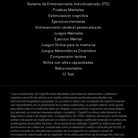
Sistema de Entrenamiento Individualizado (ITS)
Pruebas Mentales
Estimulación cognitiva
Ejercicios mentales
Entrenamiento cerebral personalizado
Juegos Mentales
Ejercicio Mental
Juegos Online para la memoria
Juegos Matemáticos Divertidos
Comprensión lectora
Niños con altas capacidades
Retos mentales
CI Test
* Las evaluaciones de CogniFit están diseñadas para detectar alteraciones y deterioro
cognitivo con el fin de ofrecer a un médico información pertinente para diseñar una
intervención terapéutica apropiada. En un entorno clínico, los resultados de CogniFit (cuando
son interpretados por un profesional de la salud cualificado), se pueden utilizar como ayuda
para determinar si un individuo debe ser dirigido a una posterior evaluación neuropsicológica
(por ejemplo, un examen neuropsicológico completo). CogniFit no ofrece directamente un
diagnóstico médico de ningún tipo. Un diagnóstico de TDAH, dislexia, demencia o enfermedad
similar sólo puede ser realizada por un médico o psicólogo cualificado teniendo en cuenta una
amplia gama de posibles factores. De acuerdo al uso indicado, CogniFit no indica que esta
herramienta sea o deba ser considerada como un dispositivo médico certicado por la FDA. El
producto puede ser utilizado para estudios de investigación en cualquier campo de
investigación relacionado con la cognición. Si se utiliza para fines de investigación, todo uso