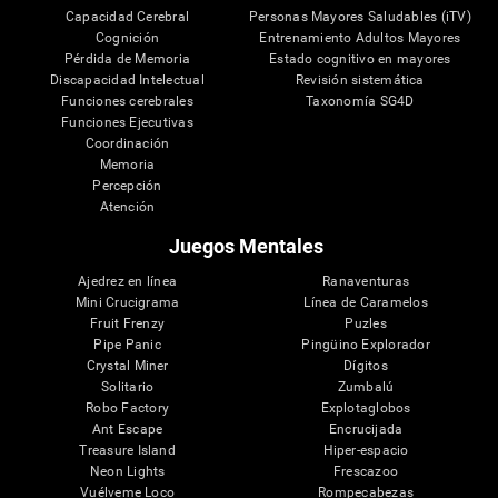
Capacidad Cerebral
Personas Mayores Saludables (iTV)
Cognición
Entrenamiento Adultos Mayores
Pérdida de Memoria
Estado cognitivo en mayores
Discapacidad Intelectual
Revisión sistemática
Funciones cerebrales
Taxonomía SG4D
Funciones Ejecutivas
Coordinación
Memoria
Percepción
Atención
Juegos Mentales
Ajedrez en línea
Ranaventuras
Mini Crucigrama
Línea de Caramelos
Fruit Frenzy
Puzles
Pipe Panic
Pingüino Explorador
Crystal Miner
Dígitos
Solitario
Zumbalú
Robo Factory
Explotaglobos
Ant Escape
Encrucijada
Treasure Island
Hiper-espacio
Neon Lights
Frescazoo
Vuélveme Loco
Rompecabezas