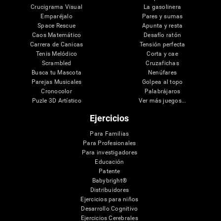
Crucigrama Visual
La gasolinera
Emparéjalo
Pares y sumas
Space Rescue
Apunta y resta
Caos Matemático
Desafío ratón
Carrera de Canicas
Tensión perfecta
Tenis Melódico
Corta y cae
Scrambled
Cruzafichas
Busca tu Mascota
Nenúfares
Parejas Musicales
Golpea al topo
Cronocolor
Palabrájaros
Puzle 3D Artístico
Ver más juegos...
Ejercicios
Para Familias
Para Profesionales
Para investigadores
Educación
Patente
Babybright®
Distribuidores
Ejercicios para niños
Desarrollo Cognitivo
Ejercicios Cerebrales