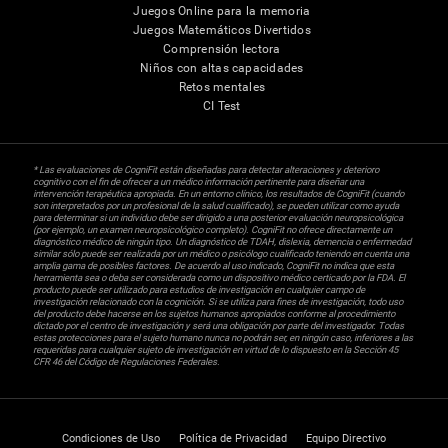
Juegos Online para la memoria
Juegos Matemáticos Divertidos
Comprensión lectora
Niños con altas capacidades
Retos mentales
CI Test
* Las evaluaciones de CogniFit están diseñadas para detectar alteraciones y deterioro
cognitivo con el fin de ofrecer a un médico información pertinente para diseñar una
intervención terapéutica apropiada. En un entorno clínico, los resultados de CogniFit (cuando
son interpretados por un profesional de la salud cualificado), se pueden utilizar como ayuda
para determinar si un individuo debe ser dirigido a una posterior evaluación neuropsicológica
(por ejemplo, un examen neuropsicológico completo). CogniFit no ofrece directamente un
diagnóstico médico de ningún tipo. Un diagnóstico de TDAH, dislexia, demencia o enfermedad
similar sólo puede ser realizada por un médico o psicólogo cualificado teniendo en cuenta una
amplia gama de posibles factores. De acuerdo al uso indicado, CogniFit no indica que esta
herramienta sea o deba ser considerada como un dispositivo médico certicado por la FDA. El
producto puede ser utilizado para estudios de investigación en cualquier campo de
investigación relacionado con la cognición. Si se utiliza para fines de investigación, todo uso
del producto debe hacerse en los sujetos humanos apropiados conforme al procedimiento
dictado por el centro de investigación y será una obligación por parte del investigador. Todas
estas protecciones para el sujeto humano nunca no podrán ser, en ningún caso, inferiores a las
requeridas para cualquier sujeto de investigación en virtud de lo dispuesto en la Sección 45
CFR 46 del Código de Regulaciones Federales.
Condiciones de Uso
Política de Privacidad
Equipo Directivo