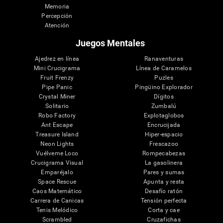
Memoria
Percepción
Atención
Juegos Mentales
Ajedrez en línea
Ranaventuras
Mini Crucigrama
Línea de Caramelos
Fruit Frenzy
Puzles
Pipe Panic
Pingüino Explorador
Crystal Miner
Dígitos
Solitario
Zumbalú
Robo Factory
Explotaglobos
Ant Escape
Encrucijada
Treasure Island
Hiper-espacio
Neon Lights
Frescazoo
Vuélveme Loco
Rompecabezas
Crucigrama Visual
La gasolinera
Emparéjalo
Pares y sumas
Space Rescue
Apunta y resta
Caos Matemático
Desafío ratón
Carrera de Canicas
Tensión perfecta
Tenis Melódico
Corta y cae
Scrambled
Cruzafichas