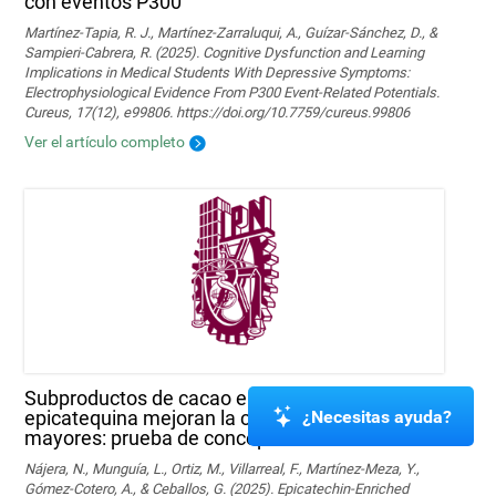
con eventos P300
Martínez-Tapia, R. J., Martínez-Zarraluqui, A., Guízar-Sánchez, D., &
Sampieri-Cabrera, R. (2025). Cognitive Dysfunction and Learning
Implications in Medical Students With Depressive Symptoms:
Electrophysiological Evidence From P300 Event-Related Potentials.
Cureus, 17(12), e99806. https://doi.org/10.7759/cureus.99806
Ver el artículo completo
Subproductos de cacao enriquecidos con
¿Necesitas ayuda?
epicatequina mejoran la cognición en sujetos
mayores: prueba de concepto
Nájera, N., Munguía, L., Ortiz, M., Villarreal, F., Martínez-Meza, Y.,
Gómez-Cotero, A., & Ceballos, G. (2025). Epicatechin-Enriched