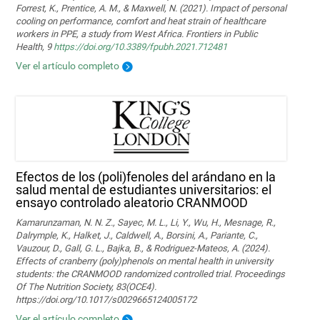
Forrest, K., Prentice, A. M., & Maxwell, N. (2021). Impact of personal
cooling on performance, comfort and heat strain of healthcare
workers in PPE, a study from West Africa. Frontiers in Public
Health, 9
https://doi.org/10.3389/fpubh.2021.712481
Ver el artículo completo
Efectos de los (poli)fenoles del arándano en la
salud mental de estudiantes universitarios: el
ensayo controlado aleatorio CRANMOOD
Kamarunzaman, N. N. Z., Sayec, M. L., Li, Y., Wu, H., Mesnage, R.,
Dalrymple, K., Halket, J., Caldwell, A., Borsini, A., Pariante, C.,
Vauzour, D., Gall, G. L., Bajka, B., & Rodriguez-Mateos, A. (2024).
Effects of cranberry (poly)phenols on mental health in university
students: the CRANMOOD randomized controlled trial. Proceedings
Of The Nutrition Society, 83(OCE4).
https://doi.org/10.1017/s0029665124005172
Ver el artículo completo