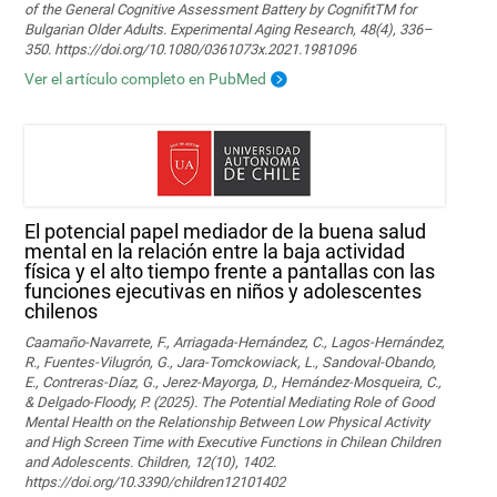
of the General Cognitive Assessment Battery by CognifitTM for
Bulgarian Older Adults. Experimental Aging Research, 48(4), 336–
350. https://doi.org/10.1080/0361073x.2021.1981096
Ver el artículo completo en PubMed
El potencial papel mediador de la buena salud
mental en la relación entre la baja actividad
física y el alto tiempo frente a pantallas con las
funciones ejecutivas en niños y adolescentes
chilenos
Caamaño-Navarrete, F., Arriagada-Hernández, C., Lagos-Hernández,
R., Fuentes-Vilugrón, G., Jara-Tomckowiack, L., Sandoval-Obando,
E., Contreras-Díaz, G., Jerez-Mayorga, D., Hernández-Mosqueira, C.,
& Delgado-Floody, P. (2025). The Potential Mediating Role of Good
Mental Health on the Relationship Between Low Physical Activity
and High Screen Time with Executive Functions in Chilean Children
and Adolescents. Children, 12(10), 1402.
https://doi.org/10.3390/children12101402