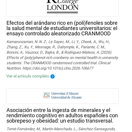
Efectos del arándano rico en (poli)fenoles sobre
la salud mental de estudiantes universitarios: el
ensayo controlado aleatorizado CRANMOOD
Kamarunzaman, N. N. Z., Le Sayec, M., Li, Y., Cheok, A., Wu, H.,
Zhang, Z., Xu, Y., Mesnage, R., Dalrymple, K., Pariante, C. M.,
Borsini, A., Vauzour, D., Bajka, B., & Rodriguez-Mateos, A. (2026).
Effects of (poly)phenol-rich cranberry on mental health in university
students: The CRANMOOD randomised controlled trial. Clinical
Nutrition. https://doi.org/10.1016/j.clnu.2026.106677
Ver el artículo completo
Asociación entre la ingesta de minerales y el
rendimiento cognitivo en adultos españoles con
sobrepeso y obesidad: un estudio transversal.
Tomé-Fernández, M., Martín-Manchado, L., Sánchez-Sansegundo,