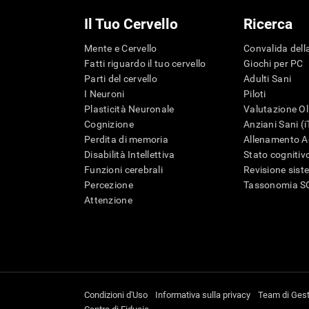
Il Tuo Cervello
Ricerca
Mente e Cervello
Convalida della
Fatti riguardo il tuo cervello
Giochi per PC
Parti del cervello
Adulti Sani
I Neuroni
Piloti
Plasticità Neuronale
Valutazione Ol
Cognizione
Anziani Sani (
Perdita di memoria
Allenamento Ad
Disabilità Intellettiva
Stato cognitivo
Funzioni cerebrali
Revisione sist
Percezione
Tassonomia S
Attenzione
Condizioni d'Uso
Informativa sulla privacy
Team di Ges