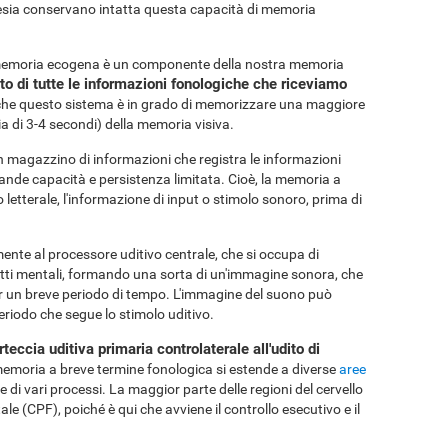
esia conservano intatta questa capacità di memoria
memoria ecogena è un componente della nostra memoria
 di tutte le informazioni fonologiche che riceviamo
 che questo sistema è in grado di memorizzare una maggiore
a di 3-4 secondi) della memoria visiva.
 magazzino di informazioni che registra le informazioni
rande capacità e persistenza limitata. Cioè, la memoria a
letterale, l'informazione di input o stimolo sonoro, prima di
nte al processore uditivo centrale, che si occupa di
cetti mentali, formando una sorta di un'immagine sonora, che
r un breve periodo di tempo. L'immagine del suono può
eriodo che segue lo stimolo uditivo.
rteccia uditiva primaria controlaterale all'udito di
emoria a breve termine fonologica si estende a diverse
aree
 di vari processi. La maggior parte delle regioni del cervello
ale (CPF), poiché è qui che avviene il controllo esecutivo e il