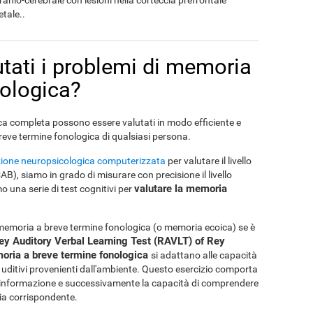
anio-cerebrale con lesioni nella corteccia prefrontale
tale..
ati i problemi di memoria
nologica?
a completa possono essere valutati in modo efficiente e
reve termine fonologica di qualsiasi persona.
azione neuropsicologica computerizzata
per valutare il livello
), siamo in grado di misurare con precisione il livello
valutare la memoria
o una serie di test cognitivi per
la memoria a breve termine fonologica (o memoria ecoica) se è
ey Auditory Verbal Learning Test (RAVLT) of Rey
moria a breve termine fonologica
si adattano alle capacità
li uditivi provenienti dall'ambiente. Questo esercizio comporta
all'informazione e successivamente la capacità di comprendere
ia corrispondente.