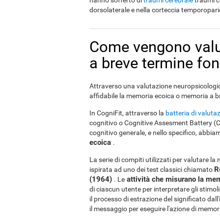
hanno sofferto di
traumi cerebrale
traumi cr
dorsolaterale e nella corteccia temporoparie
Come vengono valut
a breve termine fo
Attraverso una valutazione neuropsicologic
affidabile la memoria ecoica o memoria a b
In CogniFit, attraverso la
batteria di valut
cognitivo o Cognitive Assesment Battery (CAB
cognitivo generale, e nello specifico, abbiam
ecoica
.
La serie di compiti utilizzati per valutare 
R
ispirata ad uno dei test classici chiamato
(1964)
attività che misurano la me
. Le
di ciascun utente per interpretare gli stimo
il processo di estrazione del significato d
il messaggio per eseguire l'azione di memor