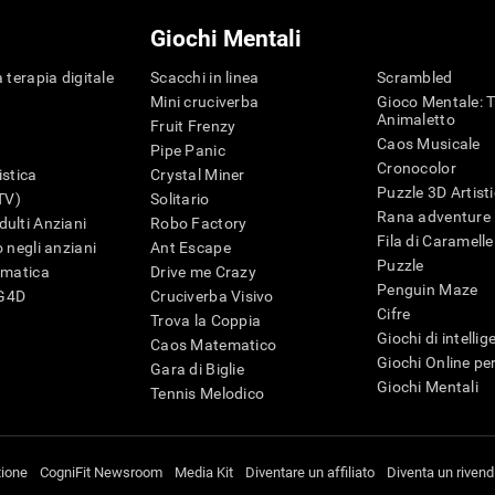
Giochi Mentali
 terapia digitale
Scacchi in linea
Scrambled
Mini cruciverba
Gioco Mentale: T
Animaletto
Fruit Frenzy
Caos Musicale
Pipe Panic
Cronocolor
istica
Crystal Miner
Puzzle 3D Artist
iTV)
Solitario
Rana adventure
ulti Anziani
Robo Factory
Fila di Caramelle
 negli anziani
Ant Escape
Puzzle
ematica
Drive me Crazy
Penguin Maze
G4D
Cruciverba Visivo
Cifre
Trova la Coppia
Giochi di intelli
Caos Matematico
Giochi Online pe
Gara di Biglie
Giochi Mentali
Tennis Melodico
tione
CogniFit Newsroom
Media Kit
Diventare un affiliato
Diventa un rivend