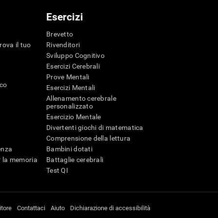
Esercizi
Brevetto
rova il tuo
Rivenditori
Sviluppo Cognitivo
Esercizi Cerebrali
Prove Mentali
ico
Esercizi Mentali
Allenamento cerebrale
personalizzato
Esercizio Mentale
Divertenti giochi di matematica
Comprensione della lettura
genza
Bambini dotati
r la memoria
Battaglie cerebrali
Test QI
itore
Contattaci
Aiuto
Dichiarazione di accessibilità