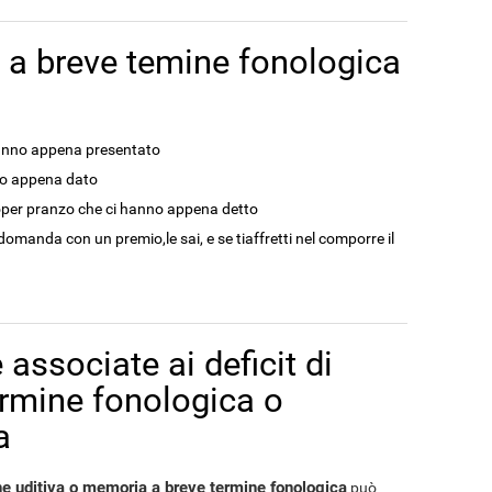
a breve temine fonologica
hanno appena presentato
no appena dato
toper pranzo che ci hanno appena detto
manda con un premio,le sai, e se tiaffretti nel comporre il
 associate ai deficit di
rmine fonologica o
a
one uditiva o memoria a breve termine fonologica
può