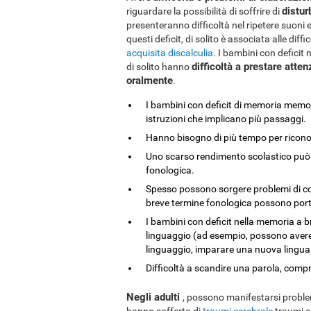
distur
riguardare la possibilità di soffrire di
presenteranno difficoltà nel ripetere suoni e
questi deficit, di solito è associata alle diffi
acquisita
discalculia
. I bambini con defici
difficoltà a prestare atte
di solito hanno
oralmente
.
I bambini con deficit di memoria memor
istruzioni che implicano più passaggi.
Hanno bisogno di più tempo per riconos
Uno scarso rendimento scolastico può 
fonologica.
Spesso possono sorgere problemi di co
breve termine fonologica possono porta
I bambini con deficit nella memoria a b
linguaggio (ad esempio, possono avere d
linguaggio, imparare una nuova lingua.
Difficoltà a scandire una parola, compre
Negli adulti
, possono manifestarsi proble