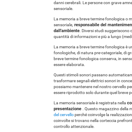
danni cerebrali. Le persone con grave amn
sensoriale.
La memoria a breve termine fonologica o 
responsabile del mantenimento
sensoriale,
dall'ambiente
. Diversi studi suggeriscono
quantità di informazioni e più a lungo (medi
La memoria a breve termine fonologica è un
fonologiche, di natura pre-categoriale, di g
breve termine fonologica conserva, in senso 
essere elaborata.
Questi stimoli sonori passano automaticame
trasformare segnali elettrici sonori in con
possiamo mantenere nel nostro cervello pe
essere riprodotto solo durante quel breve p
co
La memoria sensoriale è registrata nella
presentazione
. Questo magazzino della m
del cervello
perché coinvolge la realizzazione
coinvolte si trovano nella corteccia prefront
controllo attenzionale.