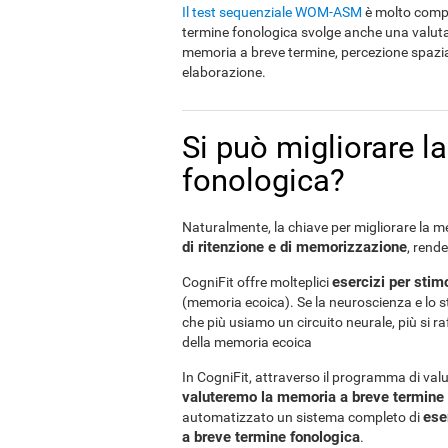
Il test sequenziale WOM-ASM
è molto comple
termine fonologica svolge anche una valutaz
memoria a breve termine, percezione spazial
elaborazione.
Si può migliorare l
fonologica?
Naturalmente, la chiave per migliorare la 
di ritenzione e di memorizzazione
, rend
esercizi per stim
CogniFit offre molteplici
(memoria ecoica). Se la neuroscienza e lo st
che più usiamo un circuito neurale, più si raf
della memoria ecoica
In CogniFit, attraverso il programma di val
valuteremo la memoria a breve termine 
ese
automatizzato un sistema completo di
a breve termine fonologica
.