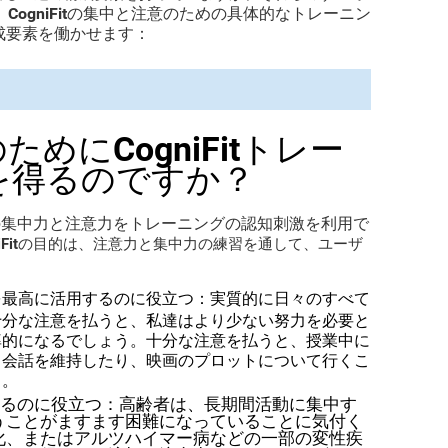
CogniFitの集中と注意のための具体的なトレーニン
。
成要素を働かせます
：
めにCogniFitトレー
を得るのですか？
itの集中力と注意力をトレーニングの認知刺激を利用で
niFitの目的は、注意力と集中力の練習を通して、ユーザ
を最高に活用するのに役立つ
：実質的に日々のすべて
十分な注意を払うと、私達はより少ない努力を必要と
率的になるでしょう。十分な注意を払うと、授業中に
、会話を維持したり、映画のプロットについて行くこ
。。
るのに役立つ
：高齢者は、長期間活動に集中す
うことがますます困難になっていることに気付く
化、またはアルツハイマー病などの一部の変性疾