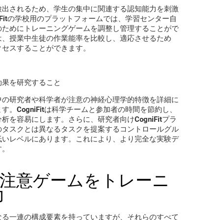
検出されるため、学生の集中に関連する認知能力を刺激
iFitの学校用のプラットフォームでは、学習センター自
のためにトレーニングゲームを調整し管理することがで
は、授業中生徒の作業能率を比較し、適応させるため
クセスすることができます。
効果を研究すること
中の研究者や科学者が注意の神経心理学的特徴を詳細に
。CogniFitは科学チームと参加者の時間を節約し、
を容易にします。さらに、研究者向けCogniFitプラ
のタスクとは異なるタスクを提案するコントロールグル
低いレベルにあります。これにより、より完全な実験デ
す。
集中と注意ゲームをトレーニ
力
なる一連の構成要素を持っていますが、それらのすべて