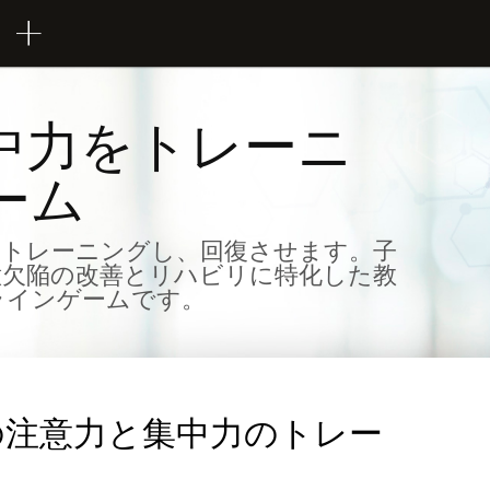
中力をトレーニ
ーム
、トレーニングし、回復させます。子
意欠陥の改善とリハビリに特化した教
ラインゲームです。
先端の注意力と集中力のトレー