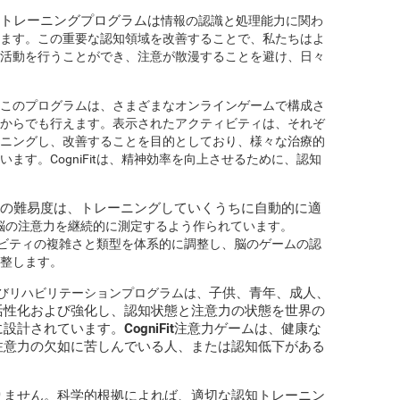
認知トレーニングプログラムは
情報の認識と処理能力に関わ
ます。この重要な認知領域を改善することで、私たちはよ
活動を行うことができ、注意が散漫することを避け、日々
このプログラムは、さまざまなオンラインゲームで構成さ
からでも行えます。表示されたアクティビティは、それぞ
ニングし、改善することを目的としており、様々な治療的
ます。CogniFitは、精神効率を向上させるために、認知
ゲームの難易度は、トレーニングしていくうちに自動的に適
脳の注意力を継続的に測定するよう作られています。
クティビティの複雑さと類型を体系的に調整し、脳のゲームの認
整します。
子供、青年、成人、
およびリハビリテーションプログラムは、
活性化および強化し、
認知状態と注意力の状態を世界の
に設計されています
。CogniFit注意力ゲームは、健康な
注意力の欠如に苦しんでいる人、または認知低下がある
りません。科学的根拠によれば、適切な認知トレーニン