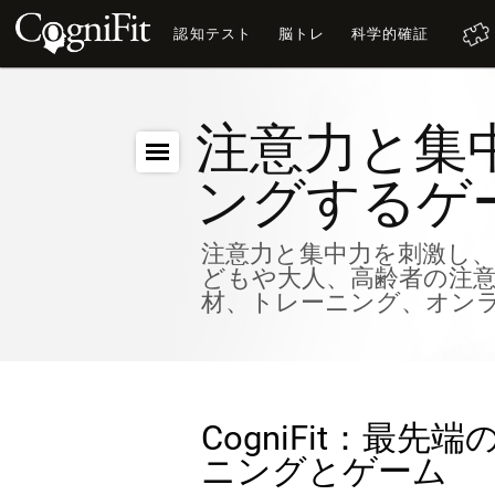
認知テスト
脳トレ
科学的確証
注意力と集
ングするゲ
注意力と集中力を刺激し
どもや大人、高齢者の注
材、トレーニング、オン
CogniFit：最
ニングとゲーム