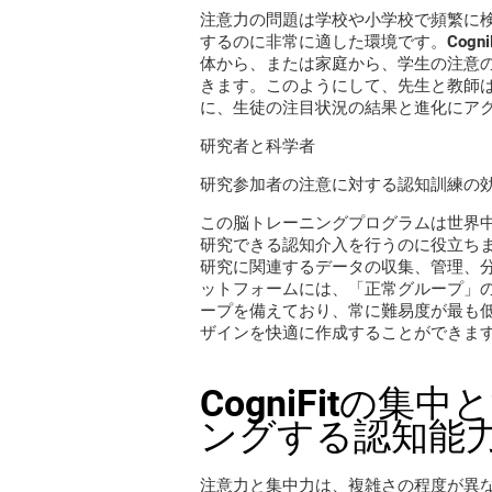
注意力の問題は学校や小学校で頻繁に
するのに非常に適した環境です。Cogn
体から、または家庭から、学生の注意
きます。このようにして、先生と教師
に、生徒の注目状況の結果と進化にア
研究者と科学者
研究参加者の注意に対する認知訓練の
この脳トレーニングプログラムは世界
研究できる認知介入を行うのに役立ちます
研究に関連するデータの収集、管理、分析
ットフォームには、「正常グループ」
ープを備えており、常に難易度が最も
ザインを快適に作成することができま
CogniFitの
ングする認知能
注意力と集中力は、複雑さの程度が異