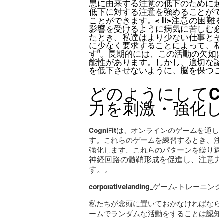
患に由来する注意の低下のために
低下に対する注意を強めることが
注意の困難
ことができます。< li>
影響を受けるように病気に苦しむ
たとき、私達はより少ない仕事と
に少なく要求することによって、私
す"。長期的には、この活動の欠
能性があります。しかし、適切な
を低下させないように、脳を保つ
どのようにしてCo
力を刺激・強化
CogniFitは、オンラインのゲーム
す。これらのゲームを練習するとき、
強化します。これらのパターンを繰り
神経回路の髄鞘形成を促進し、注意
す。
。
corporativelanding_ゲーム-トレーニ
私たちが念頭に置いておかなければな
ームでランダムな活動をすることは認