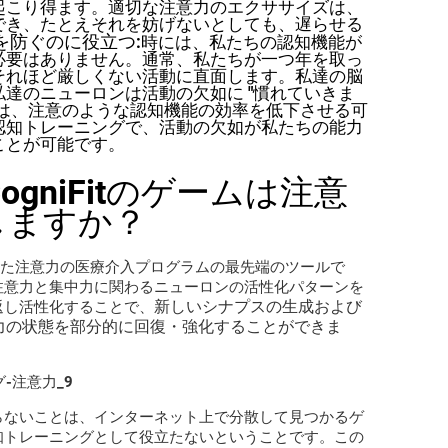
起こり得ます。適切な注意力のエクササイズは、
でき、たとえそれを妨げないとしても、遅らせる
を防ぐのに役立つ
:時には、私たちの認知機能が
必要はありません。通常、私たちが一つ年を取っ
それほど厳しくない活動に直面します。私達の脳
達のニューロンは活動の欠如に "慣れていきま
如は、注意のような認知機能の効率を低下させる可
認知トレーニングで、活動の欠如が私たちの能力
ことが可能です。
gniFitのゲームは注意
しますか？
を通した注意力の医療介入プログラムの最先端のツールで
注意力と集中力に関わるニューロンの活性化パターンを
新しいシナプスの生成および
返し活性化することで、
力の状態を部分的に回復・強化することができま
ング-注意力_9
らないことは、インターネット上で分散して見つかるゲ
知トレーニングとして役立たないということです。この