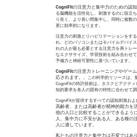
CogniFitの注意力と集中力のための
る脳機能を活性化し、刺激するのに役立ち
り良く、より長い間集中し、同時に複数の
更に効率的になります。
注意力の刺激とリハビリテーションをする
れ、どのパソコンまたはモバイルデバイス
れの人が最も必要とする注意力を再トレー
なエクササイズ、学習技術を組み合わせてい
予備力と神経可塑性に基づいています。
CogniFitの注意力トレーニングや
応されます。
。この科学的リソースは、
CogniFitの特許技術は、タスクとア
知的要求を各人の固有の特性に合わせて調
CogniFitが提供するすべての認知刺激
高齢者、または高齢者
が精神的能力を
他の人口と比較することができるよう
人、集中力に不安がある人、ある種の
人に適しています。
私たちの注意力と集中力は不変ではあ