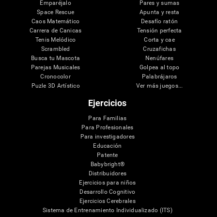
Emparéjalo
Pares y sumas
Space Rescue
Apunta y resta
Caos Matemático
Desafío ratón
Carrera de Canicas
Tensión perfecta
Tenis Melódico
Corta y cae
Scrambled
Cruzafichas
Busca tu Mascota
Nenúfares
Parejas Musicales
Golpea al topo
Cronocolor
Palabrájaros
Puzle 3D Artístico
Ver más juegos...
Ejercicios
Para Familias
Para Profesionales
Para investigadores
Educación
Patente
Babybright®
Distribuidores
Ejercicios para niños
Desarrollo Cognitivo
Ejercicios Cerebrales
Sistema de Entrenamiento Individualizado (ITS)