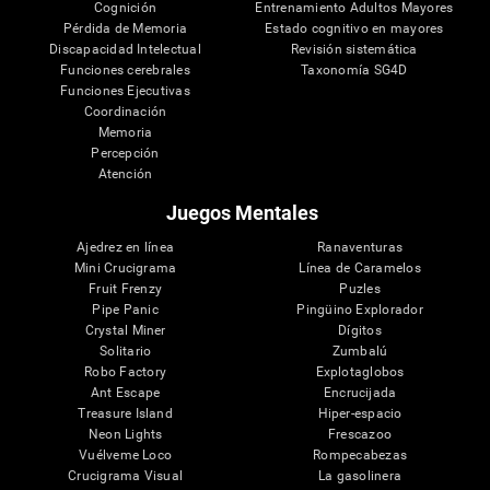
Cognición
Entrenamiento Adultos Mayores
Pérdida de Memoria
Estado cognitivo en mayores
Discapacidad Intelectual
Revisión sistemática
Funciones cerebrales
Taxonomía SG4D
Funciones Ejecutivas
Coordinación
Memoria
Percepción
Atención
Juegos Mentales
Ajedrez en línea
Ranaventuras
Mini Crucigrama
Línea de Caramelos
Fruit Frenzy
Puzles
Pipe Panic
Pingüino Explorador
Crystal Miner
Dígitos
Solitario
Zumbalú
Robo Factory
Explotaglobos
Ant Escape
Encrucijada
Treasure Island
Hiper-espacio
Neon Lights
Frescazoo
Vuélveme Loco
Rompecabezas
Crucigrama Visual
La gasolinera