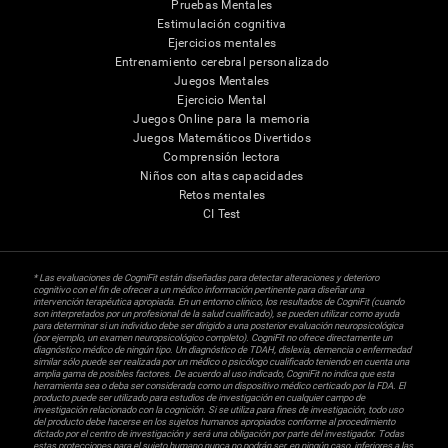
Pruebas Mentales
Estimulación cognitiva
Ejercicios mentales
Entrenamiento cerebral personalizado
Juegos Mentales
Ejercicio Mental
Juegos Online para la memoria
Juegos Matemáticos Divertidos
Comprensión lectora
Niños con altas capacidades
Retos mentales
CI Test
* Las evaluaciones de CogniFit están diseñadas para detectar alteraciones y deterioro
cognitivo con el fin de ofrecer a un médico información pertinente para diseñar una
intervención terapéutica apropiada. En un entorno clínico, los resultados de CogniFit (cuando
son interpretados por un profesional de la salud cualificado), se pueden utilizar como ayuda
para determinar si un individuo debe ser dirigido a una posterior evaluación neuropsicológica
(por ejemplo, un examen neuropsicológico completo). CogniFit no ofrece directamente un
diagnóstico médico de ningún tipo. Un diagnóstico de TDAH, dislexia, demencia o enfermedad
similar sólo puede ser realizada por un médico o psicólogo cualificado teniendo en cuenta una
amplia gama de posibles factores. De acuerdo al uso indicado, CogniFit no indica que esta
herramienta sea o deba ser considerada como un dispositivo médico certicado por la FDA. El
producto puede ser utilizado para estudios de investigación en cualquier campo de
investigación relacionado con la cognición. Si se utiliza para fines de investigación, todo uso
del producto debe hacerse en los sujetos humanos apropiados conforme al procedimiento
dictado por el centro de investigación y será una obligación por parte del investigador. Todas
estas protecciones para el sujeto humano nunca no podrán ser, en ningún caso, inferiores a las