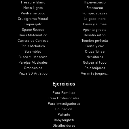
Treasure Island
Hiper-espacio
Neon Lights
Frescazoo
Vuélveme Loco
Rompecabezas
Crucigrama Visual
La gasolinera
Emparéjalo
Pares y sumas
Space Rescue
Apunta y resta
Caos Matemático
Desafío ratón
Carrera de Canicas
Tensión perfecta
Tenis Melódico
Corta y cae
Scrambled
Cruzafichas
Busca tu Mascota
Nenúfares
Parejas Musicales
Golpea al topo
Cronocolor
Palabrájaros
Puzle 3D Artístico
Ver más juegos...
Ejercicios
Para Familias
Para Profesionales
Para investigadores
Educación
Patente
Babybright®
Distribuidores