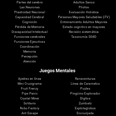
Partes del cerebro
Adultos Sanos
Las Neuronas
Pilotos
Plasticidad Neuronal
Evaluación Holistica
Capacidad Cerebral
Personas Mayores Saludables (iTV)
Cognición
Entrenamiento Adultos Mayores
Pérdida de Memoria
Estado cognitivo en mayores
Discapacidad Intelectual
Revisión sistemática
Funciones cerebrales
Taxonomía SG4D
Funciones Ejecutivas
Coordinación
Memoria
Percepción
Atención
Juegos Mentales
Ajedrez en línea
Ranaventuras
Mini Crucigrama
Línea de Caramelos
Fruit Frenzy
Puzles
Pipe Panic
Pingüino Explorador
Crystal Miner
Dígitos
Solitario
Zumbalú
Robo Factory
Explotaglobos
Ant Escape
Encrucijada