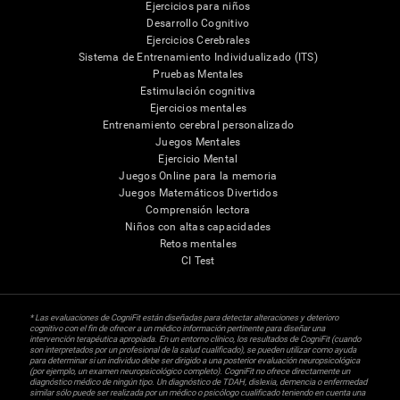
Ejercicios para niños
Desarrollo Cognitivo
Ejercicios Cerebrales
Sistema de Entrenamiento Individualizado (ITS)
Pruebas Mentales
Estimulación cognitiva
Ejercicios mentales
Entrenamiento cerebral personalizado
Juegos Mentales
Ejercicio Mental
Juegos Online para la memoria
Juegos Matemáticos Divertidos
Comprensión lectora
Niños con altas capacidades
Retos mentales
CI Test
* Las evaluaciones de CogniFit están diseñadas para detectar alteraciones y deterioro
cognitivo con el fin de ofrecer a un médico información pertinente para diseñar una
intervención terapéutica apropiada. En un entorno clínico, los resultados de CogniFit (cuando
son interpretados por un profesional de la salud cualificado), se pueden utilizar como ayuda
para determinar si un individuo debe ser dirigido a una posterior evaluación neuropsicológica
(por ejemplo, un examen neuropsicológico completo). CogniFit no ofrece directamente un
diagnóstico médico de ningún tipo. Un diagnóstico de TDAH, dislexia, demencia o enfermedad
similar sólo puede ser realizada por un médico o psicólogo cualificado teniendo en cuenta una