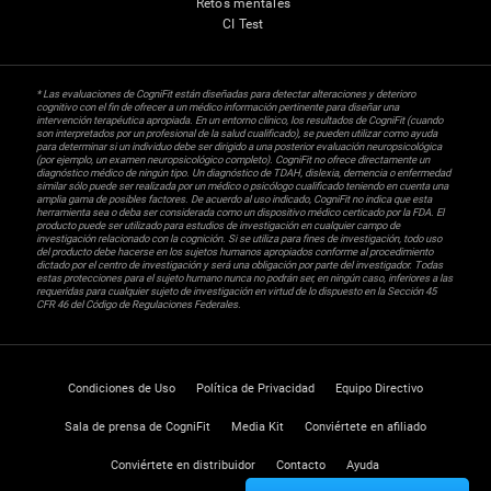
Retos mentales
CI Test
* Las evaluaciones de CogniFit están diseñadas para detectar alteraciones y deterioro
cognitivo con el fin de ofrecer a un médico información pertinente para diseñar una
intervención terapéutica apropiada. En un entorno clínico, los resultados de CogniFit (cuando
son interpretados por un profesional de la salud cualificado), se pueden utilizar como ayuda
para determinar si un individuo debe ser dirigido a una posterior evaluación neuropsicológica
(por ejemplo, un examen neuropsicológico completo). CogniFit no ofrece directamente un
diagnóstico médico de ningún tipo. Un diagnóstico de TDAH, dislexia, demencia o enfermedad
similar sólo puede ser realizada por un médico o psicólogo cualificado teniendo en cuenta una
amplia gama de posibles factores. De acuerdo al uso indicado, CogniFit no indica que esta
herramienta sea o deba ser considerada como un dispositivo médico certicado por la FDA. El
producto puede ser utilizado para estudios de investigación en cualquier campo de
investigación relacionado con la cognición. Si se utiliza para fines de investigación, todo uso
del producto debe hacerse en los sujetos humanos apropiados conforme al procedimiento
dictado por el centro de investigación y será una obligación por parte del investigador. Todas
estas protecciones para el sujeto humano nunca no podrán ser, en ningún caso, inferiores a las
requeridas para cualquier sujeto de investigación en virtud de lo dispuesto en la Sección 45
CFR 46 del Código de Regulaciones Federales.
Condiciones de Uso
Política de Privacidad
Equipo Directivo
Sala de prensa de CogniFit
Media Kit
Conviértete en afiliado
Conviértete en distribuidor
Contacto
Ayuda