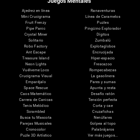
Juegos Mentales
Ajedrez en línea
Ranaventuras
Mini Crucigrama
Línea de Caramelos
Fruit Frenzy
Puzles
Pipe Panic
Pingüino Explorador
Crystal Miner
Dígitos
Solitario
Zumbalú
Robo Factory
Explotaglobos
Ant Escape
Encrucijada
Treasure Island
Hiper-espacio
Neon Lights
Frescazoo
Vuélveme Loco
Rompecabezas
Crucigrama Visual
La gasolinera
Emparéjalo
Pares y sumas
Space Rescue
Apunta y resta
Caos Matemático
Desafío ratón
Carrera de Canicas
Tensión perfecta
Tenis Melódico
Corta y cae
Scrambled
Cruzafichas
Busca tu Mascota
Nenúfares
Parejas Musicales
Golpea al topo
Cronocolor
Palabrájaros
Puzle 3D Artístico
Ver más juegos...