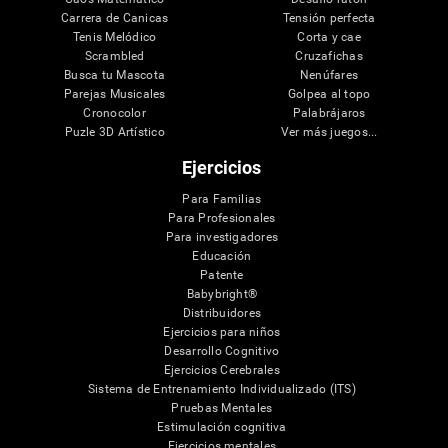
Carrera de Canicas
Tensión perfecta
Tenis Melódico
Corta y cae
Scrambled
Cruzafichas
Busca tu Mascota
Nenúfares
Parejas Musicales
Golpea al topo
Cronocolor
Palabrájaros
Puzle 3D Artístico
Ver más juegos...
Ejercicios
Para Familias
Para Profesionales
Para investigadores
Educación
Patente
Babybright®
Distribuidores
Ejercicios para niños
Desarrollo Cognitivo
Ejercicios Cerebrales
Sistema de Entrenamiento Individualizado (ITS)
Pruebas Mentales
Estimulación cognitiva
Ejercicios mentales