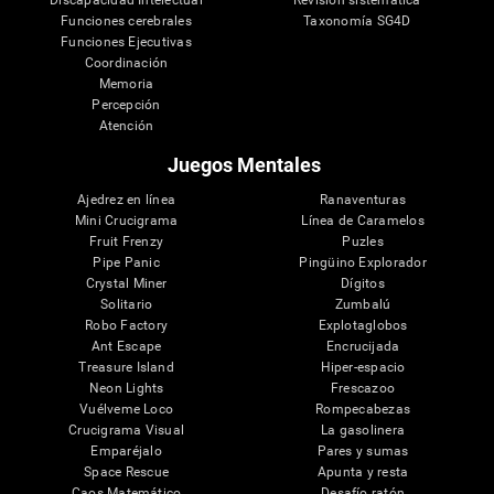
Discapacidad Intelectual
Revisión sistemática
Funciones cerebrales
Taxonomía SG4D
Funciones Ejecutivas
Coordinación
Memoria
Percepción
Atención
Juegos Mentales
Ajedrez en línea
Ranaventuras
Mini Crucigrama
Línea de Caramelos
Fruit Frenzy
Puzles
Pipe Panic
Pingüino Explorador
Crystal Miner
Dígitos
Solitario
Zumbalú
Robo Factory
Explotaglobos
Ant Escape
Encrucijada
Treasure Island
Hiper-espacio
Neon Lights
Frescazoo
Vuélveme Loco
Rompecabezas
Crucigrama Visual
La gasolinera
Emparéjalo
Pares y sumas
Space Rescue
Apunta y resta
Caos Matemático
Desafío ratón