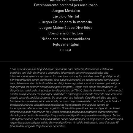
Entrenamiento cerebral personalizado
Juegos Mentales
Ejercicio Mental
Juegos Online para la memoria
Juegos Matemáticos Divertidos
Comprensión lectora
Niños con altas capacidades
Retos mentales
CI Test
* Las evaluaciones de CogniFit están diseñadas para detectar alteraciones y deterioro
cognitivo con el fin de ofrecer a un médico información pertinente para diseñar una
intervención terapéutica apropiada. En un entorno clínico, los resultados de CogniFit (cuando
son interpretados por un profesional de la salud cualificado), se pueden utilizar como ayuda
para determinar si un individuo debe ser dirigido a una posterior evaluación neuropsicológica
(por ejemplo, un examen neuropsicológico completo). CogniFit no ofrece directamente un
diagnóstico médico de ningún tipo. Un diagnóstico de TDAH, dislexia, demencia o enfermedad
similar sólo puede ser realizada por un médico o psicólogo cualificado teniendo en cuenta una
amplia gama de posibles factores. De acuerdo al uso indicado, CogniFit no indica que esta
herramienta sea o deba ser considerada como un dispositivo médico certicado por la FDA. El
producto puede ser utilizado para estudios de investigación en cualquier campo de
investigación relacionado con la cognición. Si se utiliza para fines de investigación, todo uso
del producto debe hacerse en los sujetos humanos apropiados conforme al procedimiento
dictado por el centro de investigación y será una obligación por parte del investigador. Todas
estas protecciones para el sujeto humano nunca no podrán ser, en ningún caso, inferiores a las
requeridas para cualquier sujeto de investigación en virtud de lo dispuesto en la Sección 45
CFR 46 del Código de Regulaciones Federales.