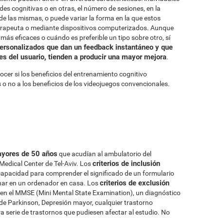
es cognitivas o en otras, el número de sesiones, en la
 de las mismas, o puede variar la forma en la que estos
terapeuta o mediante dispositivos computerizados. Aunque
ás eficaces o cuándo es preferible un tipo sobre otro, sí
ersonalizados que dan un feedback instantáneo y que
es del usuario, tienden a producir una mayor mejora
.
nocer si los beneficios del entrenamiento cognitivo
 no a los beneficios de los videojuegos convencionales.
ayores de 50 años
que acudían al ambulatorio del
criterios de inclusión
edical Center de Tel-Aviv. Los
la capacidad para comprender el significado de un formulario
criterios de exclusión
enar en un ordenador en casa. Los
 en el MMSE (Mini Mental State Examination), un diagnóstico
e Parkinson, Depresión mayor, cualquier trastorno
ra serie de trastornos que pudiesen afectar al estudio. No