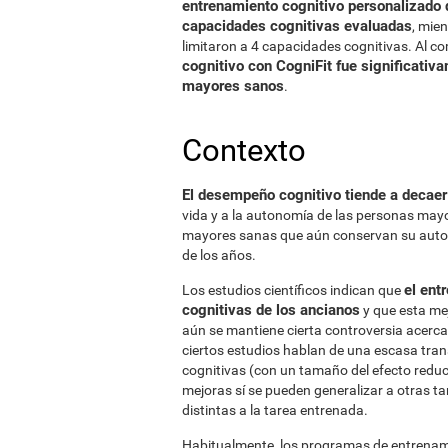
entrenamiento cognitivo personalizado d
capacidades cognitivas evaluadas
, mie
limitaron a 4 capacidades cognitivas. Al c
cognitivo con CogniFit fue significativ
mayores sanos
.
Contexto
El desempeño cognitivo tiende a decaer
vida y a la autonomía de las personas mayo
mayores sanas que aún conservan su auton
de los años.
el ent
Los estudios científicos indican que
cognitivas de los ancianos
y que esta me
aún se mantiene cierta controversia acerca
ciertos estudios hablan de una escasa tra
cognitivas (con un tamaño del efecto reduc
mejoras sí se pueden generalizar a otras t
distintas a la tarea entrenada.
Habitualmente, los programas de entrenamie