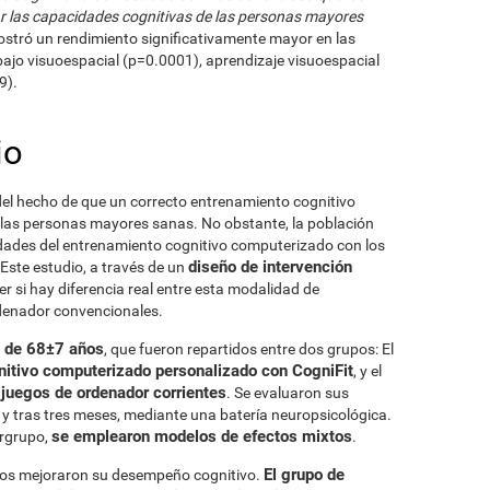
r las capacidades cognitivas de las personas mayores
ostró un rendimiento significativamente mayor en las
ajo visuoespacial (p=0.0001), aprendizaje visuoespacial
9).
io
 del hecho de que un correcto entrenamiento cognitivo
las personas mayores sanas. No obstante, la población
vidades del entrenamiento cognitivo computerizado con los
diseño de intervención
Este estudio, a través de un
 si hay diferencia real entre esta modalidad de
rdenador convencionales.
 de 68±7 años
, que fueron repartidos entre dos grupos: El
nitivo computerizado personalizado con CogniFit
, y el
 juegos de ordenador corrientes
. Se evaluaron sus
o y tras tres meses, mediante una batería neuropsicológica.
se emplearon modelos de efectos mixtos
ergrupo,
.
El grupo de
os mejoraron su desempeño cognitivo.