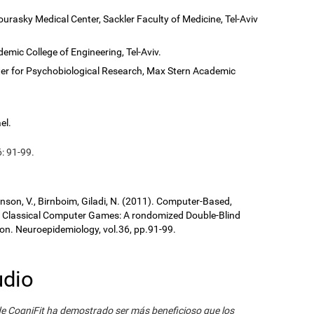
ourasky Medical Center, Sackler Faculty of Medicine, Tel-Aviv
demic College of Engineering, Tel-Aviv.
er for Psychobiological Research, Max Stern Academic
el.
: 91-99.
ronson, V., Birnboim, Giladi, N. (2011). Computer-Based,
us Classical Computer Games: A rondomized Double-Blind
tion. Neuroepidemiology, vol.36, pp.91-99.
udio
de CogniFit ha demostrado ser más beneficioso que los