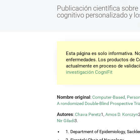
Publicación científica sobre
cognitivo personalizado y l
Esta página es solo informativa. 
enfermedades. Los productos de Co
actualmente en proceso de validaci
investigación CogniFit
Nombre original
:
Computer-Based, Persona
A rondomized Double-Blind Prospective Tria
Autores
:
Chava Peretz
1,
Amos D. Korczyn
Nir Giladi
3.
1. Department of Epidemiology, Sackler
2. Sieratzki Chair of Neurology.