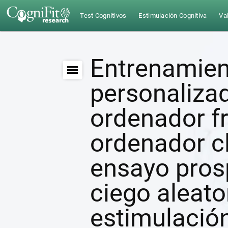
Test Cognitivos
Estimulación Cognitiva
Val
Entrenamien
personaliza
ordenador fr
ordenador c
ensayo pros
ciego aleato
estimulación