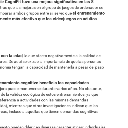
e CogniFit tuvo una mejora significativa en las 8
ntras que las mejoras en el grupo de juegos de ordenador se
el entrenamiento
omparar ambos grupos entre sí, se vio que
amente más efectivo que los videojuegos en adultos
 con la edad
, lo que afecta negativamente a la calidad de
res. De aquí se extrae la importancia de que las personas
omía tengan la capacidad de mantenerla a pesar del paso
renamiento cognitivo beneficia las capacidades
jora puede mantenerse durante varios años. No obstante,
 de la validez ecológica de estos entrenamientos, ya que
nsferencia a actividades con las mismas demandas
ido), mientras que otras investigaciones indican que las
areas, incluso a aquellas que tienen demandas cognitivas
nto pueden diferir en diversas características: individuales