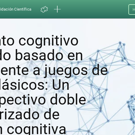
idación Científica
H
to cognitivo
do basado en
ente a juegos de
lásicos: Un
pectivo doble
rizado de
 cognitiva