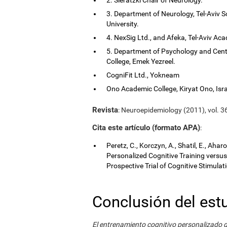
3. Department of Neurology, Tel-Aviv S
University.
4. NexSig Ltd., and Afeka, Tel-Aviv Aca
5. Department of Psychology and Cent
College, Emek Yezreel.
CogniFit Ltd., Yokneam
Ono Academic College, Kiryat Ono, Isra
Revista
: Neuroepidemiology (2011), vol. 36
Cita este artículo (formato APA)
:
Peretz, C., Korczyn, A., Shatil, E., Aha
Personalized Cognitive Training vers
Prospective Trial of Cognitive Stimula
Conclusión del est
El entrenamiento cognitivo personalizado 