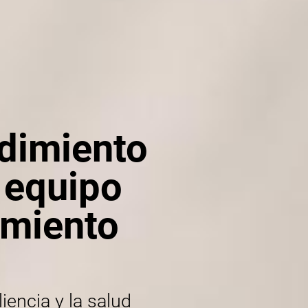
ndimiento
u equipo
amiento
liencia y la salud