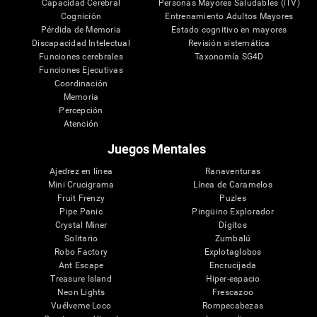
Janice
Compartir
¿Te ha gustado esta opinión?
0
2
26 mayo 2026
Recomiendo este producto
Buena experiencia
Los juegos son variados y estimulantes
Paula R.
Compartir