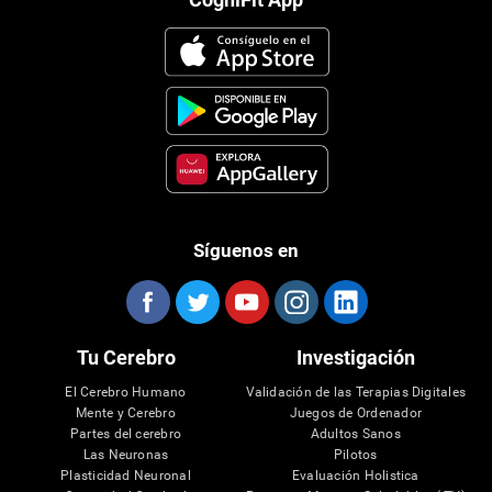
Opiniones
Preguntas
Filter Reviews:
Buena
Spass
Memory
09 junio 2026
Recomiendo este producto
La mejor
Un excelente herramienta, actividades 
extraordinarias, estoy feliz de usarlo, y lo recomiendo 
100 de 100.