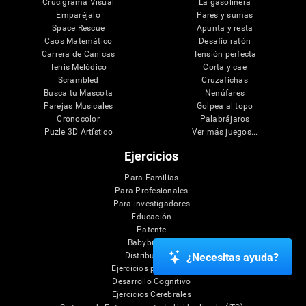
¿Te ha gustado esta opinión?
0
2
22 mayo 2026
Recomiendo este producto
memory
good
Elvera S.
Compartir
¿Te ha gustado esta opinión?
0
2
¿Necesitas ayuda?
29 abril 2026
Recomiendo este producto