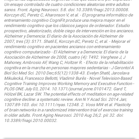
Un ensayo controlado de cuatro condiciones aleatorias entre adultos
sanos. Front. Aging Neurosci. 5:8. doi: 10.3389/fnagi.2013.00008.
Korczyn dC, Peretz C, Aharonson V, et al. - El programa informático de
entrenamiento cognitivo CogniFit produce una mejora mayor en el
rendimiento cognitivo que los clásicos juegos de ordenador: Estudio
prospectivo, aleatorizado, doble ciego de intervención en los ancianos.
Alzheimer y Demencia: El diario de la Asociación de Alzheimer de
2007, tres (3): S171. Shatil E, Korczyn dC, Peretz C, et al. - Mejorar el
rendimiento cognitivo en pacientes ancianos con entrenamiento
cognitivo computarizado - El Alzheimer y a Demencia: El diario de la
Asociación de Alzheimer de 2008, cuatro (4): T492. Verghese J, J
Mahoney, Ambrosio AF, Wang C, Holtzer R. - Efecto de la rehabilitación
cognitiva en la marcha en personas mayores sedentarias - J Gerontol A
Biol Sci Med Sci. 2010 Dec;65(12):1338-43. Evelyn Shatil, Jaroslava
Mikulecká, Francesco Bellotti, Vladimír Burěs - Novel Television-Based
Cognitive Training Improves Working Memory and Executive Function -
PLOS ONE July 03, 2014. 10.1371/journal.pone.0101472. Gard T,
Hölzel BK, Lazar SW. The potential effects of meditation on age-related
cognitive decline: a systematic review. Ann N Y Acad Sci. 2014 Jan;
1307:89-103. doi: 10.1111/nyas.12348. 2. Voss MW et al. Plasticity
of brain networks in a randomized intervention trial of exercise training
in older adults. Front Aging Neurosci. 2010 Aug 26;2. pii: 32. doi:
10.3389/fnagi.2010.00032.