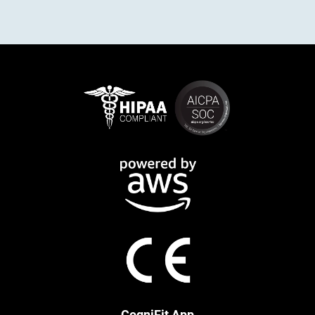
Valoración de los clientes
4,8
Basado en 55 comentarios
85%
5 ★
47
11%
4 ★
6
4%
3 ★
2
0%
2 ★
0
0%
1 ★
0
100
los revisores recomendarían este producto
Escribe un comentario
Haz una pregunta