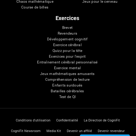
Chaos mathématique
Jeux pour le cerveau
Course de billes
Exercices
Brevet
Revendeurs
Développement cognitif
Exercice cérébral
Quizz pour la tête
Exercices pour l'esprit
Entraînement cérébral personnalisé
Exercice mental
Jeux mathématiques amusants
Compréhension de lecture
Enfants surdoués
Batailles cérébrales
Test de QI
Conditions d'utilisation
Confidentialité
La Direction de CogniFit
CogniFit Newsroom
Media Kit
Devenir un affilié
Devenir revendeur