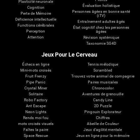
Plasticité neuronale
Évaluation holistique
Cognition
Personnes âgées en bonne santé
Perte de Mémoire
(iTV)
Déficience intellectuelle
Entraînement adultes âgés
Functions cérébrales
État cognitif chez les personnes
Perception
âgées
Attention
Révision systémique
Taxonomie SG4D
Jeux Pour Le Cerveau
Échecs en ligne
Tennis mélodique
Mini-mots croisés
Scrambled
Fruit Frenzy
Trouvez votre animal de compagnie
Pipe Panic
Paires musicales
Crystal Miner
Chronocolor
Solitaire
Aventures de grenouille
Robo Factory
Candy Line
Ant Escape
2D Puzzle
Neon Lights
Pingouin Explorateur
Rends moi fou
Chiffres
mots croisés visuels
Abeille de Couleur
Faîtes la paire
Jeux d'agilité mentale
Space Rescue
Jeux en ligne pour la mémoire