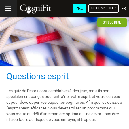
PRO
SE CONNECTER
FRA
S'INSCRIRE
Questions esprit
Les quiz de l'esprit sont semblables à des jeux, mais ils sont
spécialement conçus pour entraîner votre esprit et votre cerveau
et pour développer vos capacités cognitives. Afin que les quizz de
l'esprit soient efficaces, vous devez utiliser un programme qui
vous mette au défi d'une manière optimale. Il ne devrait pas être
ni trop facile au risque de vous ennuyer, ni trop dur.