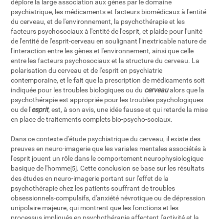
déplore la large association aux gènes par le domaine
psychiatrique, les médicaments et facteurs biomédicaux à l'entité
du cerveau, et de l'environnement, la psychothérapie et les
facteurs psychosociaux à l'entité de l'esprit, et plaide pour l'unité
de l'entité de l'esprit-cerveau en soulignant l'inextricable nature de
l'interaction entre les gènes et l'environnement, ainsi que celle
entre les facteurs psychosociaux et la structure du cerveau. La
polarisation du cerveau et de l'esprit en psychiatrie
contemporaine, et le fait que la prescription de médicaments soit
indiquée pour les troubles biologiques ou du
cerveau
alors que la
psychothérapie est appropriée pour les troubles psychologiques
ou de l'
esprit
, est, à son avis, une idée fausse et qui retarde la mise
en place de traitements complets bio-psycho-sociaux.
Dans ce contexte d'étude psychiatrique du cerveau, il existe des
preuves en neuro-imagerie que les variales mentales associétés à
l'esprit jouent un rôle dans le comportement neurophysiologique
basique de l'homme
. Cette conclusion se base sur les résultats
[5]
des études en neuro-imagerie portant sur l'effet de la
psychothérapie chez les patients souffrant de troubles
obsessionnels-compulsifs, d'anxiété névrotique ou de dépression
unipolaire majeure, qui montrent que les fonctions et les
processus impliqués en psychothérapie affectent l'activité et la