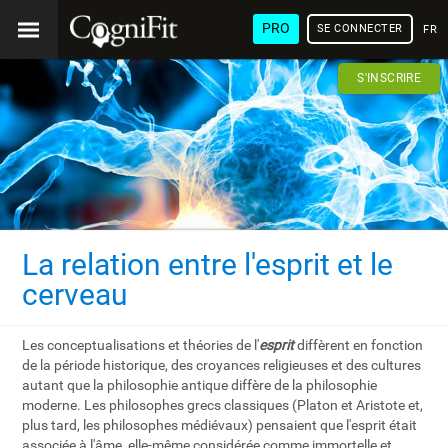
PRO
SE CONNECTER
FRA
S'INSCRIRE
La relation entre l'esprit et le
cerveau
Les conceptualisations et théories de l'
esprit
diffèrent en fonction
de la période historique, des croyances religieuses et des cultures
autant que la philosophie antique diffère de la philosophie
moderne. Les philosophes grecs classiques (Platon et Aristote et,
plus tard, les philosophes médiévaux) pensaient que l'esprit était
associée à l'âme, elle-même considérée comme immortelle et