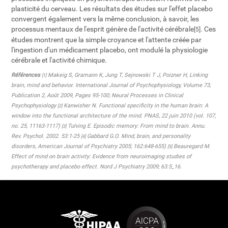
plasticité du cerveau. Les résultats des études sur l'effet placebo
convergent également vers la même conclusion, à savoir, les
processus mentaux de l'esprit génère de l'activité cérébrale
. Ces
[5]
études montrent que la simple croyance et l'attente créée par
l'ingestion d'un médicament placebo, ont modulé la physiologie
cérébrale et l'activité chimique.
Références
Makeig S, Gramann K, Jung T, Sejnowski T J, Poizner H, Linking
[1]
brain, mind and behavior. International Journal of Psychophysiology, Volume 73,
Publication 2, Août 2009, Pages 95-100; Neural Processes in Clinical
Psychophysiology
Kanwisher N. Functional specificity in the human brain: A
[2]
window into the functional architecture of the mind. PNAS, 22 juin 2010 (vol. 107,
no. 25, 11163-1117)
Tulving E. Episodic memory: From mind to brain. Annu.
[3]
Rev. Psychol. 2002. 53:1-25
Gabbard G.O. Mind, brain, and personality
[4]
disorders, American Journal of Psychiatry 2005; 162:648-655)
Beauregard M.
[5]
Effect of mind on brain activity: Evidence from neuroimaging studies of
psychotherapy and placebo effect. Nord J Psychiatry 2009; 63:5_16.