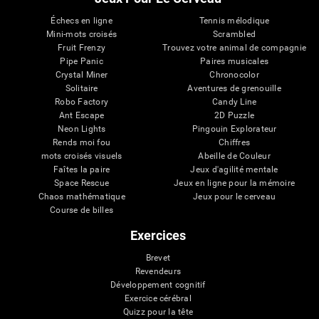
Échecs en ligne
Tennis mélodique
Mini-mots croisés
Scrambled
Fruit Frenzy
Trouvez votre animal de compagnie
Pipe Panic
Paires musicales
Crystal Miner
Chronocolor
Solitaire
Aventures de grenouille
Robo Factory
Candy Line
Ant Escape
2D Puzzle
Neon Lights
Pingouin Explorateur
Rends moi fou
Chiffres
mots croisés visuels
Abeille de Couleur
Faîtes la paire
Jeux d'agilité mentale
Space Rescue
Jeux en ligne pour la mémoire
Chaos mathématique
Jeux pour le cerveau
Course de billes
Exercices
Brevet
Revendeurs
Développement cognitif
Exercice cérébral
Quizz pour la tête