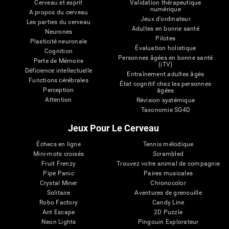
Cerveau et esprit
Validation thérapeutique
numérique
A propos du cerveau
Jeux d'ordinateur
Les parties du cerveau
Adultes en bonne santé
Neurones
Pilotes
Plasticité neuronale
Évaluation holistique
Cognition
Personnes âgées en bonne santé
Perte de Mémoire
(iTV)
Déficience intellectuelle
Entraînement adultes âgés
Functions cérébrales
État cognitif chez les personnes
Perception
âgées
Attention
Révision systémique
Taxonomie SG4D
Jeux Pour Le Cerveau
Échecs en ligne
Tennis mélodique
Mini-mots croisés
Scrambled
Fruit Frenzy
Trouvez votre animal de compagnie
Pipe Panic
Paires musicales
Crystal Miner
Chronocolor
Solitaire
Aventures de grenouille
Robo Factory
Candy Line
Ant Escape
2D Puzzle
Neon Lights
Pingouin Explorateur