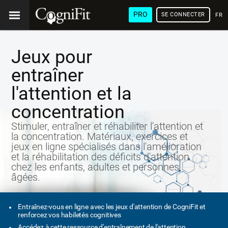
PRO
SE CONNECTER
FRA
Jeux pour
entraîner
l'attention et la
concentration
Stimuler, entraîner et réhabiliter l'attention et
la concentration. Matériaux, exercices et
jeux en ligne spécialisés dans l'amélioration
et la réhabilitation des déficits d'attention
chez les enfants, adultes et personnes
âgées.
Entraînez-vous en ligne avec les jeux d'attention de CogniFit et
renforcez vos habiletés cognitives
Accédez à cette ressource d'entraînement de l'attention