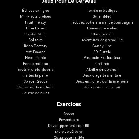
Jeux Pour Le Cerveau
Échecs en ligne
Tennis mélodique
Mini-mots croisés
Scrambled
Fruit Frenzy
Trouvez votre animal de compagnie
Pipe Panic
Paires musicales
Crystal Miner
Chronocolor
Solitaire
Aventures de grenouille
Robo Factory
Candy Line
Ant Escape
2D Puzzle
Neon Lights
Pingouin Explorateur
Rends moi fou
Chiffres
mots croisés visuels
Abeille de Couleur
Faîtes la paire
Jeux d'agilité mentale
Space Rescue
Jeux en ligne pour la mémoire
Chaos mathématique
Jeux pour le cerveau
Course de billes
Exercices
Brevet
Revendeurs
Développement cognitif
Exercice cérébral
Quizz pour la tête