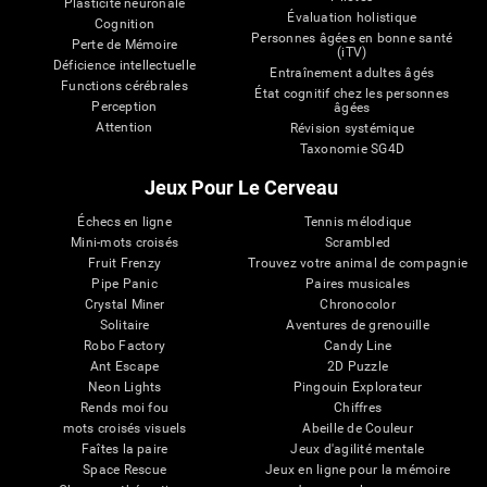
Plasticité neuronale
Évaluation holistique
Cognition
Personnes âgées en bonne santé
Perte de Mémoire
(iTV)
Déficience intellectuelle
Entraînement adultes âgés
Functions cérébrales
État cognitif chez les personnes
Perception
âgées
Attention
Révision systémique
Taxonomie SG4D
Jeux Pour Le Cerveau
Échecs en ligne
Tennis mélodique
Mini-mots croisés
Scrambled
Fruit Frenzy
Trouvez votre animal de compagnie
Pipe Panic
Paires musicales
Crystal Miner
Chronocolor
Solitaire
Aventures de grenouille
Robo Factory
Candy Line
Ant Escape
2D Puzzle
Neon Lights
Pingouin Explorateur
Rends moi fou
Chiffres
mots croisés visuels
Abeille de Couleur
Faîtes la paire
Jeux d'agilité mentale
Space Rescue
Jeux en ligne pour la mémoire