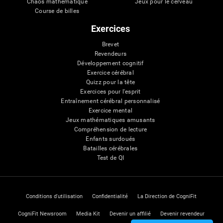
Chaos mathématique
Jeux pour le cerveau
Course de billes
Exercices
Brevet
Revendeurs
Développement cognitif
Exercice cérébral
Quizz pour la tête
Exercices pour l'esprit
Entraînement cérébral personnalisé
Exercice mental
Jeux mathématiques amusants
Compréhension de lecture
Enfants surdoués
Batailles cérébrales
Test de QI
Conditions d'utilisation
Confidentialité
La Direction de CogniFit
CogniFit Newsroom
Media Kit
Devenir un affilié
Devenir revendeur