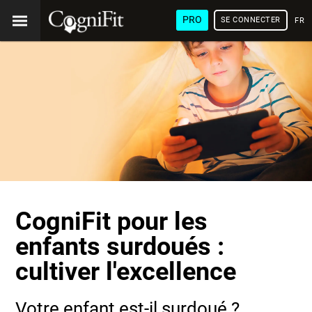
PRO
SE CONNECTER
FRA
CogniFit pour les
enfants surdoués :
cultiver l'excellence
Votre enfant est-il surdoué ?