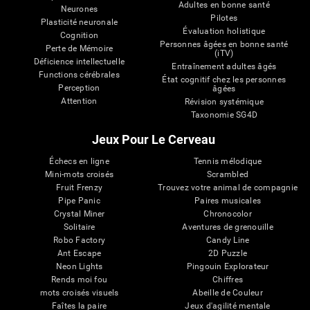
Adultes en bonne santé
Neurones
Pilotes
Plasticité neuronale
Évaluation holistique
Cognition
Personnes âgées en bonne santé
Perte de Mémoire
(iTV)
Déficience intellectuelle
Entraînement adultes âgés
Functions cérébrales
État cognitif chez les personnes
Perception
âgées
Attention
Révision systémique
Taxonomie SG4D
Jeux Pour Le Cerveau
Échecs en ligne
Tennis mélodique
Mini-mots croisés
Scrambled
Fruit Frenzy
Trouvez votre animal de compagnie
Pipe Panic
Paires musicales
Crystal Miner
Chronocolor
Solitaire
Aventures de grenouille
Robo Factory
Candy Line
Ant Escape
2D Puzzle
Neon Lights
Pingouin Explorateur
Rends moi fou
Chiffres
mots croisés visuels
Abeille de Couleur
Faîtes la paire
Jeux d'agilité mentale