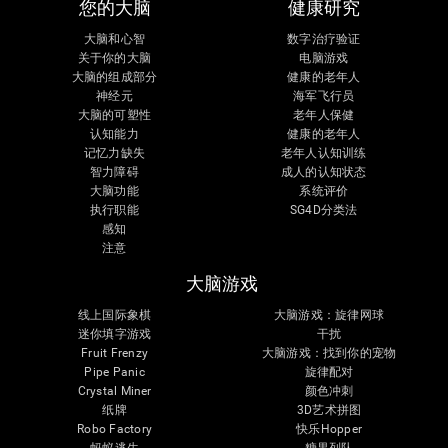
您的大脑
健康研究
大脑和心智
数字治疗验证
关于你的大脑
电脑游戏
大脑的组成部分
健康的老年人
神经元
海军飞行员
大脑的可塑性
老年人保健
认知能力
健康的老年人
记忆力缺失
老年人认知训练
智力障碍
成人的认知状态
大脑功能
系统评价
执行职能
SG4D分类法
感知
注意
大脑游戏
线上国际象棋
大脑游戏：旋律网球
迷你填字游戏
干扰
Fruit Frenzy
大脑游戏：找到你的宠物
Pipe Panic
旋律配对
Crystal Miner
颜色冲刺
纸牌
3D艺术拼图
Robo Factory
快乐Hopper