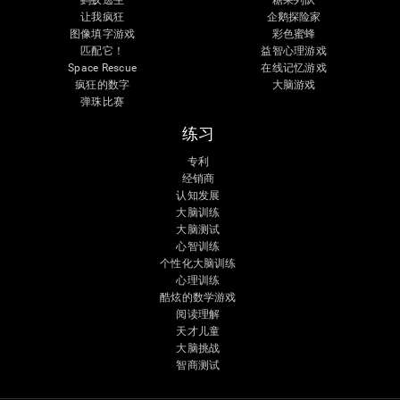
蚂蚁逃生
糖果列队
让我疯狂
企鹅探险家
图像填字游戏
彩色蜜蜂
匹配它！
益智心理游戏
Space Rescue
在线记忆游戏
疯狂的数字
大脑游戏
弹珠比赛
练习
专利
经销商
认知发展
大脑训练
大脑测试
心智训练
个性化大脑训练
心理训练
酷炫的数学游戏
阅读理解
天才儿童
大脑挑战
智商测试