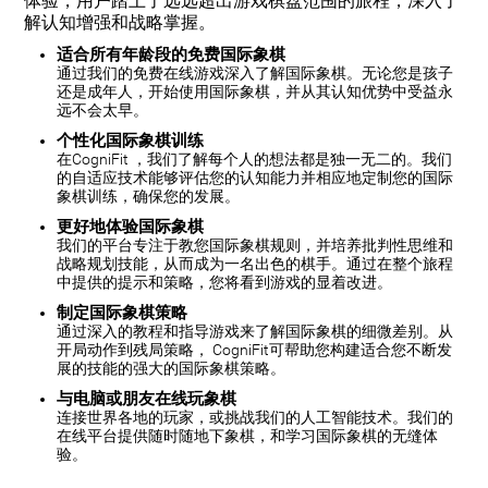
体验，用户踏上了远远超出游戏棋盘范围的旅程，深入了
解认知增强和战略掌握。
适合所有年龄段的免费国际象棋
通过我们的免费在线游戏深入了解国际象棋。无论您是孩子
还是成年人，开始使用国际象棋，并从其认知优势中受益永
远不会太早。
个性化国际象棋训练
在CogniFit ，我们了解每个人的想法都是独一无二的。我们
的自适应技术能够评估您的认知能力并相应地定制您的国际
象棋训练，确保您的发展。
更好地体验国际象棋
我们的平台专注于教您国际象棋规则，并培养批判性思维和
战略规划技能，从而成为一名出色的棋手。通过在整个旅程
中提供的提示和策略，您将看到游戏的显着改进。
制定国际象棋策略
通过深入的教程和指导游戏来了解国际象棋的细微差别。从
开局动作到残局策略， CogniFit可帮助您构建适合您不断发
展的技能的强大的国际象棋策略。
与电脑或朋友在线玩象棋
连接世界各地的玩家，或挑战我们的人工智能技术。我们的
在线平台提供随时随地下象棋，和学习国际象棋的无缝体
验。