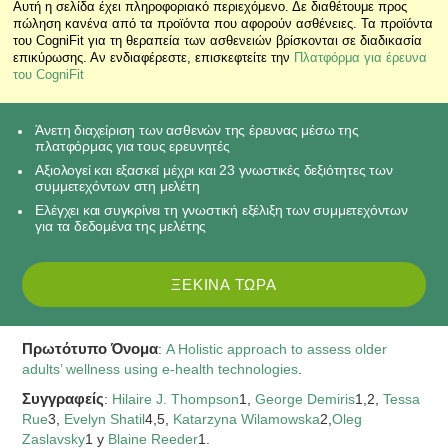
Αυτή η σελίδα έχει πληροφοριακό περιεχόμενο. Δε διαθέτουμε προς
πώληση κανένα από τα προϊόντα που αφορούν ασθένειες. Τα προϊόντα
του CogniFit για τη θεραπεία των ασθενειών βρίσκονται σε διαδικασία
επικύρωσης. Αν ενδιαφέρεστε, επισκεφτείτε την
Πλατφόρμα για έρευνα
του CogniFit
Άνετη διαχείριση των ασθενών της έρευνας μέσω της
πλατφόρμας για τους ερευνητές
Αξιολογεί και εξασκεί μέχρι και 23 γνωστικές δεξιότητες των
συμμετεχόντων στη μελέτη
Ελέγχει και συγκρίνει τη γνωστική εξέλιξη των συμμετεχόντων
για τα δεδομένα της μελέτης
ΞΕΚΊΝΑ ΤΏΡΑ
Πρωτότυπο Όνομα
:
A Holistic approach to assess older
adults’ wellness using e-health technologies
.
Συγγραφείς
:
Hilaire J. Thompson
1,
George Demiris
1,2,
Tessa
Rue
3,
Evelyn Shatil
4,5,
Katarzyna Wilamowska
2,
Oleg
Zaslavsky
1 y
Blaine Reeder
1.