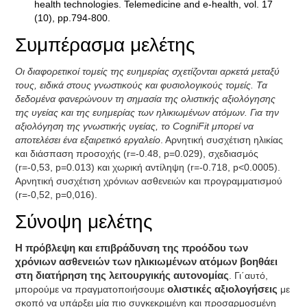
health technologies. Telemedicine and e-health, vol. 17
(10), pp.794-800.
Συμπέρασμα μελέτης
Οι διαφορετικοί τομείς της ευημερίας σχετίζονται αρκετά μεταξύ
τους, ειδικά στους γνωστικούς και φυσιολογικούς τομείς. Τα
δεδομένα φανερώνουν τη σημασία της ολιστικής αξιολόγησης
της υγείας και της ευημερίας των ηλικιωμένων ατόμων. Για την
αξιολόγηση της γνωστικής υγείας, το CogniFit μπορεί να
αποτελέσει ένα εξαιρετικό εργαλείο
. Αρνητική συσχέτιση ηλικίας
και διάσπαση προσοχής (r=-0.48, p=0.029), σχεδιασμός
(r=-0,53, p=0.013) και χωρική αντίληψη (r=-0.718, p<0.0005).
Αρνητική συσχέτιση χρόνιων ασθενειών και προγραμματισμού
(r=-0,52, p=0,016).
Σύνοψη μελέτης
Η πρόβλεψη και επιβράδυνση της προόδου των
χρόνιων ασθενειών των ηλικιωμένων ατόμων βοηθάει
στη διατήρηση της λειτουργικής αυτονομίας
. Γι΄αυτό,
μπορούμε να πραγματοποιήσουμε
ολιστικές αξιολογήσεις
με
σκοπό να υπάρξει μία πιο συγκεκριμένη και προσαρμοσμένη