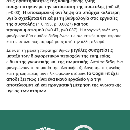
στις δραστηριότητες της καθημερινής ζωής
συσχετίστηκαν με την κατάσταση της συστολής
(r=0.46,
p=0.03).
Η υποκειμενική αντίληψη ότι υπάρχει καλύτερη
υγεία σχετίζεται θετικά με τη βαθμολογία στις εργασίες
της συστολής
(r=0.493, p=0.0027)
και του
προγραμματισμού
(r=0.47, p=0.037). Η ιεραρχική ανάλυση
φανέρωσε δύο ομάδες δεδομένων: τις σωματικές παραμέτρους
και τις υπόλοιπες παραμέτρους από την άλλη πλευρά.
Σε αυτή τη μελέτη παρατηρήθηκαν
μεγάλες συσχετίσεις
μεταξύ των διαφορετικών περιοχών της ευημερίας,
ειδικά της γνωστικής και της σωματικής
. Αυτά τα δεδομένα
φανερώνουν τη σημασία της ολιστικής αξιολόγησης της υγείας
και της ευημερίας των ηλικιωμένων ατόμων.
Το CogniFit έχει
αποδείξει πως είναι ένα ικανό εργαλείο για την
αποτελεσματική και πραγματική μέτρηση της γνωστικής
υγείας των ατόμων
.