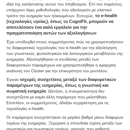
ιδέα της κατάστασης αυτού του πληθυσμού. Επί του παρόντος,
υπάρχουν λίγες μεθοδολογίες που αξιολογούν με ολιστικό
τρόπο την ευημερία των ηλικιωμένων. Ευτυχώς,
το e-health
(τεχνολογίες υγείας), όπως το CogniFit, μπορούν να
αποτελέσουν ένα καλό εργαλείο για την
πραγματοποίηση αυτών των αξιολογήσεων
.
Έχει υποδειχθεί στους συμμετέχοντες πώς να χρησιμοποιήσουν
τις διαφορετικές τεχνολογίες του e-health για την αξιολόγηση
των γνωστικών, φυσιολογικών και λειτουργικών μεταβλητών της
ευημερίας. Αξιολογήθηκαν οι συνδέσεις μεταξύ των
διαφορετικών παραμέτρων και χρησιμοποιήθηκε η ιεραρχική
ανάλυση του Clúster για την επικυρότητα του μοντέλου.
Έγιναν
ισχυρές συσχετίσεις μεταξύ των διαφορετικών
παραμέτρων της ευημερίας, όπως η γνωστική και
σωματική ευημερία
. Ωστόσο, η πνευματικότητα δεν
συσχετίζεται με καμία άλλη παράμετρο που μελετήθηκε.
Επιπλέον, οι συμμετέχοντες, έδειξαν ευχαρίστηση για τις
τεχνολογίες e-health.
Οι παράμετροι συσχετίστηκαν σε μεγάλο βαθμό μέσω διάφορων
τομέων της ευημερίας. Ξεχώρισε η σπουδαία σχέση μεταξύ των
γνωστικών και σωματικών τομέων, γεγονός που καθιστά