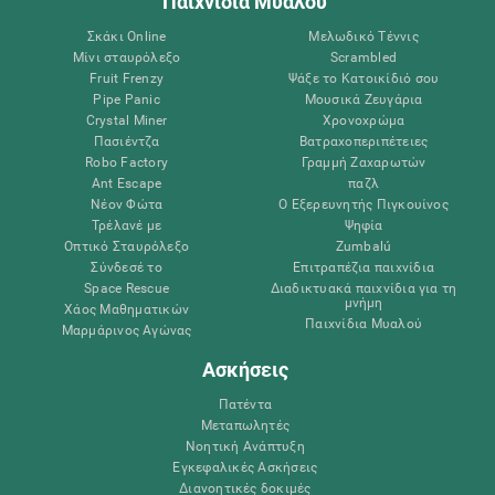
Παιχνίδια Μυαλού
Σκάκι Online
Μελωδικό Τέννις
Μίνι σταυρόλεξο
Scrambled
Fruit Frenzy
Ψάξε το Κατοικίδιό σου
Pipe Panic
Μουσικά Ζευγάρια
Crystal Miner
Χρονοχρώμα
Πασιέντζα
Βατραχοπεριπέτειες
Robo Factory
Γραμμή Ζαχαρωτών
Ant Escape
παζλ
Νέον Φώτα
Ο Εξερευνητής Πιγκουίνος
Τρέλανέ με
Ψηφία
Οπτικό Σταυρόλεξο
Zumbalú
Σύνδεσέ το
Επιτραπέζια παιχνίδια
Space Rescue
Διαδικτυακά παιχνίδια για τη
μνήμη
Χάος Μαθηματικών
Παιχνίδια Μυαλού
Μαρμάρινος Αγώνας
Ασκήσεις
Πατέντα
Μεταπωλητές
Νοητική Ανάπτυξη
Εγκεφαλικές Ασκήσεις
Διανοητικές δοκιμές