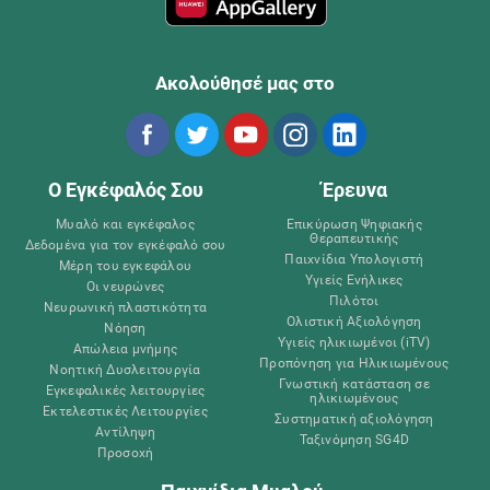
Ακολούθησέ μας στο
Ο Εγκέφαλός Σου
Έρευνα
Μυαλό και εγκέφαλος
Επικύρωση Ψηφιακής
Θεραπευτικής
Δεδομένα για τον εγκέφαλό σου
Παιχνίδια Υπολογιστή
Μέρη του εγκεφάλου
Υγιείς Ενήλικες
Οι νευρώνες
Πιλότοι
Νευρωνική πλαστικότητα
Ολιστική Αξιολόγηση
Νόηση
Υγιείς ηλικιωμένοι (iTV)
Απώλεια μνήμης
Προπόνηση για Ηλικιωμένους
Νοητική Δυσλειτουργία
Γνωστική κατάσταση σε
Εγκεφαλικές λειτουργίες
ηλικιωμένους
Εκτελεστικές Λειτουργίες
Συστηματική αξιολόγηση
Αντίληψη
Ταξινόμηση SG4D
Προσοχή