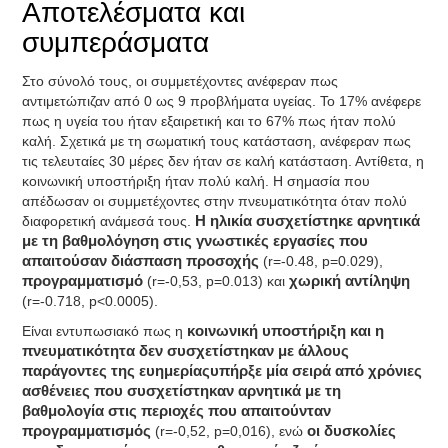
Αποτελέσματα και
συμπεράσματα
Στο σύνολό τους, οι συμμετέχοντες ανέφεραν πως
αντιμετώπιζαν από 0 ως 9 προβλήματα υγείας. Το 17% ανέφερε
πως η υγεία του ήταν εξαιρετική και το 67% πως ήταν πολύ
καλή. Σχετικά με τη σωματική τους κατάσταση, ανέφεραν πως
τις τελευταίες 30 μέρες δεν ήταν σε καλή κατάσταση. Αντίθετα, η
κοινωνική υποστήριξη ήταν πολύ καλή. Η σημασία που
απέδωσαν οι συμμετέχοντες στην πνευματικότητα όταν πολύ
διαφορετική ανάμεσά τους.
Η ηλικία συσχετίστηκε αρνητικά
με τη βαθμολόγηση στις γνωστικές εργασίες που
απαιτούσαν διάσπαση προσοχής
(r=-0.48, p=0.029),
προγραμματισμό
(r=-0,53, p=0.013) και
χωρική αντίληψη
(r=-0.718, p<0.0005).
Είναι εντυπωσιακό πως η
κοινωνική υποστήριξη και η
πνευματικότητα δεν συσχετίστηκαν με άλλους
παράγοντες της ευημερίαςυπήρξε μία σειρά από χρόνιες
ασθένειες που συσχετίστηκαν αρνητικά με τη
βαθμολογία στις περιοχές που απαιτούνταν
προγραμματισμός
(r=-0,52, p=0,016), ενώ
οι δυσκολίες