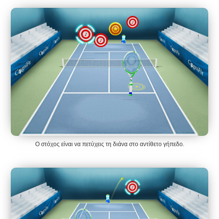
Ο στόχος είναι να πετύχεις τη διάνα στο αντίθετο γήπεδο.