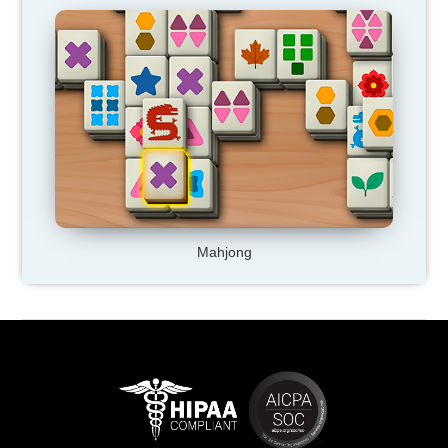
Mahjong