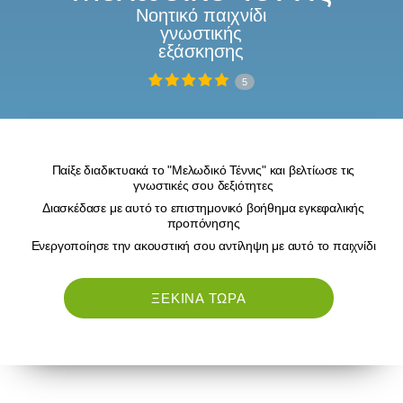
Νοητικό παιχνίδι
γνωστικής
εξάσκησης
5
Παίξε διαδικτυακά το "Μελωδικό Τέννις" και βελτίωσε τις
γνωστικές σου δεξιότητες
Διασκέδασε με αυτό το επιστημονικό βοήθημα εγκεφαλικής
προπόνησης
Ενεργοποίησε την ακουστική σου αντίληψη με αυτό το παιχνίδι
ΞΕΚΊΝΑ ΤΏΡΑ