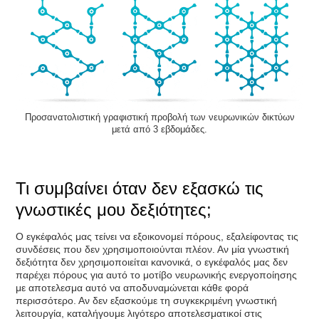
Προσανατολιστική γραφιστική προβολή των νευρωνικών δικτύων
μετά από 3 εβδομάδες.
Τι συμβαίνει όταν δεν εξασκώ τις
γνωστικές μου δεξιότητες;
Ο εγκέφαλός μας τείνει να εξοικονομεί πόρους, εξαλείφοντας τις
συνδέσεις που δεν χρησιμοποιούνται πλέον. Αν μία γνωστική
δεξιότητα δεν χρησιμοποιείται κανονικά, ο εγκέφαλός μας δεν
παρέχει πόρους για αυτό το μοτίβο νευρωνικής ενεργοποίησης
με αποτελεσμα αυτό να αποδυναμώνεται κάθε φορά
περισσότερο. Αν δεν εξασκούμε τη συγκεκριμένη γνωστική
λειτουργία, καταλήγουμε λιγότερο αποτελεσματικοί στις