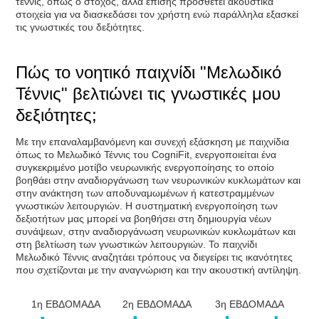
τέννις, όπως ο στόχος, αλλά επίσης προσθέτει ακουστικά
στοιχεία για να διασκεδάσει τον χρήστη ενώ παράλληλα εξασκεί
τις γνωστικές του δεξιότητες.
Πώς το νοητικό παιχνίδι "Μελωδικό
Τέννις" βελτιώνει τις γνωστικές μου
δεξιότητες;
Με την επαναλαμβανόμενη και συνεχή εξάσκηση με παιχνίδια
όπως το Μελωδικό Τέννις του CogniFit, ενεργοποιείται ένα
συγκεκριμένο μοτίβο νευρωνικής ενεργοποίησης το οποίο
βοηθάει στην αναδιοργάνωση των νευρωνικών κυκλωμάτων και
στην ανάκτηση των αποδυναμωμένων ή κατεστραμμένων
γνωστικών λειτουργιών. Η συστηματική ενεργοποίηση των
δεξιοτήτων μας μπορεί να βοηθήσει στη δημιουργία νέων
συνάψεων, στην αναδιοργάνωση νευρωνικών κυκλωμάτων και
στη βελτίωση των γνωστικών λειτουργιών. Το παιχνίδι
Μελωδικό Τέννις αναζητάει τρόπους να διεγείρει τις ικανότητες
που σχετίζονται με την αναγνώριση και την ακουστική αντίληψη.
1η ΕΒΔΟΜΑΔΑ
2η ΕΒΔΟΜΑΔΑ
3η ΕΒΔΟΜΑΔΑ