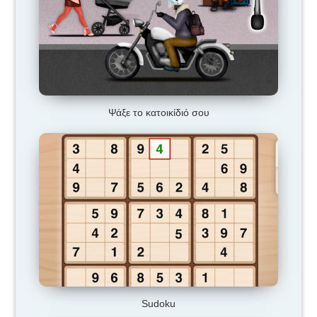
Ψάξε το κατοικίδιό σου
Sudoku