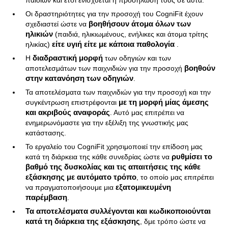
παιδιών και έτσι ενισχύεται η προσήλωσή τους σε αυτά.
Οι δραστηριότητες για την προσοχή του CogniFit έχουν
σχεδιαστεί ώστε να
βοηθήσουν άτομα όλων των
ηλικιών
(παιδιά, ηλικιωμένους, ενήλικες και άτομα τρίτης
ηλικίας)
είτε υγιή είτε με κάποια παθολογία
.
Η
διαδραστική μορφή
των οδηγιών και των
αποτελεσμάτων των παιχνιδιών για την προσοχή
βοηθούν
στην κατανόηση των οδηγιών
.
Τα αποτελέσματα των παιχνιδιών για την προσοχή και την
συγκέντρωση επιστρέφονται
με τη μορφή μίας άμεσης
και ακριβούς αναφοράς
. Αυτό μας επιτρέπει να
ενημερωνόμαστε για την εξέλιξη της γνωστικής μας
κατάστασης.
Το εργαλείο του CogniFit χρησιμοποιεί την επίδοση μας
κατά τη διάρκεια της κάθε συνεδρίας ώστε να
ρυθμίσει το
βαθμό της δυσκολίας και τις απαιτήσεις της κάθε
εξάσκησης με αυτόματο τρόπο
, το οποίο μας επιτρέπει
να πραγματοποιήσουμε μια
εξατομικευμένη
παρέμβαση
.
Τα αποτελέσματα συλλέγονται και κωδικοποιούνται
κατά τη διάρκεια της εξάσκησης
, δμε τρόπο ώστε να