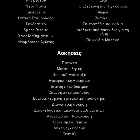
Ant Escape
παζλ
Νέον Φώτα
Ο Εξερευνητής Πιγκουίνος
Τρέλανέ με
Ψηφία
Οπτικό Σταυρόλεξο
Zumbalú
Σύνδεσέ το
Επιτραπέζια παιχνίδια
Space Rescue
Διαδικτυακά παιχνίδια για τη
μνήμη
Χάος Μαθηματικών
Παιχνίδια Μυαλού
Μαρμάρινος Αγώνας
Ασκήσεις
Πατέντα
Μεταπωλητές
Νοητική Ανάπτυξη
Εγκεφαλικές Ασκήσεις
Διανοητικές δοκιμές
Διανοητικές ασκήσεις
Εξατομικευμένη εγκεφαλική προπόνηση
Διανοητική άσκηση
Διασκεδαστικά παιχνίδια μαθηματικών
Αναγνωστική Κατανόηση
Προικισμένα παιδιά
Μάχες εγκεφάλου
Τεστ IQ