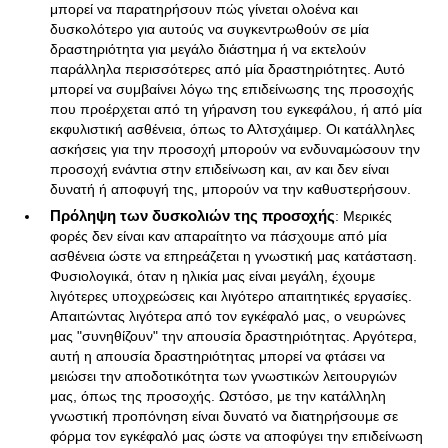
μπορεί να παρατηρήσουν πώς γίνεται ολοένα και
δυσκολότερο για αυτούς να συγκεντρωθούν σε μία
δραστηριότητα για μεγάλο διάστημα ή να εκτελούν
παράλληλα περισσότερες από μία δραστηριότητες. Αυτό
μπορεί να συμβαίνει λόγω της επιδείνωσης της προσοχής
που προέρχεται από τη γήρανση του εγκεφάλου, ή από μία
εκφυλιστική ασθένεια, όπως το Αλτσχάιμερ. Οι κατάλληλες
ασκήσεις για την προσοχή μπορούν να ενδυναμώσουν την
προσοχή ενάντια στην επιδείνωση και, αν και δεν είναι
δυνατή ή αποφυγή της, μπορούν να την καθυστερήσουν.
Πρόληψη των δυσκολιών της προσοχής
: Μερικές
φορές δεν είναι καν απαραίτητο να πάσχουμε από μία
ασθένεια ώστε να επηρεάζεται η γνωστική μας κατάσταση.
Φυσιολογικά, όταν η ηλικία μας είναι μεγάλη, έχουμε
λιγότερες υποχρεώσεις και λιγότερο απαιτητικές εργασίες.
Απαιτώντας λιγότερα από τον εγκέφαλό μας, ο νευρώνες
μας "συνηθίζουν" την απουσία δραστηριότητας. Αργότερα,
αυτή η απουσία δραστηριότητας μπορεί να φτάσει να
μειώσει την αποδοτικότητα των γνωστικών λειτουργιών
μας, όπως της προσοχής. Ωστόσο, με την κατάλληλη
γνωστική προπόνηση είναι δυνατό να διατηρήσουμε σε
φόρμα τον εγκέφαλό μας ώστε να αποφύγει την επιδείνωση