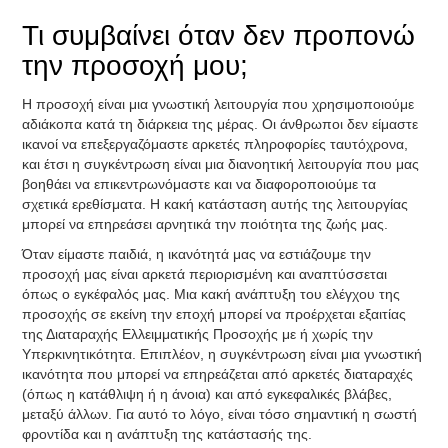
Τι συμβαίνει όταν δεν προπονώ
την προσοχή μου;
Η προσοχή είναι μια γνωστική λειτουργία που χρησιμοποιούμε
αδιάκοπα κατά τη διάρκεια της μέρας. Οι άνθρωποι δεν είμαστε
ικανοί να επεξεργαζόμαστε αρκετές πληροφορίες ταυτόχρονα,
και έτσι η συγκέντρωση είναι μια διανοητική λειτουργία που μας
βοηθάει να επικεντρωνόμαστε και να διαφοροποιούμε τα
σχετικά ερεθίσματα. Η κακή κατάσταση αυτής της λειτουργίας
μπορεί να επηρεάσει αρνητικά την ποιότητα της ζωής μας.
Όταν είμαστε παιδιά, η ικανότητά μας να εστιάζουμε την
προσοχή μας είναι αρκετά περιορισμένη και αναπτύσσεται
όπως ο εγκέφαλός μας. Μια κακή ανάπτυξη του ελέγχου της
προσοχής σε εκείνη την εποχή μπορεί να προέρχεται εξαιτίας
της Διαταραχής Ελλειμματικής Προσοχής με ή χωρίς την
Υπερκινητικότητα. Επιπλέον, η συγκέντρωση είναι μια γνωστική
ικανότητα που μπορεί να επηρεάζεται από αρκετές διαταραχές
(όπως η κατάθλιψη ή η άνοια) και από εγκεφαλικές βλάβες,
μεταξύ άλλων. Για αυτό το λόγο, είναι τόσο σημαντική η σωστή
φροντίδα και η ανάπτυξη της κατάστασής της.