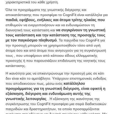
χαρακτηριστικά του κάθε χρήστη.
Όλα τα προγράμματα της γνωστικής διέγερσης και
αποκατάστασης που προσφέρει το CogniFit είναι κατάλληλα για
παιδιά, εφήβους, ενήλικες και άτομα τρίτης ηλικίας που
επιθυμούν να ενεργοποιήσουν και να ενδυναμώσουν τη
διανοητική τους κατάσταση και
να συγκρίνουν τη γνωστική
τους κατάσταση και την κατάσταση της προσοχής τους
με τον παγκόσμιο πληθυσμό
. Τα παιχνίδια του CogniFit για
την προσοχή μπορούν να χρησιμοποιηθούν τόσο από υγιή
άτομα όσο και από άτομα που ανησυχούν για τη συγκέντρωσή
τους , που υποφέρουν από κάποιου είδους ελλειμματικής
προσοχής ή που παρουσιάζουν επιδείνωση της νοητικής τους
κατάστασης.
Η ικανότητα μας να επικεντρώνουμε την προσοχή μας σε κάτι
δεν είναι κάτι το αμετάβλητο. Υπάρχουν επιστημονικές ενδείξεις
που αποδεικνύουν πως, μέσω ενός
κατάλληλου
προγράμματος για τη γνωστική διέγερση, είναι εφικτή η
εξάσκηση, διέγερση και ενδυνάμωση αυτής της
γνωστικής λειτουργίας
. Η εξάσκηση της ικανότητας της
συγκέντρωσης του CogniFit προσφέρει μια σειρά διαδικτυακών
παιχνιδιών και δραστηριοτήτων, τα οποία προσαρμόζονται