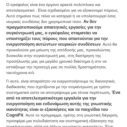
Ο εγκέφαλος είναι ένα όργανο αρκετά πολύπλοκο και
αποτελεσματικό . Είναι σχεδιασμένο για να εξοικονομεί πόρους.
Αυτό σημαίνει πως τείνει να καταργεί ή να υπολειτουργεί όσες
νευρικές συνδέσεις δεν χρησιμοποιεί τόσο.
Αν δεν
πραγματοποιούμε απαιτητικές εργασίες για την
συγκέντρωσή μας, ο εγκέφαλος σταματάει να
υποστηρίζει τους πόρους που απαιτούνται για την
ενεργοποίηση αυτώντων νευρικών συνδέσεων
. Αυτό θα
προκαλούσε μια μείωση της απόδοσής μας, προκαλώντας
δυσκολία στην συγκέντρωσή μας, στη διατήρηση της
προσήλωσής μας για μεγάλο χρονικό διάστημα ή στο να
εστιάζουμε την προσοχή μας σε πολλές δραστηριότητες
ταυτόχρονα κτλ.
Γι αυτό, είναι απαραίτητο να ενεργοποιήσουμε τις διανοητικές
διαδικασίες που σχετίζονται με την συγκέντρωση με τρόπο
συστηματικό ώστε να αποτρέψουμε μια τέτοια περίπτωση
. Ένα
από τα αποτελεσματικότερα εργαλεία για την
ενεργοποίηση και ενδυνάμωση αυτής της γνωστικής
ικανότητας είναι οι εξασκήσεις και τα παιχνίδια του
CogniFit
. Αυτό το πρόγραμμα, ηγέτης στη γνωστική διέγερση,
προσφέρει μια πολυδιάστατη και συστηματική εξάσκηση της
συγκέντρωσης αλλά και άλλων γνωστικών ικανοτήτων. Έτσι,