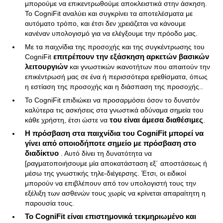
μπορούμε να επικεντρωθούμε αποκλειστικά στην άσκηση.
Το CogniFit αναλύει και συγκρίνει τα αποτελέσματα με
αυτόματο τρόπο, και έτσι δεν χρειάζεται να κάνουμε
κανέναν υπολογισμό για να ελέγξουμε την πρόοδο μας.
Με τα παιχνίδια της προσοχής και της συγκέντρωσης του
CogniFit
επιτρέπουν την εξάσκηση αρκετών βασικών
λειτουργιών
και γνωστικών ικανοτήτων που απαιτούν την
επικέντρωσή μας σε ένα ή περισσότερα ερεθίσματα, όπως
η εστίαση της προσοχής και η διάσπαση της προσοχής..
Το CogniFit επιδιώκει να προσαρμόσει όσον το δυνατόν
καλύτερα τις ασκήσεις στα γνωστικά αδύναμα σημεία του
κάθε χρήστη, έτσι ώστε να
του είναι άμεσα διαθέσιμες
.
Η πρόσβαση στα παιχνίδια του CogniFit μπορεί να
γίνει από οποιοδήποτε σημείο με πρόσβαση στο
διαδίκτυο
. Αυτό δίνει τη δυνατότητα να
[ραγματοποιήσουμε μία αποκατάσταση εξ΄ αποστάσεως ή
μέσω της γνωστικής τηλε-διέγερσης. Έτσι, οι ειδικοί
μπορούν να επιβλέπουν από τον υπολογιστή τους την
εξέλιξη των ασθενών τους χωρίς να κρίνεται απαραίτητη η
παρουσία τους.
Το CogniFit είναι επιστημονικά τεκμηριωμένο και