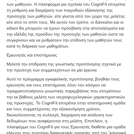
των μαθητών. Η πλατφόρμα για σχολεία του CogniFit επιτρέπει
τη ρύθμιση και διαχείριση των παιχνιδιών εξάσκησης της
προσοχής των μαθητών, είτε γίνεται από τον χώρο της μελέτης
είτε από το σπίτι τους. Με αυτόν τον τρόπο, οι δάσκαλοι και οι
ειδικοί θα μπορούν να έχουν πρόσβαση στα αποτελέσματα και
την εξέλιξη της προόδου της προσοχής των μαθητών ώστε να
συγκρίνουν και να ρυθμίσουν την επίδοση των μαθητών τους
κατά τη διάρκεια των μαθημάτων.
Ερευνητές και επιστήμονες
Μελετά την επίδραση της γνωστικής προπόνησης σχετικά με
την προσοχή των συμμετεχόντων σε μία έρευνα
Αυτό το πρόγραμμα εγκεφαλικής προπόνησης βοηθάει τους
ερευνητές και τους επιστήμονες όλου του κόσμου να
πραγματοποιήσουν γνωστικές παρεμβάσεις που επιτρέπουν
την εκ βάθους μελέτη των νευροψυχολογικών χαρακτηριστικών
της προσοχής. Το CogniFit επιτρέπει στην επιστημονική ομάδα
και τους συμμετέχοντες την εξοικονόμηση χρόνου,
διευκολύνοντας τη συλλογή, διαχείριση και ανάλυση των
δεδομένων που αναφέρονται στη μελέτη. Επιπλέον, η
πλατφόρμα του CogniFit για τους Ερευνητές διαθέτει μία ομάδα
ελέγχου που προτείνει διαφορετικές εργασίες από την "κανονική