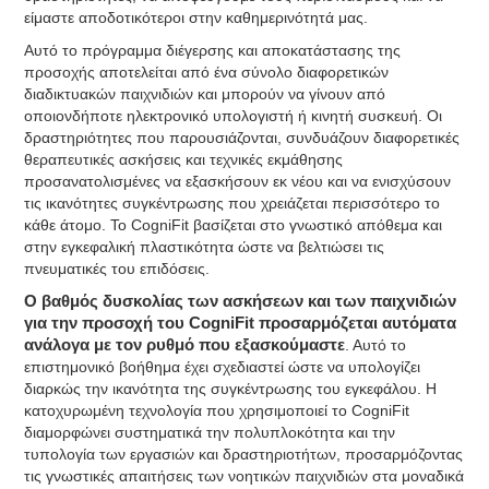
είμαστε αποδοτικότεροι στην καθημερινότητά μας.
Αυτό το πρόγραμμα διέγερσης και αποκατάστασης της
προσοχής αποτελείται από ένα σύνολο διαφορετικών
διαδικτυακών παιχνιδιών και μπορούν να γίνουν από
οποιονδήποτε ηλεκτρονικό υπολογιστή ή κινητή συσκευή. Οι
δραστηριότητες που παρουσιάζονται, συνδυάζουν διαφορετικές
θεραπευτικές ασκήσεις και τεχνικές εκμάθησης
προσανατολισμένες να εξασκήσουν εκ νέου και να ενισχύσουν
τις ικανότητες συγκέντρωσης που χρειάζεται περισσότερο το
κάθε άτομο. Το CogniFit βασίζεται στο γνωστικό απόθεμα και
στην εγκεφαλική πλαστικότητα ώστε να βελτιώσει τις
πνευματικές του επιδόσεις.
Ο βαθμός δυσκολίας των ασκήσεων και των παιχνιδιών
για την προσοχή του CogniFit προσαρμόζεται αυτόματα
ανάλογα με τον ρυθμό που εξασκούμαστε
. Αυτό το
επιστημονικό βοήθημα έχει σχεδιαστεί ώστε να υπολογίζει
διαρκώς την ικανότητα της συγκέντρωσης του εγκεφάλου. Η
κατοχυρωμένη τεχνολογία που χρησιμοποιεί το CogniFit
διαμορφώνει συστηματικά την πολυπλοκότητα και την
τυπολογία των εργασιών και δραστηριοτήτων, προσαρμόζοντας
τις γνωστικές απαιτήσεις των νοητικών παιχνιδιών στα μοναδικά