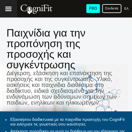
PRO
Σύνδεση
ΕΛΛ
Παιχνίδια για την
προπόνηση της
προσοχής και
συγκέντρωσης
Διέγερση, εξάσκηση και επανάκτηση της
προσοχής και της συγκέντρωσης. Υλικό,
ασκήσεις και παιχνίδια διαθέσιμα στο
διαδίκτυο, ειδικά σχεδιασμένα για την
ενδυνάμωση των αδύναμων σημείων των
παιδιών, ενηλίκων και ηλικιωμένων.
Εξασκήσου διαδικτυακά με τα παιχνίδια προσοχής του CogniFit
και ενίσχυσε τις γνωστικές σου ικανότητες
Απέκτησε πρόσβαση σε αυτό το βοήθημα για την εξάσκηση της