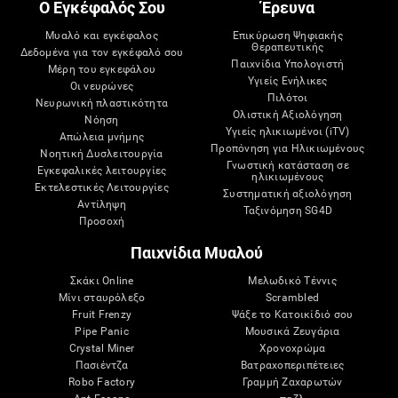
Ο Εγκέφαλός Σου
Έρευνα
Μυαλό και εγκέφαλος
Επικύρωση Ψηφιακής
Θεραπευτικής
Δεδομένα για τον εγκέφαλό σου
Παιχνίδια Υπολογιστή
Μέρη του εγκεφάλου
Υγιείς Ενήλικες
Οι νευρώνες
Πιλότοι
Νευρωνική πλαστικότητα
Ολιστική Αξιολόγηση
Νόηση
Υγιείς ηλικιωμένοι (iTV)
Απώλεια μνήμης
Προπόνηση για Ηλικιωμένους
Νοητική Δυσλειτουργία
Γνωστική κατάσταση σε
Εγκεφαλικές λειτουργίες
ηλικιωμένους
Εκτελεστικές Λειτουργίες
Συστηματική αξιολόγηση
Αντίληψη
Ταξινόμηση SG4D
Προσοχή
Παιχνίδια Μυαλού
Σκάκι Online
Μελωδικό Τέννις
Μίνι σταυρόλεξο
Scrambled
Fruit Frenzy
Ψάξε το Κατοικίδιό σου
Pipe Panic
Μουσικά Ζευγάρια
Crystal Miner
Χρονοχρώμα
Πασιέντζα
Βατραχοπεριπέτειες
Robo Factory
Γραμμή Ζαχαρωτών