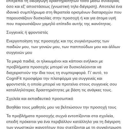
επιτρέπει τη διεξαγωγή δραστηριοτήτων τόσο μέσω συνεδρίας
όσο και εξ' αποστάσεως (γνωστική τηλε-διέγερση). Αποτελεί ένα
ιδανικό συμπλήρωμα στη θεραπεία ορισμένων διαταραχών που
παρουσιάζουν δυσκολίες στην προσοχή ή και για άτομα υγιή
που παρουσιάζουν χαμηλό επίπεδο αυτής της ικανότητας.
Συγγενείς ή φροντιστές
Ενεργοποίηση της προσοχής και της συγκέντρωσης των
παιδιών μου, των γονιών μου, των παππούδων μου και άλλων
συγγενών μου
Τα μικρά παιδιά, οι ηλικιωμένοι και κάποιοι ενήλικοι με
προβλήματα προσοχής μπορεί να δυσκολεύονται να
διαχειριστούν την ίδια τους τη συμπεριφορά. Γι' αυτό, το
CogniFit προσφέρει την πλατφόρμα για συγγενείς και
φροντιστές η οποία μπορεί να προτείνει στους συγγενείς σου
καταλληλότερες δραστηριότητες με βάση τις ανάγκες τους.
Σχολεία και εκπαιδευτικό προσωπικό
Βοηθάει τους μαθητές μου να βελτιώσουν την προσοχή τους
Τα προβλήματα προσοχής συχνά εντοπίζονται στα σχολεία,
επειδή πρόκειται για ένα περιβάλλον κατάλληλο για τη διέγερση
των γνωστικών ικανοτήτων που σχετίζονται με τη συγκέντρωση