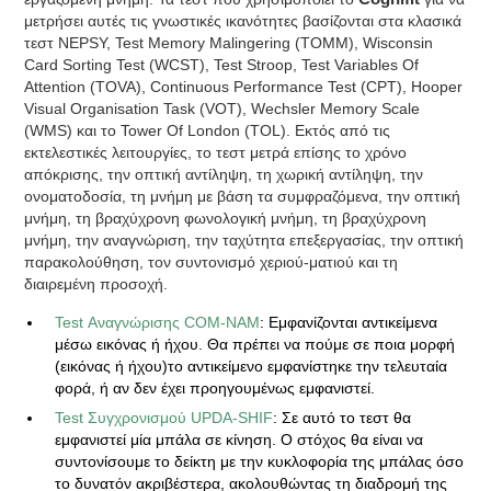
μετρήσει αυτές τις γνωστικές ικανότητες βασίζονται στα κλασικά
τεστ NEPSY, Test Memory Malingering (TΟΜΜ), Wisconsin
Card Sorting Test (WCST), Test Stroop, Test Variables Of
Attention (TOVA), Continuous Performance Test (CPT), Hooper
Visual Organisation Task (VOT), Wechsler Memory Scale
(WMS) και το Tower Of London (TOL). Εκτός από τις
εκτελεστικές λειτουργίες, το τεστ μετρά επίσης το χρόνο
απόκρισης, την οπτική αντίληψη, τη χωρική αντίληψη, την
ονοματοδοσία, τη μνήμη με βάση τα συμφραζόμενα, την οπτική
μνήμη, τη βραχύχρονη φωνολογική μνήμη, τη βραχύχρονη
μνήμη, την αναγνώριση, την ταχύτητα επεξεργασίας, την οπτική
παρακολούθηση, τον συντονισμό χεριού-ματιού και τη
διαιρεμένη προσοχή.
Test Αναγνώρισης COM-NAM
: Εμφανίζονται αντικείμενα
μέσω εικόνας ή ήχου. Θα πρέπει να πούμε σε ποια μορφή
(εικόνας ή ήχου)το αντικείμενο εμφανίστηκε την τελευταία
φορά, ή αν δεν έχει προηγουμένως εμφανιστεί.
Test Συγχρονισμού UPDA-SHIF
: Σε αυτό το τεστ θα
εμφανιστεί μία μπάλα σε κίνηση. Ο στόχος θα είναι να
συντονίσουμε το δείκτη με την κυκλοφορία της μπάλας όσο
το δυνατόν ακριβέστερα, ακολουθώντας τη διαδρομή της