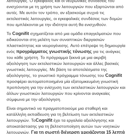
λειτουργίες. Ο εγκέφαλος και οι νευρωνικές συνδέσεις του
ενισχύονται με τη χρήση των λειτουργιών που εξαρτώνται από
αυτές. Με αυτόν τον τρόπο, αν εξασκούμε συχνά τις
εκτελεστικές λειτουργίες, οι εγκεφαλικές συνδέσεις των δομών
που εμπλέκονται με την ιδιότητα αυτή θα ενισχυθούν.
To
Cognifit
σχηματίζεται από μια ομάδα επαγγελματιών που
ειδικεύονται στη μελέτη των συναπτικών διεργασιών
πλαστικότητας και νευρογένεσης. Αυτό επέτρεψε τη δημιουργία
ενός
προγράμματος γνωστικής τόνωσης
για τις ανάγκες
του κάθε χρήστη. Το πρόγραμμα ξεκινά με μια ακριβή
αξιολόγηση των εκτελεστικών λειτουργιών και άλλες βασικές
γνωστικές λειτουργίες. Με βάση τα αποτελέσματα της
αξιολόγησης, το γνωστικό πρόγραμμα τόνωσης του
Cognifit
προσφέρει αυτοματοποιημένα μία εξατομικευμένη γνωστική
προπόνηση για την ενίσχυση των εκτελεστικών λειτουργιών και
άλλων γνωστικών λειτουργιών που κρίνονται αναγκαίες
σύμφωνα με την αξιολόγηση.
Είναι σημαντικό να πραγματοποιούμε μια σταθερή και
κατάλληλη εκπαίδευση για τη βελτίωση των εκτελεστικών
λειτουργιών. Το
Cognifit
έχει τα εργαλεία αξιολόγησης και
αποκατάστασης για τη βελτιστοποίηση αυτών των νοητικών
λειτουργιών.
Για τη σωστή διέγερση χρειάζονται 15 λεπτά