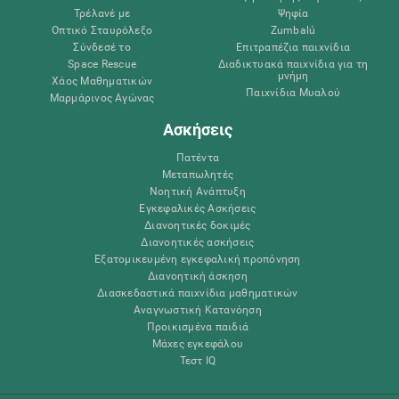
Τρέλανέ με
Ψηφία
Οπτικό Σταυρόλεξο
Zumbalú
Σύνδεσέ το
Επιτραπέζια παιχνίδια
Space Rescue
Διαδικτυακά παιχνίδια για τη
μνήμη
Χάος Μαθηματικών
Παιχνίδια Μυαλού
Μαρμάρινος Αγώνας
Ασκήσεις
Πατέντα
Μεταπωλητές
Νοητική Ανάπτυξη
Εγκεφαλικές Ασκήσεις
Διανοητικές δοκιμές
Διανοητικές ασκήσεις
Εξατομικευμένη εγκεφαλική προπόνηση
Διανοητική άσκηση
Διασκεδαστικά παιχνίδια μαθηματικών
Αναγνωστική Κατανόηση
Προικισμένα παιδιά
Μάχες εγκεφάλου
Τεστ IQ