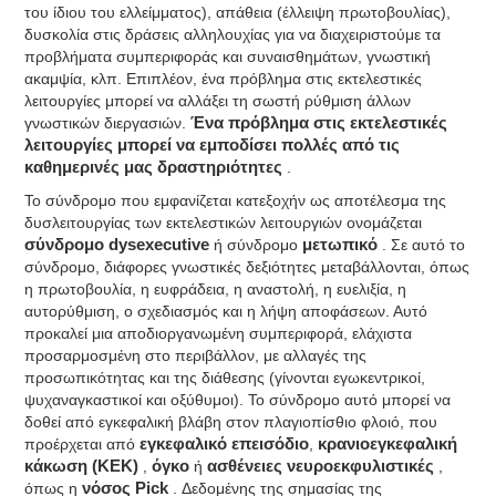
του ίδιου του ελλείμματος), απάθεια (έλλειψη πρωτοβουλίας),
δυσκολία στις δράσεις αλληλουχίας για να διαχειριστούμε τα
προβλήματα συμπεριφοράς και συναισθημάτων, γνωστική
ακαμψία, κλπ. Επιπλέον, ένα πρόβλημα στις εκτελεστικές
λειτουργίες μπορεί να αλλάξει τη σωστή ρύθμιση άλλων
γνωστικών διεργασιών.
Ένα πρόβλημα στις εκτελεστικές
λειτουργίες μπορεί να εμποδίσει πολλές από τις
καθημερινές μας δραστηριότητες
.
Το σύνδρομο που εμφανίζεται κατεξοχήν ως αποτέλεσμα της
δυσλειτουργίας των εκτελεστικών λειτουργιών ονομάζεται
σύνδρομο dysexecutive
ή σύνδρομο
μετωπικό
. Σε αυτό το
σύνδρομο, διάφορες γνωστικές δεξιότητες μεταβάλλονται, όπως
η πρωτοβουλία, η ευφράδεια, η αναστολή, η ευελιξία, η
αυτορύθμιση, ο σχεδιασμός και η λήψη αποφάσεων. Αυτό
προκαλεί μια αποδιοργανωμένη συμπεριφορά, ελάχιστα
προσαρμοσμένη στο περιβάλλον, με αλλαγές της
προσωπικότητας και της διάθεσης (γίνονται εγωκεντρικοί,
ψυχαναγκαστικοί και οξύθυμοι). Το σύνδρομο αυτό μπορεί να
δοθεί από εγκεφαλική βλάβη στον πλαγιοπίσθιο φλοιό, που
προέρχεται από
εγκεφαλικό επεισόδιο
,
κρανιοεγκεφαλική
κάκωση (ΚΕΚ)
,
όγκο
ή
ασθένειες νευροεκφυλιστικές
,
όπως η
νόσος Pick
. Δεδομένης της σημασίας της