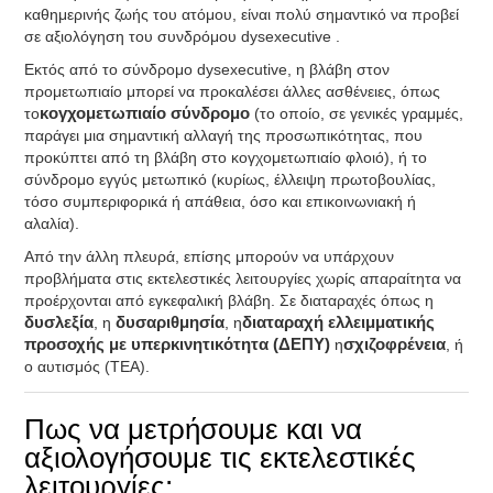
καθημερινής ζωής του ατόμου, είναι πολύ σημαντικό να προβεί
σε αξιολόγηση τoυ συνδρόμου dysexecutive .
Εκτός από το σύνδρομο dysexecutive, η βλάβη στον
προμετωπιαίο μπορεί να προκαλέσει άλλες ασθένειες, όπως
το
κογχομετωπιαίο σύνδρομο
(το οποίο, σε γενικές γραμμές,
παράγει μια σημαντική αλλαγή της προσωπικότητας, που
προκύπτει από τη βλάβη στο κογχομετωπιαίο φλοιό), ή το
σύνδρομο εγγύς μετωπικό (κυρίως, έλλειψη πρωτοβουλίας,
τόσο συμπεριφορικά ή απάθεια, όσο και επικοινωνιακή ή
αλαλία).
Από την άλλη πλευρά, επίσης μπορούν να υπάρχουν
προβλήματα στις εκτελεστικές λειτουργίες χωρίς απαραίτητα να
προέρχονται από εγκεφαλική βλάβη. Σε διαταραχές όπως η
δυσλεξία
, η
δυσαριθμησία
, η
διαταραχή ελλειμματικής
προσοχής με υπερκινητικότητα (ΔΕΠΥ)
η
σχιζοφρένεια
, ή
ο αυτισμός (TEA).
Πως να μετρήσουμε και να
αξιολογήσουμε τις εκτελεστικές
λειτουργίες;