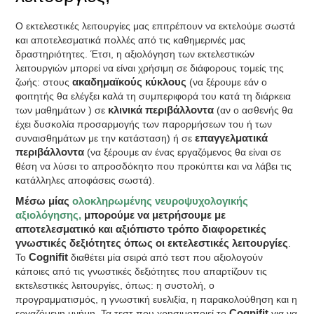
Ο εκτελεστικές λειτουργίες μας επιτρέπουν να εκτελούμε σωστά
και αποτελεσματικά πολλές από τις καθημερινές μας
δραστηριότητες. Έτσι, η αξιολόγηση των εκτελεστικών
λειτουργιών μπορεί να είναι χρήσιμη σε διάφορους τομείς της
ζωής: στους
ακαδημαϊκούς κύκλους
(να ξέρουμε εάν ο
φοιτητής θα ελέγξει καλά τη συμπεριφορά του κατά τη διάρκεια
των μαθημάτων ) σε
κλινικά περιβάλλοντα
(αν ο ασθενής θα
έχει δυσκολία προσαρμογής των παρορμήσεων του ή των
συναισθημάτων με την κατάσταση) ή σε
επαγγελματικά
περιβάλλοντα
(να ξέρουμε αν ένας εργαζόμενος θα είναι σε
θέση να λύσει το απροσδόκητο που προκύπτει και να λάβει τις
κατάλληλες αποφάσεις σωστά).
Μέσω μίας
ολοκληρωμένης νευροψυχολογικής
αξιολόγησης,
μπορούμε να μετρήσουμε με
αποτελεσματικό και αξιόπιστο τρόπο διαφορετικές
γνωστικές δεξιότητες όπως οι εκτελεστικές λειτουργίες
.
Το
Cognifit
διαθέτει μία σειρά από τεστ που αξιολογούν
κάποιες από τις γνωστικές δεξιότητες που απαρτίζουν τις
εκτελεστικές λειτουργίες, όπως: η συστολή, ο
προγραμματισμός, η γνωστική ευελιξία, η παρακολούθηση και η
εργαζόμενη μνήμη. Τα τεστ που χρησιμοποιεί το
Cognifit
για να