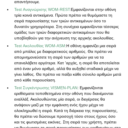
απαντήσουμε.
Test Αναγνώρισης WOM-REST
:Εμφανίζονται στην οθόνη
τρία κοινά αντικείμενα. Πρώτα πρέπει να θυμόμαστε τη
σειρά παρουσίασης των τριών αντικειμένων όσο το
δυνατόν γρηγορότερα. Στη συνέχεια εμφανίζονται τέσσερις
ομάδες των τριών διαφορετικών αντικειμένων που θα
υποβληθούν για την ανίχνευση της αρχικής ακολουθίας.
Test Ακολουθίας WOM-ASM
:Η οθόνη εμφανίζει μια σειρά
από μπάλες με διαφορετικούς αριθμούς. Θα πρέπει να
απομνημονεύσετε τη σειρά των αριθμών για να τα
επαναλάβετε αργότερα. Κατ 'αρχάς, η σειρά θα αποτελείται
από έναν μόνο αριθμό, αλλά θα αυξηθεί σταδιακά μέχρι να
γίνει λάθος. Θα πρέπει να παίξει κάθε σύνολο αριθμών μετά
από κάθε παρουσίαση.
Test Συγκέντρωσης VISMEN-PLAN
: Εμφανίζονται
ερεθίσματα τοποθετημένα στην οθόνη που διανέμονται
εναλλάξ. Ακολουθώντας μία σειρά, οι διεγέρσεις θα
ανάψουν μαζί με την εμφάνιση ενός ήχου μέχρι να
ολοκληρωθεί η σειρά. Κατά τη διάρκεια της παρουσίασης,
θα πρέπει να δώσουμε προσοχή τόσο στους ήχους όσο
και τις φωτισμένες εικόνες. Στη σειρά του χρήστη, πρέπει
να θυμόμαστε τη σειρά παρουσίασης των ερεθισμάτων στο