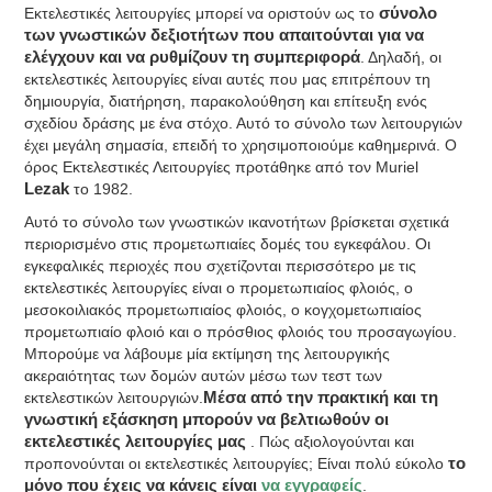
Εκτελεστικές λειτουργίες μπορεί να οριστούν ως το
σύνολο
των γνωστικών δεξιοτήτων που απαιτούνται για να
ελέγχουν και να ρυθμίζουν τη συμπεριφορά
. Δηλαδή, οι
εκτελεστικές λειτουργίες είναι αυτές που μας επιτρέπουν τη
δημιουργία, διατήρηση, παρακολούθηση και επίτευξη ενός
σχεδίου δράσης με ένα στόχο. Αυτό το σύνολο των λειτουργιών
έχει μεγάλη σημασία, επειδή το χρησιμοποιούμε καθημερινά. Ο
όρος Εκτελεστικές Λειτουργίες προτάθηκε από τον Muriel
Lezak
το 1982.
Αυτό το σύνολο των γνωστικών ικανοτήτων βρίσκεται σχετικά
περιορισμένο στις προμετωπιαίες δομές του εγκεφάλου. Οι
εγκεφαλικές περιοχές που σχετίζονται περισσότερο με τις
εκτελεστικές λειτουργίες είναι ο προμετωπιαίος φλοιός, ο
μεσοκοιλιακός προμετωπιαίος φλοιός, ο κογχομετωπιαίος
προμετωπιαίο φλοιό και ο πρόσθιος φλοιός του προσαγωγίου.
Μπορούμε να λάβουμε μία εκτίμηση της λειτουργικής
ακεραιότητας των δομών αυτών μέσω των τεστ των
εκτελεστικών λειτουργιών.
Μέσα από την πρακτική και τη
γνωστική εξάσκηση μπορούν να βελτιωθούν οι
εκτελεστικές λειτουργίες μας
. Πώς αξιολογούνται και
προπονούνται οι εκτελεστικές λειτουργίες; Είναι πολύ εύκολο
το
μόνο που έχεις να κάνεις είναι
να εγγραφείς
.