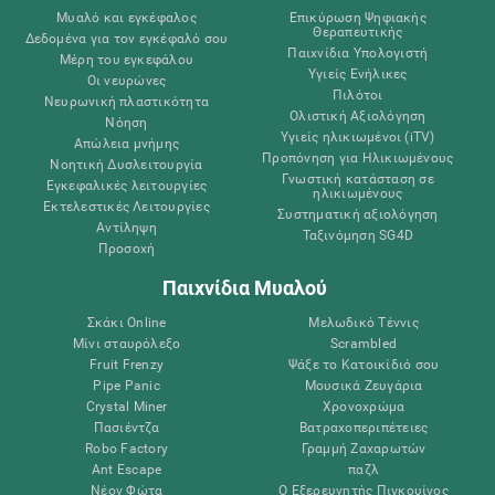
Μυαλό και εγκέφαλος
Επικύρωση Ψηφιακής
Θεραπευτικής
Δεδομένα για τον εγκέφαλό σου
Παιχνίδια Υπολογιστή
Μέρη του εγκεφάλου
Υγιείς Ενήλικες
Οι νευρώνες
Πιλότοι
Νευρωνική πλαστικότητα
Ολιστική Αξιολόγηση
Νόηση
Υγιείς ηλικιωμένοι (iTV)
Απώλεια μνήμης
Προπόνηση για Ηλικιωμένους
Νοητική Δυσλειτουργία
Γνωστική κατάσταση σε
Εγκεφαλικές λειτουργίες
ηλικιωμένους
Εκτελεστικές Λειτουργίες
Συστηματική αξιολόγηση
Αντίληψη
Ταξινόμηση SG4D
Προσοχή
Παιχνίδια Μυαλού
Σκάκι Online
Μελωδικό Τέννις
Μίνι σταυρόλεξο
Scrambled
Fruit Frenzy
Ψάξε το Κατοικίδιό σου
Pipe Panic
Μουσικά Ζευγάρια
Crystal Miner
Χρονοχρώμα
Πασιέντζα
Βατραχοπεριπέτειες
Robo Factory
Γραμμή Ζαχαρωτών
Ant Escape
παζλ
Νέον Φώτα
Ο Εξερευνητής Πιγκουίνος