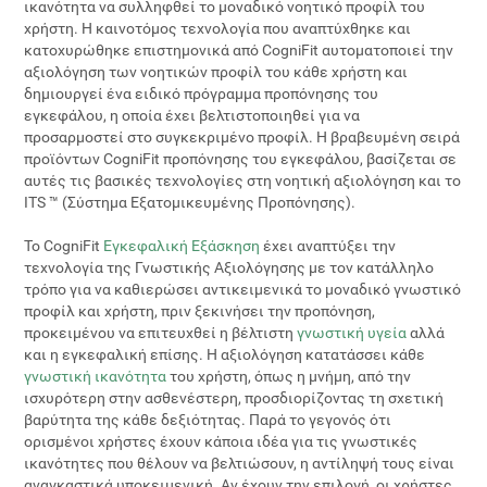
ικανότητα να συλληφθεί το μοναδικό νοητικό προφίλ του
χρήστη. Η καινοτόμος τεχνολογία που αναπτύχθηκε και
κατοχυρώθηκε επιστημονικά από CogniFit αυτοματοποιεί την
αξιολόγηση των νοητικών προφίλ του κάθε χρήστη και
δημιουργεί ένα ειδικό πρόγραμμα προπόνησης του
εγκεφάλου, η οποία έχει βελτιστοποιηθεί για να
προσαρμοστεί στο συγκεκριμένο προφίλ. Η βραβευμένη σειρά
προϊόντων CogniFit προπόνησης του εγκεφάλου, βασίζεται σε
αυτές τις βασικές τεχνολογίες στη νοητική αξιολόγηση και το
ITS ™ (Σύστημα Εξατομικευμένης Προπόνησης).
Το CogniFit
Εγκεφαλική Εξάσκηση
έχει αναπτύξει την
τεχνολογία της Γνωστικής Αξιολόγησης με τον κατάλληλο
τρόπο για να καθιερώσει αντικειμενικά το μοναδικό γνωστικό
προφίλ και χρήστη, πριν ξεκινήσει την προπόνηση,
προκειμένου να επιτευχθεί η βέλτιστη
γνωστική υγεία
αλλά
και η εγκεφαλική επίσης. Η αξιολόγηση κατατάσσει κάθε
γνωστική ικανότητα
του χρήστη, όπως η μνήμη, από την
ισχυρότερη στην ασθενέστερη, προσδιορίζοντας τη σχετική
βαρύτητα της κάθε δεξιότητας. Παρά το γεγονός ότι
ορισμένοι χρήστες έχουν κάποια ιδέα για τις γνωστικές
ικανότητες που θέλουν να βελτιώσουν, η αντίληψή τους είναι
αναγκαστικά υποκειμενική. Αν έχουν την επιλογή, οι χρήστες