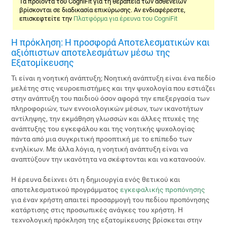
Τα προϊόντα του CogniFit για τη θεραπεία των ασθενειών
βρίσκονται σε διαδικασία επικύρωσης. Αν ενδιαφέρεστε,
επισκεφτείτε την
Πλατφόρμα για έρευνα του CogniFit
Η πρόκληση: Η προσφορά Αποτελεσματικών και
αξιόπιστων αποτελεσμάτων μέσω της
Εξατομίκευσης
Τι είναι η νοητική ανάπτυξη; Νοητική ανάπτυξη είναι ένα πεδίο
μελέτης στις νευροεπιστήμες και την ψυχολογία που εστιάζει
στην ανάπτυξη του παιδιού όσον αφορά την επεξεργασία των
πληροφοριών, των εννοιολογικών μέσων, των ικανοτήτων
αντίληψης, την εκμάθηση γλωσσών και άλλες πτυχές της
ανάπτυξης του εγκεφάλου και της νοητικής ψυχολογίας
πάντα από μια συγκριτική προοπτική με το επίπεδο των
ενηλίκων. Με άλλα λόγια, η νοητική ανάπτυξη είναι να
αναπτύξουν την ικανότητα να σκέφτονται και να κατανοούν.
Η έρευνα δείχνει ότι η δημιουργία ενός θετικού και
αποτελεσματικού προγράμματος
εγκεφαλικής προπόνησης
για έναν χρήστη απαιτεί προσαρμογή του πεδίου προπόνησης
κατάρτισης στις προσωπικές ανάγκες του χρήστη. Η
τεχνολογική πρόκληση της εξατομίκευσης βρίσκεται στην