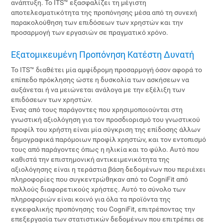
ανάπτυξη. Το ITS™ εξασφαλίζει τη μέγιστη
αποτελεσματικότητα της προπόνησης μέσα από τη συνεχή
παρακολούθηση των επιδόσεων των χρηστών και την
προσαρμογή των εργασιών σε πραγματικό χρόνο.
Εξατομικευμένη Προπόνηση Κατέστη Δυνατή
Το ITS™ διαθέτει μία αμφίδρομη προσαρμογή όσον αφορά το
επίπεδο πρόκλησης ώστε η δυσκολία των ασκήσεων να
αυξάνεται ή να μειώνεται ανάλογα με την εξέλιξη των
επιδόσεων των χρηστών.
Ένας από τους παράγοντες που χρησιμοποιούνται στη
γνωστική αξιολόγηση για τον προσδιορισμό του γνωστικού
προφίλ του χρήστη είναι μία σύγκριση της επίδοσης άλλων
δημογραφικά παρόμοιων προφίλ χρηστών, και τον εντοπισμό
τους από παράγοντες όπως η ηλικία και το φύλο. Αυτό που
καθιστά την επιστημονική αντικειμενικότητα της
αξιολόγησης είναι η τεράστια βάση δεδομένων που περιέχει
πληροφορίες που συγκεντρώθηκαν από το CogniFit από
πολλούς διαφορετικούς χρήστες. Αυτό το σύνολο των
πληροφοριών είναι κοινό για όλα τα προϊόντα της
εγκεφαλικής προπόνησης του CogniFit, επιτρέποντας την
επεξεργασία των στατιστικών δεδομένων που επιτρέπει σε