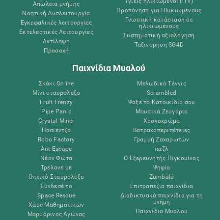
Υγιείς ηλικιωμένοι (iTV)
Απώλεια μνήμης
Προπόνηση για Ηλικιωμένους
Νοητική Δυσλειτουργία
Γνωστική κατάσταση σε
Εγκεφαλικές λειτουργίες
ηλικιωμένους
Εκτελεστικές Λειτουργίες
Συστηματική αξιολόγηση
Αντίληψη
Ταξινόμηση SG4D
Προσοχή
Παιχνίδια Μυαλού
Σκάκι Online
Μελωδικό Τέννις
Μίνι σταυρόλεξο
Scrambled
Fruit Frenzy
Ψάξε το Κατοικίδιό σου
Pipe Panic
Μουσικά Ζευγάρια
Crystal Miner
Χρονοχρώμα
Πασιέντζα
Βατραχοπεριπέτειες
Robo Factory
Γραμμή Ζαχαρωτών
Ant Escape
παζλ
Νέον Φώτα
Ο Εξερευνητής Πιγκουίνος
Τρέλανέ με
Ψηφία
Οπτικό Σταυρόλεξο
Zumbalú
Σύνδεσέ το
Επιτραπέζια παιχνίδια
Space Rescue
Διαδικτυακά παιχνίδια για τη
μνήμη
Χάος Μαθηματικών
Παιχνίδια Μυαλού
Μαρμάρινος Αγώνας