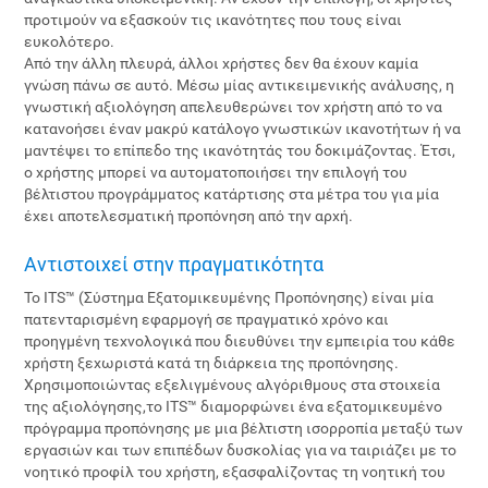
προτιμούν να εξασκούν τις ικανότητες που τους είναι
ευκολότερο.
Από την άλλη πλευρά, άλλοι χρήστες δεν θα έχουν καμία
γνώση πάνω σε αυτό. Μέσω μίας αντικειμενικής ανάλυσης, η
γνωστική αξιολόγηση απελευθερώνει τον χρήστη από το να
κατανοήσει έναν μακρύ κατάλογο γνωστικών ικανοτήτων ή να
μαντέψει το επίπεδο της ικανότητάς του δοκιμάζοντας. Έτσι,
ο χρήστης μπορεί να αυτοματοποιήσει την επιλογή του
βέλτιστου προγράμματος κατάρτισης στα μέτρα του για μία
έχει αποτελεσματική προπόνηση από την αρχή.
Αντιστοιχεί στην πραγματικότητα
Το ITS™ (Σύστημα Εξατομικευμένης Προπόνησης) είναι μία
πατενταρισμένη εφαρμογή σε πραγματικό χρόνο και
προηγμένη τεχνολογικά που διευθύνει την εμπειρία του κάθε
χρήστη ξεχωριστά κατά τη διάρκεια της προπόνησης.
Χρησιμοποιώντας εξελιγμένους αλγόριθμους στα στοιχεία
της αξιολόγησης,το ITS™ διαμορφώνει ένα εξατομικευμένο
πρόγραμμα προπόνησης με μια βέλτιστη ισορροπία μεταξύ των
εργασιών και των επιπέδων δυσκολίας για να ταιριάζει με το
νοητικό προφίλ του χρήστη, εξασφαλίζοντας τη νοητική του