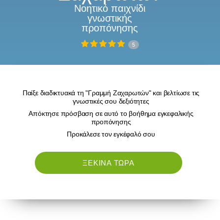
Νοητικό παιχνίδι
γνωστικής
προπόνησης
5
Παίξε διαδικτυακά τη "Γραμμή Ζαχαρωτών" και βελτίωσε τις
γνωστικές σου δεξιότητες
Απόκτησε πρόσβαση σε αυτό το βοήθημα εγκεφαλικής
προπόνησης
Προκάλεσε τον εγκέφαλό σου
ΞΕΚΊΝΑ ΤΏΡΑ