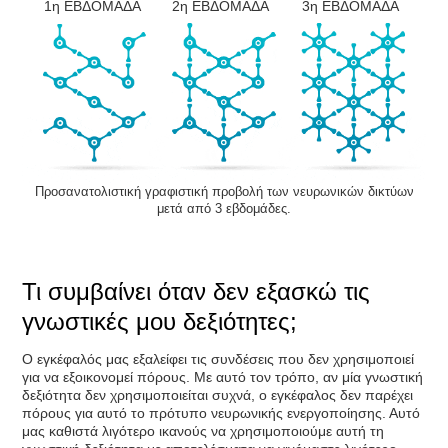
1η ΕΒΔΟΜΑΔΑ
2η ΕΒΔΟΜΑΔΑ
3η ΕΒΔΟΜΑΔΑ
Προσανατολιστική γραφιστική προβολή των νευρωνικών δικτύων
μετά από 3 εβδομάδες.
Τι συμβαίνει όταν δεν εξασκώ τις
γνωστικές μου δεξιότητες;
Ο εγκέφαλός μας εξαλείφει τις συνδέσεις που δεν χρησιμοποιεί
για να εξοικονομεί πόρους. Με αυτό τον τρόπο, αν μία γνωστική
δεξιότητα δεν χρησιμοποιείται συχνά, ο εγκέφαλος δεν παρέχει
πόρους για αυτό το πρότυπο νευρωνικής ενεργοποίησης. Αυτό
μας καθιστά λιγότερο ικανούς να χρησιμοποιούμε αυτή τη