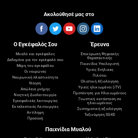
Ακολούθησέ μας στο
Ο Εγκέφαλός Σου
Έρευνα
Μυαλό και εγκέφαλος
Επικύρωση Ψηφιακής
Θεραπευτικής
Δεδομένα για τον εγκέφαλό σου
Παιχνίδια Υπολογιστή
Μέρη του εγκεφάλου
Υγιείς Ενήλικες
Οι νευρώνες
Πιλότοι
Νευρωνική πλαστικότητα
Ολιστική Αξιολόγηση
Νόηση
Υγιείς ηλικιωμένοι (iTV)
Απώλεια μνήμης
Προπόνηση για Ηλικιωμένους
Νοητική Δυσλειτουργία
Γνωστική κατάσταση σε
Εγκεφαλικές λειτουργίες
ηλικιωμένους
Εκτελεστικές Λειτουργίες
Συστηματική αξιολόγηση
Αντίληψη
Ταξινόμηση SG4D
Προσοχή
Παιχνίδια Μυαλού