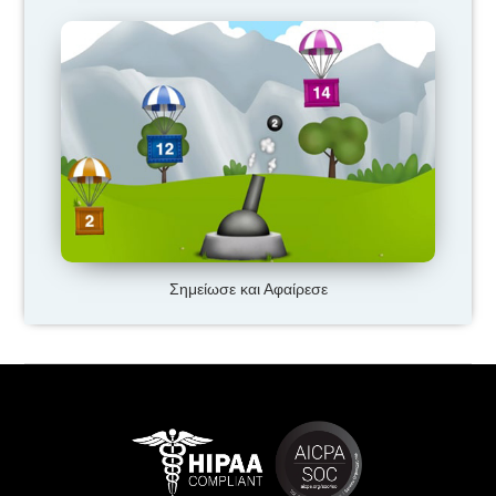
Σημείωσε και Αφαίρεσε