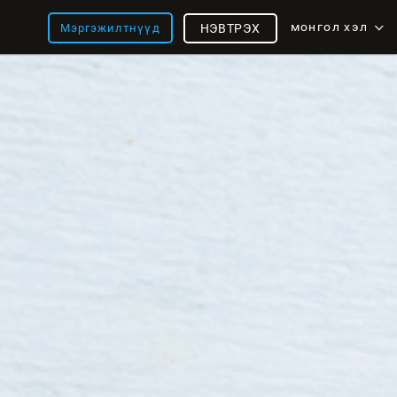
монгол хэл
Мэргэжилтнүүд
НЭВТРЭХ