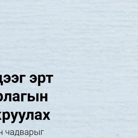
ээг эрт
рлагын
руулах
н чадварыг