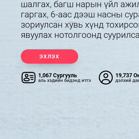
шалгах, багш нарын үйл ажи
гаргах, 6-аас дээш насны су
зориулсан хувь хүнд тохирсо
явуулах нотолгоонд суурилс
ЭХЛЭХ
1,067 Сургууль
19,737 О
аль хэдийн бидэнд итгэ
дэлхий да