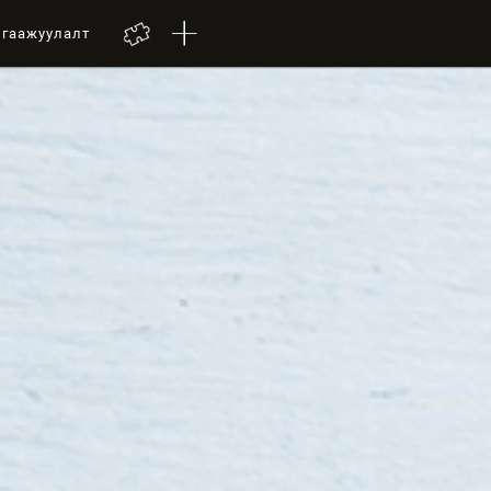
лгаажуулалт