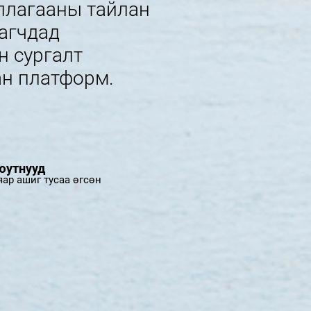
ллагааны тайлан
рагчдад
н сургалт
ан платформ.
юутнууд
яар ашиг тусаа өгсөн