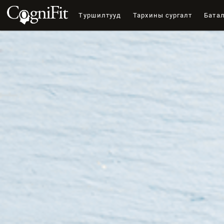
Туршилтууд
Тархины сургалт
Бата