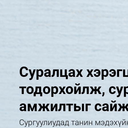
Суралцах хэрэгц
тодорхойлж, су
амжилтыг сайж
Сургуулиудад танин мэдэхүй