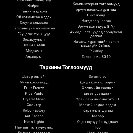
Компьютерын тоглоомууд
Нейрон
эрүүл насанд хүрэгчид
Танин мэдэхүй
Нисгэгчид
Ой санамжаа алдах
Нэгдмэл үнэлгээ
Оюуны хомсдол
Эрүүл ахмадууд (iTV)
Тархины үйл ажиллагаа
Ахмад настнуудад зориулсан
Гйүцэгэх функцүүд
дасгал
Зохицуулалт
Насанд хүрэгчдийн танин
ОЙ САНАМЖ
мэдэхүйн байдал
Мэдрэмж
Тайлбар
Анхаарал
Таксономи SG4D
Тархины Тоглоомууд
Шатар онлайн
Scrambled
Мини кроссворд
Дэгдээхэйг олоорой
Fruit Frenzy
Хөгжмийн хослол
Pipe Panic
Eнгөт уралдаан
Crystal Miner
Уран сайхны оньсого 3D
Солитер
Мэлхийн адал явдал
Robo Factory
Карамель шугам
Ant Escape
Таавар
Neon Lights
Оцон шувуу ба судлаач
Намайг галзууруулах
Тоо
Визуал кроссворд
Навч барих