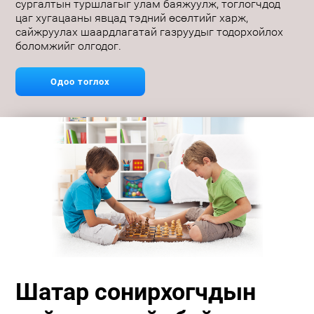
сургалтын туршлагыг улам баяжуулж, тоглогчдод
цаг хугацааны явцад тэдний өсөлтийг харж,
сайжруулах шаардлагатай газруудыг тодорхойлох
боломжийг олгодог.
Одоо тоглох
Шатар сонирхогчдын