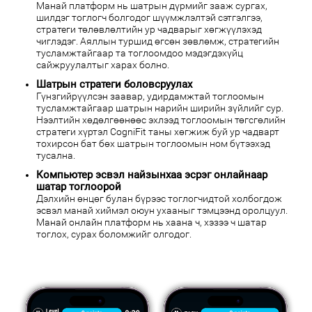
Манай платформ нь шатрын дүрмийг зааж сургах,
шилдэг тоглогч болгодог шүүмжлэлтэй сэтгэлгээ,
стратеги төлөвлөлтийн ур чадварыг хөгжүүлэхэд
чиглэдэг. Аяллын туршид өгсөн зөвлөмж, стратегийн
тусламжтайгаар та тоглоомдоо мэдэгдэхүйц
сайжруулалтыг харах болно.
Шатрын стратеги боловсруулах
Гүнзгийрүүлсэн заавар, удирдамжтай тоглоомын
тусламжтайгаар шатрын нарийн ширийн зүйлийг сур.
Нээлтийн хөдөлгөөнөөс эхлээд тоглоомын төгсгөлийн
стратеги хүртэл CogniFit таны хөгжиж буй ур чадварт
тохирсон бат бөх шатрын тоглоомын ном бүтээхэд
тусална.
Компьютер эсвэл найзынхаа эсрэг онлайнаар
шатар тоглоорой
Дэлхийн өнцөг булан бүрээс тоглогчидтой холбогдож
эсвэл манай хиймэл оюун ухааныг тэмцээнд оролцуул.
Манай онлайн платформ нь хаана ч, хэзээ ч шатар
тоглох, сурах боломжийг олгодог.