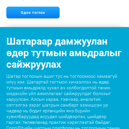
Одоо тоглох
Шатараар дамжуулан
өдөр тутмын амьдралыг
сайжруулах
Шатар тоглохын ашиг тус нь тоглоомоос хамаагүй
илүү юм. Шатартай тогтмол хичээллэх нь өдөр
тутмын амьдралд чухал ач холбогдолтой танин
мэдэхүйн үйл ажиллагааг сайжруулдаг болохыг
харуулсан. Алсын хараа, тэвчээр, аналитик
сэтгэлгээ зэрэг шатрын самбарт эзэмшсэн ур
чадвар нь бодит ертөнцийн янз бүрийн
хувилбаруудад асуудал шийдвэрлэх, шийдвэр
гаргах, төлөвлөхөд практик хэрэглээтэй байдаг.
CogniFit-ийн шатрын платформ нь тоглоомын танин