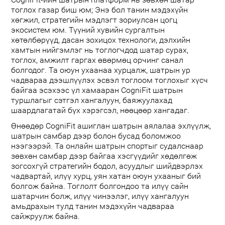
CogniFit-ийн шатрын платформ нь зөвхөн шатар
тоглох газар биш юм; Энэ бол танин мэдэхүйн
хөгжил, стратегийн мэдлэгт зориулсан цогц
экосистем юм. Түүний хувийн сургалтын
хөтөлбөрүүд, дасан зохицох технологи, дэлхийн
хамтын нийгэмлэг нь тоглогчдод шатар сурах,
тоглох, амжилт гаргах өвөрмөц орчинг санал
болгодог. Та оюун ухаанаа хурцалж, шатрын ур
чадвараа дээшлүүлэх эсвэл тоглоом тоглохыг хүсч
байгаа эсэхээс үл хамааран CogniFit шатрын
туршлагыг сэтгэл хангалуун, баяжуулахад
шаардлагатай бүх хэрэгсэл, нөөцөөр хангадаг.
Өнөөдөр CogniFit ашиглан шатрын аялалаа эхлүүлж,
шатрын самбар дээр болон бусад боломжоо
нээгээрэй. Та онлайн шатрын спортыг судалснаар
зөвхөн самбар дээр байгаа хэсгүүдийг хөдөлгөж
зогсохгүй стратегийн бодол, асуудлыг шийдвэрлэх
чадвартай, илүү хурц, уян хатан оюун ухааныг бий
болгож байна. Тоглолт болгондоо та илүү сайн
шатарчин болж, илүү чинээлэг, илүү хангалуун
амьдрахын тулд танин мэдэхүйн чадвараа
сайжруулж байна.