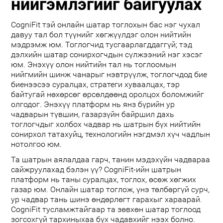
нийгэмлэгийг байгуулах
CogniFit тэй онлайн шатар тоглохын бас нэг чухал
давуу тал бол түүнийг хөгжүүлдэг олон нийтийн
мэдрэмж юм. Тоглогчид тусгаарлагддаггүй; тэд
дэлхийн шатар сонирхогчдын сүлжээний нэг хэсэг
юм. Энэхүү олон нийтийн тал нь тоглоомын
нийгмийн шинж чанарыг нэвтрүүлж, тоглогчдод бие
биенээсээ суралцах, стратеги хуваалцах, тэр
байтугай нөхөрсөг өрсөлдөөнд оролцох боломжийг
олгодог. Энэхүү платформ нь янз бүрийн ур
чадварын түвшин, газарзүйн байршил дахь
тоглогчдыг холбох чадвар нь шатрын бүх нийтийн
сонирхол татахуйц, технологийн нэгдмэл хүч чадлын
нотолгоо юм.
Та шатрын аялалдаа гарч, танин мэдэхүйн чадвараа
сайжруулахад бэлэн үү? CogniFit-ийн шатрын
платформ нь таны суралцах, тоглох, өсөж хөгжих
газар юм. Онлайн шатар тоглож, үнэ төлбөргүй сурч,
ур чадвар тань шинэ өндөрлөгт гарахыг хараарай.
CogniFit тусламжтайгаар та зөвхөн шатар тоглоод
зогсохгүй тархиныхаа бүх чадавхийг нээх болно.