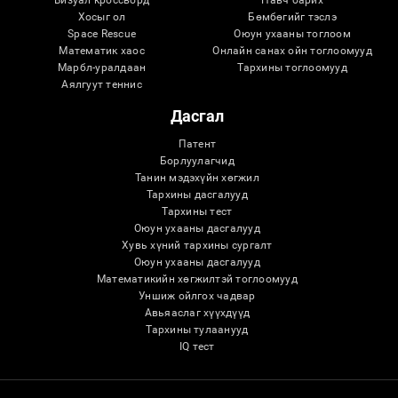
Хосыг ол
Бөмбөгийг тэслэ
Space Rescue
Оюун ухааны тоглоом
Математик хаос
Онлайн санах ойн тоглоомууд
Марбл-уралдаан
Тархины тоглоомууд
Аялгуут теннис
Дасгал
Патент
Борлуулагчид
Танин мэдэхүйн хөгжил
Тархины дасгалууд
Тархины тест
Оюун ухааны дасгалууд
Хувь хүний ​​тархины сургалт
Оюун ухааны дасгалууд
Математикийн хөгжилтэй тоглоомууд
Уншиж ойлгох чадвар
Авьяаслаг хүүхдүүд
Тархины тулаанууд
IQ тест