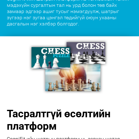
мэдэхүйн сургалтын тал нь урд болон төв байх
замаар эдгээр ашиг тусыг нэмэгдүүлж, шатрыг
зүгээр нэг зугаа цэнгэл төдийгүй оюун ухааны
дасгалын нэг хэлбэр болгодог.
Тасралтгүй өсөлтийн
платформ