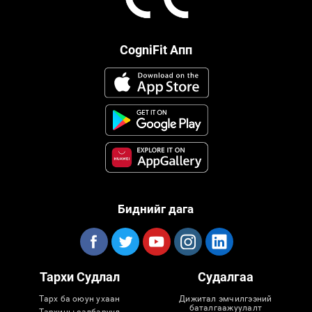
CogniFit Апп
Биднийг дага
Тархи Судлал
Судалгаа
Тарх ба оюун ухаан
Дижитал эмчилгээний
баталгаажуулалт
Тархины салбарууд