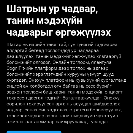
Шатрын ур чадвар,
танин мэдэхүйн
чадварыг өргөжүүлэх
Шатар нь нарийн төвөгтэй, гүн гүнзгий гэдгээрээ
алдартай бөгөөд тоглогчдод ур чадвараа
дээшлүүлэх, танин мэдэхүйг хөгжүүлэх хязгааргүй
боломжийг олгодог. Онлайн тоглоом, ялангуяа
CogniFit-ийн платформ дээр тоглох нь эдгээр
боломжийг хэрэглэгчдийн хурууны үзүүрт шууд
хүргэдэг. Энэхүү платформ нь хувь хүний сургалтанд
онцгой ач холбогдол өгч байгаа нь сесс бүрийг
зөвхөн тоглоом биш харин танин мэдэхүйн онцлогт
тохирсон дасгал гэдгийг баталгаажуулдаг. Энэхүү
өөрчлөн тохируулсан арга нь асуудал шийдвэрлэх
чадвар, санах ойг хадгалах, стратеги боловсруулах,
төлөвлөх чадвар зэрэг танин мэдэхүйн чухал үйл
ажиллагааг аажмаар сайжруулахад тусалдаг.