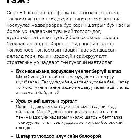
CogniFit шатрын платформ нь сонгодог стратеги
тоглоомыг танин мэдэхүйн шинэлэг сургалттай
хослуулах чадвараараа бус харин шатрыг бүх насны
болон ур чадварын түвшний тоглогчдод
хүртээмжтэй, ашиг тустай болгох амлалтаараа
бусдаас ялгардаг. Хэрэглэгчид онлайн шатар
тоглосноор тоглоомын тавцангаас хол давсан
аялалд гарч, танин мэдэхүйн сайжруулалт,
стратегийн ур чадварт гүн гүнзгий нэвтэрдэг.
Бүх насныханд зориулсан үнэ төлбөргүй шатар
Манай үнэгүй онлайн тоглоомуудаар шатар руу
шумбаарай. Та хүүхэд ч бай, насанд хүрсэн ч бай, шатар
тоглож, түүний танин мэдэхүйн давуу талыг ашиглахад
хэзээ ч эрт байдаггүй.
Хувь хүний шатрын сургалт
CogniFit д оюун ухаан бүхэн өвөрмөц гэдгийг бид
ойлгодог. Манай дасан зохицох технологи нь таны
танин мэдэхүйн чадварыг үнэлж, шатрын бэлтгэлээ
тохируулж, таныг зөв хурдаар хөгжүүлэх боломжийг
олгодог.
Шатар тоглохдоо илүү сайн болоорой