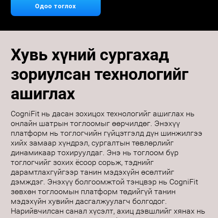
Одоо тоглох
Хувь хүний сургахад
зориулсан технологийг
ашиглах
CogniFit нь дасан зохицох технологийг ашиглах нь
онлайн шатрын тоглоомыг өөрчилдөг. Энэхүү
платформ нь тоглогчийн гүйцэтгэлд дүн шинжилгээ
хийх замаар хүндрэл, сургалтын төвлөрлийг
динамикаар тохируулдаг. Энэ нь тоглоом бүр
тоглогчийг зохих ёсоор сорьж, тэднийг
дарамтлахгүйгээр танин мэдэхүйн өсөлтийг
дэмждэг. Энэхүү болгоомжтой тэнцвэр нь CogniFit
зөвхөн тоглоомын платформ төдийгүй танин
мэдэхүйн хувийн дасгалжуулагч болгодог.
Нарийвчилсан санал хүсэлт, ахиц дэвшлийг хянах нь