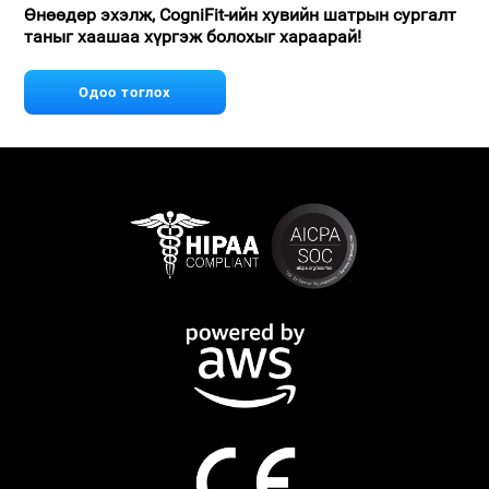
Өнөөдөр эхэлж, CogniFit-ийн хувийн шатрын сургалт
таныг хаашаа хүргэж болохыг хараарай!
Одоо тоглох