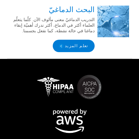
البحث الدماغيّ
التدريب الدماغيّ معنى مألوف الآن. كلّما يتعلّم
العلماء أكثر في الدماغ، أكثر ندرك أهميّة إبقاء
دماغنا في حالة نشطة، كما نفعل بجسمنا.
تعلم المزيد