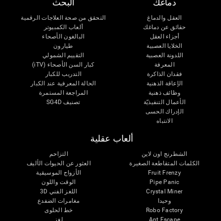
دماغك
البحث
العقل والدماغ
التحقق من صحة العلاجات الرقمية
حقائق عن دماغك
ألعاب الكمبيوتر
أجزاء العقل
البالغون الأصحاء
الخلايا العصبية
طيارون
اللدونة العصبية
التقييم الشمولي
المعرفة
كبار السن الأصحاء (iTV)
فقدان الذاكرة
التدريب للكبار
الإعاقة الذهنية
الحالة المعرفية عند الكبار
وظائف ذهنية
المراجعة المستمرة
الأعمال التنفيذيّة
تصنيف SG4D
الإدراك الحسى
الانتباه
ألعاب عقلية
الشطرنج اون لاين
التزاحم
الكلمات المتقاطعة الصغيرة
العثور عن الحيوات الأليف
Fruit Frenzy
الأزواج الموسيقية
Pipe Panic
الوقت واللون
Crystal Miner
اللغز الفني 3D
وحيدا
مغامرات الضفدع
Robo Factory
خط الحلوى
Ant Escape
لغز