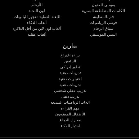
يقودني للجنون
الأرقام
الكلمات المتقاطعة البصرية
لون النحلة
قم بالمطابقة
اللعبة العقلية: تفجير البالونات
فوضى الرياضيات
ألعاب الذكاء
سباق الرخام
ألعاب اون لاين من آجل الذاكرة
التنس الموسيقي
ألعاب عقلية
تمارين
براءة اختراع
البائعين
تطور إدراكى
تدريبات ذهنية
اختبارات ذهنية
تدريبات ذهنية
تدريب عقلي شخصي
تدريب ذهنى
العاب الرياضيات الممتعة
فهم القراءة
الأطفال الموهوبون
معارك الدماغ
اختبار الذكاء