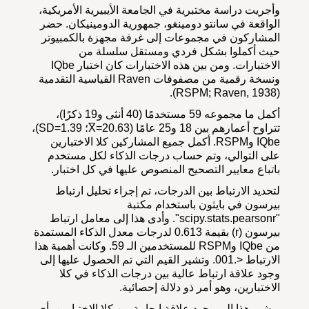
وأجريت دراسة مختبرية في الجامعة الأيبيرية الأمريكية،
الواقعة في سانتو دومينغو، جمهورية الدومينيكان. حضر
المشاركون في مجموعات إلى غرفة مجهزة بالكمبيوتر
حيث أكملوا بشكل فردي ومستقل سلسلة من
الاختبارات. ومن بين هذه الاختبارات كان اختبار IQbe
ونسخة رقمية من مصفوفات Raven القياسية التقدمية
(RSPM; Raven, 1938).
أكمل ما مجموعه 59 مستخدمًا (40 أنثى و19 ذكرًا)،
تتراوح أعمارهم بين 18 و25 عامًا (X̅=20.63؛ SD=1.39)،
IQbe وRSPM. أكمل جميع المشاركين كلا الاختبارين
على التوالي، وتم حساب درجات الذكاء لكل مستخدم
باتباع معايير التصحيح المنصوص عليها في كل اختبار.
لتحديد الارتباط بين الدرجات، تم إجراء تحليل ارتباط
بيرسون في بايثون باستخدام مكتبة
"scipy.stats.pearsonr". وأدى هذا إلى معامل ارتباط
بيرسون (r) بقيمة 0.613 لدرجات معدل الذكاء المستمدة
من IQbe وRSPM للمستخدمين الـ 59. وكانت أهمية هذا
الارتباط <.001. وتشير القيم التي تم الحصول عليها إلى
وجود علاقة ارتباط عالية بين درجات الذكاء في كلا
الاختبارين، وهو أمر ذو دلالة إحصائية.
ويشير هذا إلى وجود علاقة إيجابية بين كلا الاختبارين، أي