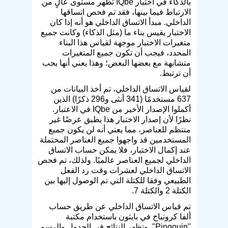
بالذكاء في اختبار IQbe تظهر مستوى عالٍ من
الارتباط فيما بينها، فقد تم فحص اتساقها
الداخلي. مبدأ الاتساق الداخلي هو أنه إذا كان
الاختبار يقيس بناء ما (مثل الذكاء) وكانت جميع
متغيرات الاختبار موجهة لقياس هذا البناء
المحدد، فيجب أن تكون جميع المتغيرات
متشابهة مع بعضها البعض؛ وهذا يعني أنها يجب
أن ترتبط.
لقياس الاتساق الداخلي، تم أخذ البيانات من
637 مستخدمًا (341 أنثى و296 ذكرًا) الذين
أكملوا الإصدار الأخير من IQbe في الاعتبار.
نظرًا لأن إصدار الاختبار هذا يطبق عرضًا غير
منتظم للعناصر، مما يعني أنه لن يكون جميع
المستخدمين قد واجهوا جميع العناصر المحتملة
عند إكمال الاختبار، فلا يمكن حساب الاتساق
الداخلي لجميع العناصر عالميًا. ولذلك، تم فحص
الاتساق الداخلي لعشرات وقت رد الفعل
الطبيعي وفقا للكتلة التي تم الوصول إليها بين
الكتلة 2 والكتلة 7.
تم قياس الاتساق الداخلي عن طريق حساب
ألفا كرونباخ في بايثون باستخدام مكتبة
"Pingouin". وتظهر النتائج في الجدول والرسم