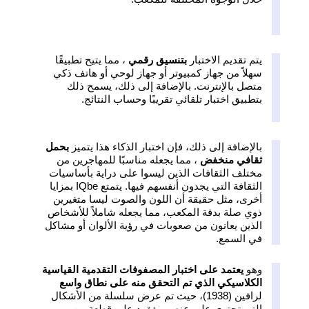
يتم تقديم الاختبار
بتنسيق رقمي
، مما يتيح تطبيقًا
سهلاً من جهاز كمبيوتر أو جهاز لوحي أو هاتف ذكي
متصل بالإنترنت. بالإضافة إلى ذلك، يسمح ذلك
بتطبيق اختبار تلقائي تقريبًا وحساب النتائج.
بالإضافة إلى ذلك، فإن اختبار الذكاء هذا يتميز
بحمل
ثقافي منخفض
، مما يجعله مناسبًا للمهاجرين من
مختلف الثقافات الذين ليسوا على دراية بأساسيات
الثقافة التي يجدون أنفسهم فيها. يتمتع IQbe بمزايا
أخرى، مثل حقيقة أن اللون والصوت ليسا متغيرين
ذوي صلة بدقة المكعب، مما يجعله شاملاً للأشخاص
الذين يعانون من صعوبات في رؤية الألوان أو مشاكل
في السمع.
وهو
يعتمد على اختبار المصفوفات التقدمية القياسية
الكلاسيكي الذي تم التحقق منه على نطاق واسع
لرافين (1938)، حيث تم عرض سلسلة من الأشكال
التي تحتوي على عنصر مفقود على قطعة من