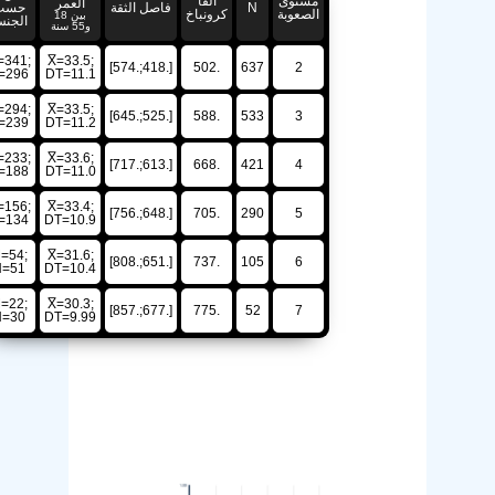
مستوى
ألفا
العمر
N
فاصل الثقة
حسب
الصعوبة
كرونباخ
بين 18
الجنس
و55 سنة
M=341;
X̅=33.5;
[.418;.574]
.502
637
2
H=296
DT=11.1
M=294;
X̅=33.5;
[.525;.645]
.588
533
3
H=239
DT=11.2
M=233;
X̅=33.6;
[.613;.717]
.668
421
4
H=188
DT=11.0
M=156;
X̅=33.4;
[.648;.756]
.705
290
5
H=134
DT=10.9
M=54;
X̅=31.6;
[.651;.808]
.737
105
6
H=51
DT=10.4
M=22;
X̅=30.3;
[.677;.857]
.775
52
7
H=30
DT=9.99