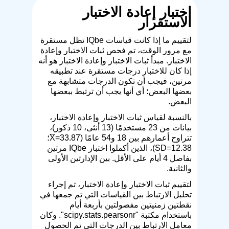
اختبار إعادة الاختبار
الاستقرار
لتقييم ما إذا كانت قياسات IQbe تظل مستقرة
مع مرور الوقت، تم فحص ثبات الاختبار وإعادة
الاختبار. مبدأ ثبات الاختبار وإعادة الاختبار هو أنه
إذا كان للاختبار درجات مستقرة عند تطبيقه
مرتين، فيجب أن تكون الدرجات متشابهة مع
بعضها البعض؛ أي أنها يجب أن ترتبط ببعضها
البعض.
بالنسبة لقياس ثبات الاختبار وإعادة الاختبار،
بيانات من 23 مستخدمًا (13 أنثى، 10 ذكور)،
تتراوح أعمارهم بين 18 و54 عامًا (X̅=33.87؛
SD=12.38)، الذين أكملوا اختبار IQbe مرتين
بفاصل 4 أيام على الأقل. بين الإدارتين الأولى
والثانية.
لتقييم ثبات الاختبار وإعادة الاختبار، تم إجراء
تحليل الارتباط بين القياسات التي تم جمعها في
نقطتين زمنيتين مفصولتين بأربعة أيام
باستخدام مكتبة "scipy.stats.pearsonr". وكان
معامل الارتباط بين الدرجات التي تم الحصول