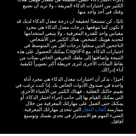
الكثير من اختبارات الذكاء المزيفة ، ولا تريد أن تضيع
وقتك في أخذ واحد منها.
ثانيًا ، كن مستعدًا لحقيقة أن درجة معدل الذكاء لديك قد
لا تكون كما تتوقعها. درجات معدل الذكاء هي مجرد
مقياس واحد للقدرة المعرفية ، ولا ينبغي استخدامها
لتحديد هويتك كشخص. هناك الكثير من الأشخاص
الناجحين الذين سجلوا درجات أقل من المتوسط في
اختبارات الذكاء. مع CogniFit يمكنك الحصول على هذه
النتيجة وإضافتها إلى ملفك التعريفي الخاص بمئات من
نقاط البيانات الأخرى لترى خريطة أكثر تصويراً لكيفية
أداء إدراكك.
أخيرًا ، تذكر أن اختبارات معدل الذكاء هي مجرد أداة
واحدة في صندوق الأدوات الخاص بك. إذا كنت ترغب في
تقييم حالتك العقلية ، فهناك الكثير من الأشياء الأخرى
التي يمكنك القيام بها إلى جانب إجراء اختبار الذكاء. أو
يمكنك حتى العمل على مهاراتك المعرفية من خلال
ممارسة
ألعاب العقل
التي تتحدى مهاراتك المعرفية.
الشيء المهم هو الاستمرار في تحدي نفسك وتوسيع
آفاقك.