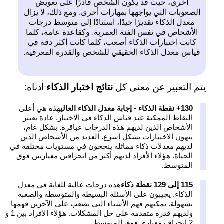
أخرى، حيث قد يكون الشخص قادرًا على تعويض
الصعوبات التي يواجهها بمهارات أخرى. ومع ذلك، لا يزال
معدل الذكاء تقديرًا جيدًا، استنادًا إلى متوسط درجات
الأشخاص في نفس الفئة العمرية. وكقاعدة عامة، كلما
كانت اختبارات الذكاء أصعب، كلما كانت أكثر دقة في
قياس معدل الذكاء الحقيقي للشخص والقدرة المعرفية.
يتم التعبير عن معنى كل
نتائج اختبار الذكاء
أدناه:
130+ نقطة الذكاء - إجابة معدل الذكاء العالي
هذه هي أعلى
النقاط الممكنة عند قياس الذكاء في الاختبار. عادة يعتبر
الأشخاص الذين لديهم هذه الدرجات عباقرة. بشكل عام،
ينهون الاختبارات بشكل أسرع. العديد من الأشخاص الذين
لديهم معدلات ذكاء مماثلة ينجحون في مستويات مختلفة في
الحياة. هؤلاء الأفراد لديهم أكثر من انحرافين معياريين فوق
المتوسط.
115 إلى 129 نقطة ذكاء
هذه درجات عالية للغاية في معدل
الذكاء. يجيبون على الأسئلة البسيطة والمتوسطة والصعبة
بسهولة. يمكنهم فهم الأشياء التي يصعب على الآخرين فهمها
ولديهم قدرة متقدمة على حل المشكلات. هؤلاء الأفراد بين 1 و
2 انحراف معياري فوق المتوسط.