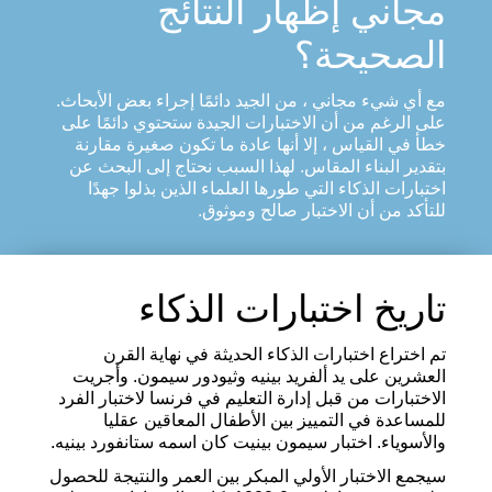
مجاني إظهار النتائج
الصحيحة؟
مع أي شيء مجاني ، من الجيد دائمًا إجراء بعض الأبحاث.
على الرغم من أن الاختبارات الجيدة ستحتوي دائمًا على
خطأ في القياس ، إلا أنها عادة ما تكون صغيرة مقارنة
بتقدير البناء المقاس. لهذا السبب نحتاج إلى البحث عن
اختبارات الذكاء التي طورها العلماء الذين بذلوا جهدًا
للتأكد من أن الاختبار صالح وموثوق.
تاريخ اختبارات الذكاء
تم اختراع اختبارات الذكاء الحديثة في نهاية القرن
العشرين على يد ألفريد بينيه وثيودور سيمون. وأجريت
الاختبارات من قبل إدارة التعليم في فرنسا لاختبار الفرد
للمساعدة في التمييز بين الأطفال المعاقين عقليا
والأسوياء. اختبار سيمون بينيت كان اسمه ستانفورد بينيه.
سيجمع الاختبار الأولي المبكر بين العمر والنتيجة للحصول