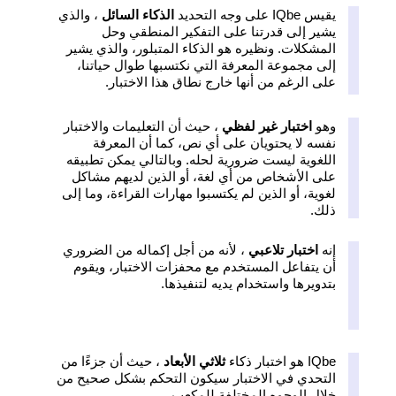
يقيس IQbe على وجه التحديد
الذكاء السائل
، والذي
يشير إلى قدرتنا على التفكير المنطقي وحل
المشكلات. ونظيره هو الذكاء المتبلور، والذي يشير
إلى مجموعة المعرفة التي نكتسبها طوال حياتنا،
على الرغم من أنها خارج نطاق هذا الاختبار.
وهو
اختبار غير لفظي
، حيث أن التعليمات والاختبار
نفسه لا يحتويان على أي نص، كما أن المعرفة
اللغوية ليست ضرورية لحله. وبالتالي يمكن تطبيقه
على الأشخاص من أي لغة، أو الذين لديهم مشاكل
لغوية، أو الذين لم يكتسبوا مهارات القراءة، وما إلى
ذلك.
إنه
اختبار تلاعبي
، لأنه من أجل إكماله من الضروري
أن يتفاعل المستخدم مع محفزات الاختبار، ويقوم
بتدويرها واستخدام يديه لتنفيذها.
IQbe هو اختبار ذكاء
ثلاثي الأبعاد
، حيث أن جزءًا من
التحدي في الاختبار سيكون التحكم بشكل صحيح من
خلال الوجوه المختلفة للمكعب.