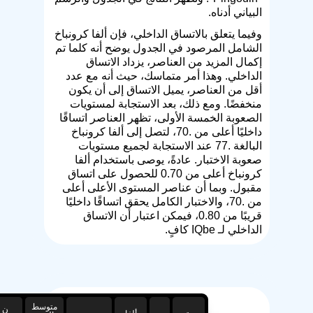
البياني أدناه.
وفيما يتعلق بالاتساق الداخلي، فإن ألفا كرونباخ
الشامل المرصود في الجدول يوضح أنه كلما تم
إكمال المزيد من العناصر، يزداد الاتساق
الداخلي. وهذا أمر متماسك، حيث أنه مع عدد
أقل من العناصر، يميل الاتساق إلى أن يكون
منخفضًا. ومع ذلك، بعد الاستجابة لمستويات
الصعوبة الخمسة الأولى، تظهر العناصر اتساقًا
داخليًا أعلى من .70، لتصل إلى ألفا كرونباخ
البالغة .77 عند الاستجابة لجميع مستويات
صعوبة الاختبار. عادةً، يوصى باستخدام ألفا
كرونباخ أعلى من 0.70 للحصول على اتساق
مقبول. وبما أن عناصر المستوى الأعلى أعلى
من .70، والاختبار الكامل يحقق اتساقًا داخليًا
قريبًا من 0.80، فيمكن اعتبار أن الاتساق
الداخلي لـ IQbe كافٍ.
متوسط
ن