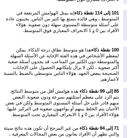
101 إلى 114 نقطة ذكاء
إنه يمثل الهوامش المرتفعة في
المتوسط ، وهي فائدة يتمتع بها كثير من الناس. يجيبون عادة
على أسئلة متوسطة المستوى سهلة دون صعوبة. هؤلاء
الأفراد بين 0 و 1 الانحراف المعياري فوق المتوسط.
100 نقطة ذكاء
هذا هو متوسط نطاق درجة الذكاء. يمكن
لمعظم الأشخاص في هذه الفئة الإجابة عن الأسئلة السهلة
والمتوسطة دون الكثير من المتاعب. قد يجدون أسئلة صعبة
أكثر صعوبة ، لكن لا يزال بإمكانهم الحصول على الإجابات
الصحيحة ببعض الجهد. هؤلاء الناس متوسطي بالضبط بالنسبة
لأعمارهم.
85 إلى 99 نقطة ذكاء
هذه هوامش أقل من متوسط النتائج.
يتم الرد على معظم أسئلتهم بسرعة ودون صعوبة. البعض
منهم قادر على حل أسئلة المستوى المتوسط ولكن في بعض
الأحيان يتم الخلط بينهم أو يواجهون صعوبة في التركيز عليها.
هؤلاء الأفراد بين 0 و 1 الانحراف المعياري تحت المتوسط.
71 إلى 84 نقطة ذكاء
من غير المرجح أن تكون هذه نتائج سيئة
والتي تظهر أن الأفراد يعانون من بعض المجالات المعرفية ،