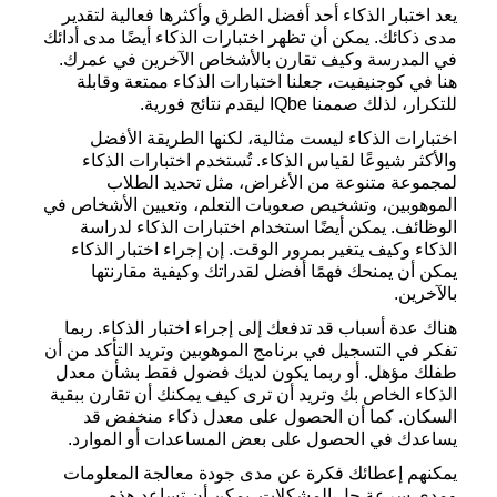
يعد اختبار الذكاء أحد أفضل الطرق وأكثرها فعالية لتقدير
مدى ذكائك. يمكن أن تظهر اختبارات الذكاء أيضًا مدى أدائك
في المدرسة وكيف تقارن بالأشخاص الآخرين في عمرك.
هنا في كوجنيفيت، جعلنا اختبارات الذكاء ممتعة وقابلة
للتكرار، لذلك صممنا IQbe ليقدم نتائج فورية.
اختبارات الذكاء ليست مثالية، لكنها الطريقة الأفضل
والأكثر شيوعًا لقياس الذكاء. تُستخدم اختبارات الذكاء
لمجموعة متنوعة من الأغراض، مثل تحديد الطلاب
الموهوبين، وتشخيص صعوبات التعلم، وتعيين الأشخاص في
الوظائف. يمكن أيضًا استخدام اختبارات الذكاء لدراسة
الذكاء وكيف يتغير بمرور الوقت. إن إجراء اختبار الذكاء
يمكن أن يمنحك فهمًا أفضل لقدراتك وكيفية مقارنتها
بالآخرين.
هناك عدة أسباب قد تدفعك إلى إجراء اختبار الذكاء. ربما
تفكر في التسجيل في برنامج الموهوبين وتريد التأكد من أن
طفلك مؤهل. أو ربما يكون لديك فضول فقط بشأن معدل
الذكاء الخاص بك وتريد أن ترى كيف يمكنك أن تقارن ببقية
السكان. كما أن الحصول على معدل ذكاء منخفض قد
يساعدك في الحصول على بعض المساعدات أو الموارد.
يمكنهم إعطائك فكرة عن مدى جودة معالجة المعلومات
ومدى سرعة حل المشكلات. يمكن أن تساعد هذه