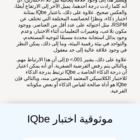
أنه كلما زادت درجة أحدهما، يميل الآخر إلى الارتفاع أيضًا،
والعكس صحيح. علاوة على ذلك، باعتبار IQbe بمثابة
اختبار ذكاء، ونظرًا لخصائصه المختلفة التي تختلف عن
RSPM، مثل احتوائه على عدد أقل من العناصر، ووجود
مكون تلاعب، وتغييرات التعليمات أثناء الاختبار، وعدم
وجود بدائل استجابة محددة مسبقًا لتوجيه المستخدم،
والتواجد في بيئة رقمية البيئة، وما إلى ذلك، يمكن النظر
في وجود علاقة عالية إلى حد معقول.
علاوة على ذلك، يشير p <.001 إلى أن هذا الارتباط مهم.
وبالتالي يتم رفض الفرضية الصفرية. أي أنه يمكن اعتبار
أن درجة الذكاء الخاصة بـ IQbe ترتبط بدرجة الذكاء
للاختبار الكلاسيكي المعتمد المستوحى منه، وبالتالي فإن
IQbe هو أداة صالحة لقياس الذكاء أو بعض مكوناته
الفرعية.
موثوقية اختبار IQbe