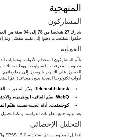
المنهجية
المشاركون
شارك
27 شخصا من 78 إلى 94 سنة من العمر
حقّقوا المقتضيات ذهبوا إلى تقييم مفصّل وتمّ ا
العملية
الحصول على التقرير بالوصول إلى معلوماتهم. 
أدوات تكنولوجيا الصحة بدون مساعدة. تمّ استخدا
Telehealth kiosk
، يقيّم المتغيرات
الف
WebQ
، يقيّم
العافية الوظيفية، والاجت
كوجنيفيت
، أداة عصبية-نفسية
يقيّم الم
بعد نهاية جمع معلومات الدراسة، يمكننا تحميل نت
التحليل الإحصائي
لتحلي