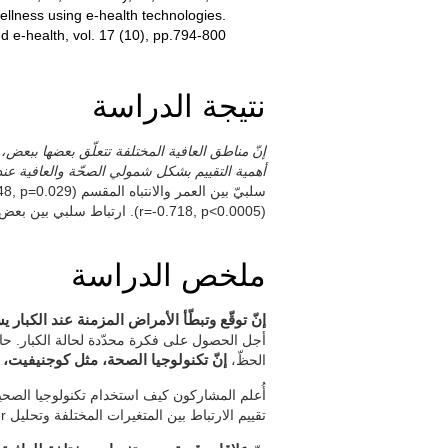
wellness using e-health technologies.
 e-health, vol. 17 (10), pp.794-800.
نتيجة الدراسة
إنّ مناطق العافية المختلفة تتعلّق بعضها ببعض
أهمية التقييم بشكل شمولي الصحّة والعافية عند ا
(r=-0.718, p<0.0005). ارتباط سلبي بين بعض أمراض مزمنة والتخطيط (r=-0,52, p=0,016).
ملخص الدراسة
إنّ توقّع وتبطّأ الأمراض المزمنة عند الكبار
أجل الحصول على فكرة محدّدة لحالة الكبار. حال
الحظّ،
إنّ تكنولوجيا الصحة، مثل كوجنيفيت، أ
أُعلم المشاركون كيف استخدام تكنولوجيا الصحية 
تقييم الارتباط بين المتغيرات المختلفة وتحليل Clúster الهرمي لمعرفة إثبات النموذج.