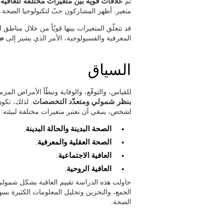
تمّ
علاقات قوية بين متغيرات مختلفة للعافية، 
متغير. أظهر المشاركون حبّ لتكنولوجيا الصحة.
قد تتعلّق المتغيرات بينها قويّاً من خلال مناطق
المعرفية والفسيولوجية، الأمر الذي يشير إلى
ضر
السياق
للقياس، والتوقّع، والوقاية وتبطّأ الأمراض ال
بنظر شمولي ومتعدّد التخصصات
. لذلك، تكون
لشخص، ينبغي أن نعتبر متغيرات مختلفة لبيئته:
الصحة البدينة والحالة البدينة
.
الصحة العقلية والمعرفية
.
العافية الاجتماعية
.
العافية الروحية
.
حاولت هذه الدراسة تقييم العافية بشكل شمولي ل
الجمع، والتخزين وتحليل المعلومات الكثيرة بسهول
الصحة.