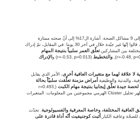
بالإجمال، أشار المشاركون إلى أنّ لديهم من 0 إلى 9 مشاكل الصحة. أشارة ال17% إلى أنّ صحته ممتازة
وال67% إلى أنّها ممتازة جدّاً. أمّا الصحة البدنية، قالوا إنّها غير جيّدة خلال في آخر 30 يوما. في المقابل، تمّ إدراك
ة مختلفة بين المشاركين.
تعلّق العمر سلبياً بنتيجة المهام
والتخطيط
(r=-0,53, p=0.013) و
الإدراك
ة لا علاقة لهما مع متغيرات العافية أخرى
، الأمر الذي يقابل
ة، والبدنية والوظيفية
أمراض مزمنة تعلّقت سلبيّاً بحالة
صة جيدة تعلّق إيجابيا بنتيجة مهام الكبت
(r=0.493,
(r=0.47, p=0.037). أظهر تحليل Clúster الهرمي مجموعتين من المعلومات: المتغيرات
ق العافية المختلفة، وخاصة المعرفية والفسيولوجية
. تحدّث
لصحّة وعافية الكبار.
أثبت كوجنيفيت أنّه أداة قادرة على