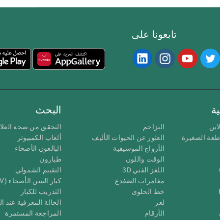
تابعونا على
ة
البحث
اين
التزاحم
التحقق من صحة العلا
اطعة الصغيرة
العثور عن الحيوات الأليف
ألعاب الكمبيوتر
الأزواج الموسيقية
البالغون الأصحاء
الوقت واللون
طيارون
اللغز الفني 3D
التقييم الشمولي
مغامرات الضفدع
كبار السن الأصحاء (iTV)
خط الحلوى
التدريب للكبار
لغز
الحالة المعرفية عند ال
الأرقام
المراجعة المستمرة