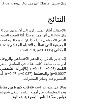
وتمّ تحليل Clúster الهرمي بD لHoeffding.
النتائج
الدعم الاجتماعي جيّداً جدّاً. إنّ أهمية الروحاني
المعرفية التي تتطلّب الانتباه المقسّم
(r=-0.48, p=0.029),
المكاني
(r=-0.718, p<0.0005).
إنّه جدير بالذكر أنّ
الدعم الاجتماعي والروحاني
لدراسات سابقة. كانت هناك في المناطق المعرفي
الكبت
(r=0.46, p=0.03). إنّ
الإدراك الشخصي لح
p=0.0027)
والتخطيط
الفسيولوجية وسائر المتغيرات.
هناك في هذه الدراسة
علاقات كبيرة بين مناط
هذه المعلومات عن أهمية التقييم بشكل شمولية ل
فياس صحّة الناس المعرفية بفعالية
.