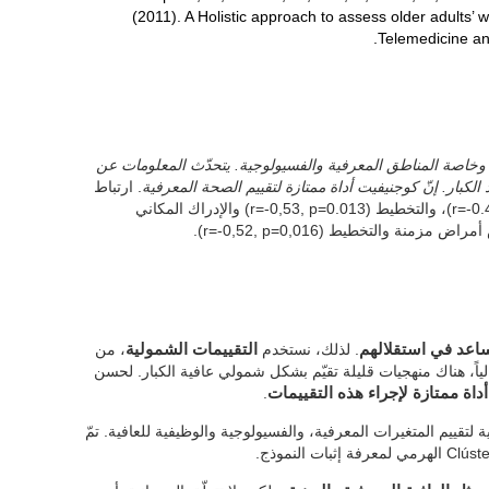
(2011). A Holistic approach to assess older adults’ 
Telemedicine and
، وخاصة المناطق المعرفية والفسيولوجية. يتحدّث المعلومات عن
لكبار. إنّ كوجنيفيت أداة ممتازة لتقييم الصحة المعرفية
. ارتباط
سلبيّ بين العمر والانتباه المقسم (r=-0.48, p=0.029)، والتخطيط (r=-0,53, p=0.013) والإدراك المكاني
 يساعد في استقلالهم
. لذلك، نستخدم
التقييمات الشمولية
، من
ياً، هناك منهجيات قليلة تقيّم بشكل شمولي عافية الكبار. لحسن
داة ممتازة لإجراء هذه التقييمات
.
لتقييم المتغيرات المعرفية، والفسيولوجية والوظيفية للعافية. تمّ