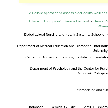
.
A Holistic approach to assess older adults’ wellness
Hilaire J. Thompson
1,
George Demiris
1,2,
Tessa R
Wilam
1. Biobehavioral Nursing and Health Systems, School of 
2. Department of Medical Education and Biomedical Informatic
University
3. Center for Biomedical Statistics, Institute for Transla
4. Department of Psychology and the Center for Psy
Academic College of 
Thompson, H., Demiris, G., Rue, T., Shatil, E., Wilam