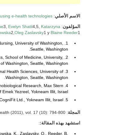
الاسم الأصلي
:
 using e-health technologies
المؤلفون
:
Katarzyna
4,5,
Evelyn Shatil
3,
ue
owska
2,
Oleg Zaslavsky
1 y
Blaine Reeder
1.
Nursing, University of Washington,
Seattle, Washington.
s, School of Medicine, University,
 of Washington, Seattle, Washington.
tional Health Sciences, University of
Washington, Seattle, Washington.
chobiological Research, Max Stern
Emek Yezreel, Yokneam Illit, Israel.
5. CogniFit Ltd., Yokneam Illit, Israel.
المجلة
: Telemedicine and e-health (2011), vol. 17 (10): 794-800.
استشهد بهذه المقالة:
:
owska, K., Zaslavsky, O., Reeder, B.