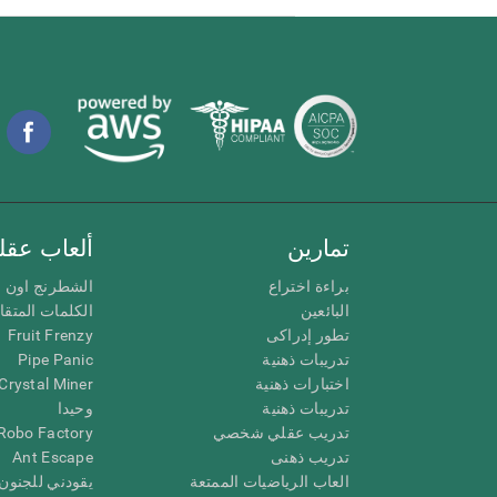
تمارين
ألعاب عقلي
براءة اختراع
الشطرنج اون ل
البائعين
الكلمات المتق
تطور إدراكى
Fruit Frenzy
تدريبات ذهنية
Pipe Panic
اختبارات ذهنية
Crystal Miner
تدريبات ذهنية
وحيدا
تدريب عقلي شخصي
Robo Factory
تدريب ذهنى
Ant Escape
العاب الرياضيات الممتعة
يقودني للجنون