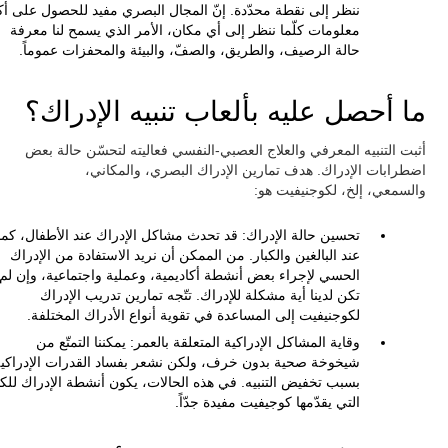
ننظر إلى نقطة محدّدة. إنّ المجال البصري مفيد للحصول على أك
معلومات كلّما ننظر إلى أي مكان، الأمر الذي يسمح لنا معرفة
حالة الرصيف، والطريق، والصفّ، والبيئة والمحفزات عموماً.
ما أحصل عليه بألعاب تنبيه الإدراك؟
أثبت التنبيه المعرفي والعلاج العصبي-النفسي فعاليته لتحسّن حالة بعض
اضطرابات الإدراك. هدف تمارين الإدراك البصري، والمكاني،
والسمعي، إلخ، لكوجنيفيت هو:
تحسين حالة الإدراك: قد تحدث مشاكل الإدراك عند الأطفال، كما
عند البالغين والكبار. من الممكن أن نريد الاستفادة من الإدراك
الحسي لإجراء بعض أنشطة أكاديمية، وعملية واجتماعية، وإن لم
تكن لدينا أية مشكلة للإدراك. تتّجه تمارين تدريب الإدراك
لكوجنيفيت إلى المساعدة في تقوية أنواع الأدراك المختلفة.
وقاية المشاكل الإدراكية المتعلقة بالعمر: يمكننا التمتّع من
شيخوخة صحية بدون خرف، ولكن نشعر بفساد القدرات الإدراكي
بسبب تخفيض التنبيه. في هذه الحالات، يكون أنشطة الإدراك للكب
التي يقدّمها كوجيفيت مفيدة جدّاً.