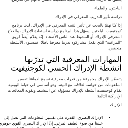
الباحثون والعلماء
دراسة تأثير التدريب المعرفي في الإدراك
إذا كنّا نهتمّ بالبحث عن تأثير التنبيه المعرفي في الإدراك، لدينا برنامج
كوجنيفيت للباحثين. يسهّل هذا البرنامج دراسة استعادة الإدراك، والعلاج
المعرفي للإدراك أو التنشيط عند الناس الأصحاء. إنّه يقدّم أيضاً فريق
"المراقبة" الذي يفعل مشاركوه تدريبا معرفيا باطلا، فمستوى الأنشطة
منخفض.
المهارات المعرفية التي تدرّبها
أنشطة الإدراك الحسي لكوجنيفيت
يتضمّن الإدراك مجموعة من قدرات معرفية تسمح لدماغنا تفسير
الملعومات من حواسنا لعلاقتنا مع البيئة، وهو أساسي في حياتنا اليومية.
يقدّم كوجنيفيت أنشطة للإدراك مسؤولة عن التنشيط وتقوية المعالجات
الإدراكية التالية:
الإدراك
الإدراك البصري: القدرة على تفسير المعلومات التي تصل إلى
عينينا من ضوء الطيف المرئي. إنّ الإدراك البصري القوي جوهري