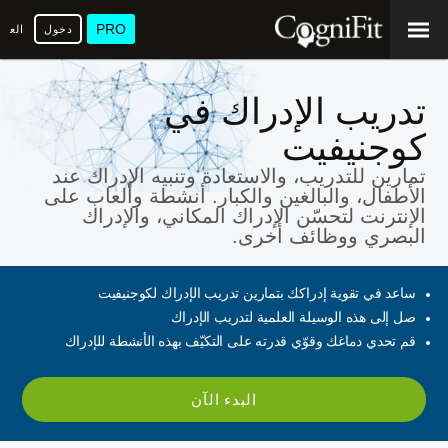
PRO
دخول
العرب
تدريب الإدراك في
كوجنيفيت
تمارين للتدريب، والاستعادة وتنبيه الإدراك عند
الأطفال، والبالغين والكبار. أنشطة وألعاب على
الإنترنت لتحسّن الإدراك المكاني، والإدراك
البصري ووظائف أخرى.
ساعد في تقوية إدراكك بتمارين تدريب الإدراك لكوجنيفيت
صل إلى هذه الوسيلة العلمية لتدريب الإدراك
قم تحدي دماغك وقوّي قدرته على التكيّف بهذه الأنشطة للإدراك
البدء الآن