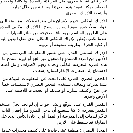
لإجراء أي نشاط بصري، مثل القراءة، والقيادة، والكتابة وتحضير
الطعام. يمكننا تقوية هذه القدرة المعرفية من خلال تمارين
وأنشطة للإدراك البصري.
الإدراك المكاني: قدرة الإنسان على معرفة علاقته مع البيئة التي
حولنا. مثلاً، عندما نقود السيارة، يسمح لنا الإدراك المكاني القيادة
على الطريق المناسب وبمسافة صحيحة من سائر السيارات.
عندما نكتب، يُعلن الإدراك المكاني المكان الذي ننقل اليدين إليه،
أو كتابة الحرف بطريقة صحيحة أو ترتيبه.
الإدراك السمعي: القدرة على تفسير المعلومات التي تصل إلى
الأذنين من التردد المسموع المنقول عبر الجو أو غيره. تسمح لنا
هذه القدرة المعرفية التكلّم، وتحديد وفهم الأصوات، واتباع أغنية أ
الاستماع إلى صفارات الإنذار لسيارة إسعاف.
الفحص البصري: القدرة على البحث عن المعلومات المهمّة من
بيئتنا بسرعة وفعالية. نستخدم الفحص البصري لاستكشاف خطأ
في نصّ، وكشف سيارتنا أو صديقنا أو العدسات اللاصقة على
الأرض وغيره.
التقدير: القدرة على التوقّع وإنشاء جواب إن لم نجد الحلّ. نستخد
التقدير لمعرفة إذا كنا نستطيع أن ندخل المترو قبل إقفال الباب، 
نتأخّر للذهاب إلى المدرسة أو العمل أو إذا كان الكأس الذي على
الطاولة قد يسقط على الأرض.
المجال البصري: منطقة عيني قادرة على كشف محفزات عندما