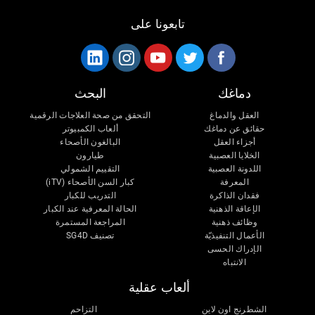
تابعونا على
دماغك
البحث
العقل والدماغ
التحقق من صحة العلاجات الرقمية
حقائق عن دماغك
ألعاب الكمبيوتر
أجزاء العقل
البالغون الأصحاء
الخلايا العصبية
طيارون
اللدونة العصبية
التقييم الشمولي
المعرفة
كبار السن الأصحاء (iTV)
فقدان الذاكرة
التدريب للكبار
الإعاقة الذهنية
الحالة المعرفية عند الكبار
وظائف ذهنية
المراجعة المستمرة
الأعمال التنفيذيّة
تصنيف SG4D
الإدراك الحسى
الانتباه
ألعاب عقلية
الشطرنج اون لاين
التزاحم