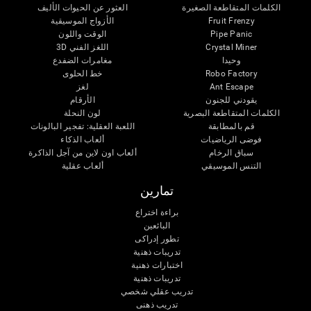
الكلمات المتقاطعة الصغيرة
العثور عن الحيوات الأليف
Fruit Frenzy
الأزواج الموسيقية
Pipe Panic
الوقت واللون
Crystal Miner
اللغز الفني 3D
وحيدا
مغامرات الضفدع
Robo Factory
خط الحلوى
Ant Escape
لغز
يقودني للجنون
الأرقام
الكلمات المتقاطعة البصرية
لون النحلة
قم بالمطابقة
اللعبة العقلية: تفجير البالونات
فوضى الرياضيات
ألعاب الذكاء
سباق الرخام
ألعاب اون لاين من آجل الذاكرة
التنس الموسيقي
ألعاب عقلية
تمارين
براءة اختراع
البائعين
تطور إدراكى
تدريبات ذهنية
اختبارات ذهنية
تدريبات ذهنية
تدريب عقلي شخصي
تدريب ذهنى