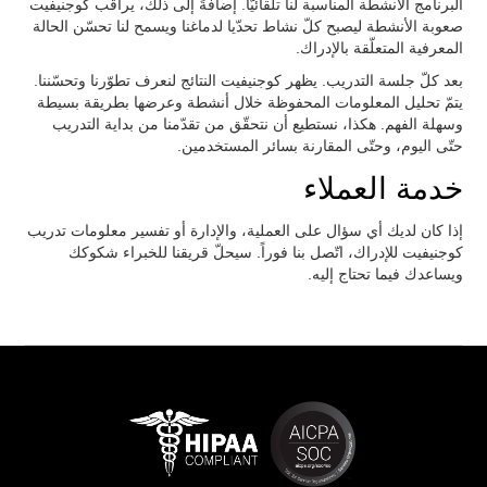
البرنامج الأنشطة المناسبة لنا تلقائيّاً. إضافةً إلى ذلك، يراقب كوجنيفيت
صعوبة الأنشطة ليصبح كلّ نشاط تحدّيا لدماغنا ويسمح لنا تحسّن الحالة
المعرفية المتعلّقة بالإدراك.
بعد كلّ جلسة التدريب. يظهر كوجنيفيت النتائج لنعرف تطوّرنا وتحسّننا.
يتمّ تحليل المعلومات المحفوظة خلال أنشطة وعرضها بطريقة بسيطة
وسهلة الفهم. هكذا، نستطيع أن نتحقّق من تقدّمنا من بداية التدريب
حتّى اليوم، وحتّى المقارنة بسائر المستخدمين.
خدمة العملاء
إذا كان لديك أي سؤال على العملية، والإدارة أو تفسير معلومات تدريب
كوجنيفيت للإدراك، اتّصل بنا فوراً. سيحلّ قريقنا للخبراء شكوكك
ويساعدك فيما تحتاج إليه.