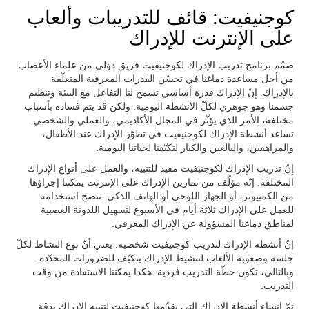
كوجنيفيت: قائف للتدريبات وألعاب
على الإنترنت للإدراك
صمّم برنامج تدريب الإدراك لكوجنيفيت فريق دؤلي من علماء الأعصاب
من أجل مساعدة دماغنا في تحسّن القدرات المعرفية المتعلّقة
بالإدراك. إنّ الإدراك قدرة أساسي تسمح لنا التفاعل مع البيئة وتنظيم
جسمنا وهو جوهري لكلّ الأنشطة اليومية. ولكن قد يتم فساده بأسباب
مختلفة، الأمر الذي يؤثّر في المجال الأكاديمي، والعملي والشخصي.
تساعد أنشطة الإدراك لكوجنيفيت في تطوّر الإدراك عند الأطفال،
والمراهقين، والبالغين والكبار لتكيّفنا لحياتنا اليومية.
إنّ تدريب الإدراك لكوجنيفيت مفيد للتنبيه، والعمل على أنواع الإدراك
المختلفة. إنّه مؤلّف من تمارين الإدراك على الإنترنت يمكننا إجراؤها
من الكمبيوتر، أو الجهاز اللوحي أو الهاتف الذكي. ننصح استخدامه
للعمل على الإدراك ثلاثة أيام في الأسبوع لتسهيل اللدونة العصبية
لمناطق دماغنا المسؤولة عن الإدراك المعرفي.
إنّ أنشطة الإدراك لتدريب كوجنيفيت شخصية. يعني أنّ نوع النشاط لكلّ
جلسة وصعوبة الألعاب لتنشيط الإدراك يتكيّف للضرورات المحدّدة.
وبالتالي، تكون خطّة التدريب فردية. هكذا يمكننا الاستفادة من وقت
التدريب.
تمّ إنشاء أنشطة الإدراك التي يقدّمها كوجنيفيت لتنبيه الإدراك بدقة.