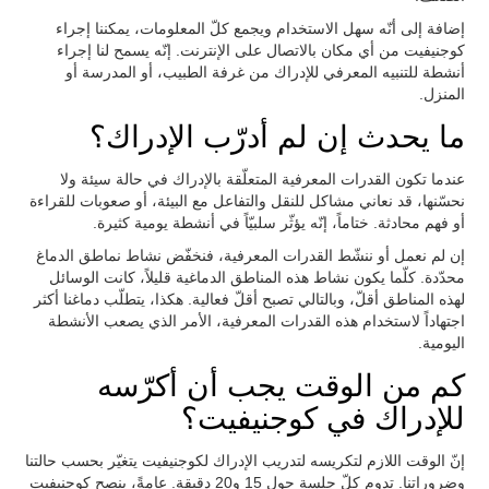
إضافة إلى أنّه سهل الاستخدام ويجمع كلّ المعلومات، يمكننا إجراء
كوجنيفيت من أي مكان بالاتصال على الإنترنت. إنّه يسمح لنا إجراء
أنشطة للتنبيه المعرفي للإدراك من غرفة الطبيب، أو المدرسة أو
المنزل.
ما يحدث إن لم أدرّب الإدراك؟
عندما تكون القدرات المعرفية المتعلّقة بالإدراك في حالة سيئة ولا
نحسّنها، قد نعاني مشاكل للنقل والتفاعل مع البيئة، أو صعوبات للقراءة
أو فهم محادثة. ختاماً، إنّه يؤثّر سلبيّاً في أنشطة يومية كثيرة.
إن لم نعمل أو ننشّط القدرات المعرفية، فنخفّض نشاط نماطق الدماغ
محدّدة. كلّما يكون نشاط هذه المناطق الدماغية قليلاً، كانت الوسائل
لهذه المناطق أقلّ، وبالتالي تصبح أقلّ فعالية. هكذا، يتطلّب دماغنا أكثر
اجتهاداً لاستخدام هذه القدرات المعرفية، الأمر الذي يصعب الأنشطة
اليومية.
كم من الوقت يجب أن أكرّسه
للإدراك في كوجنيفيت؟
إنّ الوقت اللازم لتكريسه لتدريب الإدراك لكوجنيفيت يتغيّر بحسب حالتنا
وضروراتنا. تدوم كلّ جلسة حول 15 و20 دقيقة. عامةً، ينصح كوجنيفيت