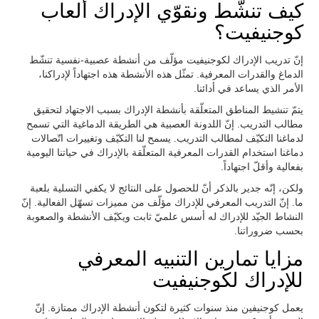
كيف تنشّط ونقوّي الإدراك ألعاب
كوجنيفيت؟
إنّ تدريب الإدراك لكوجنيفيت مؤلّف من أنشطة عصبية-نفسية تنشّط
الدماغ والقدرات المعرفية. تمثّل هذه الأنشطة هذه اجتهاداً لإدراكنا،
الأمر الذي يساعد في أدائنا.
يتمّ تنشيط المناطق المتعلّقة بأنشطة الإدراك بسبب الاجتهاد لتحقيق
مطالب التدريب. إنّ اللدونة العصبية هي الطريقة الدماغية التي تسمح
لدماغنا التكيّف لمطالب التدريب. يسمح لنا التكيّف وتغييرات اتّصالات
دماغنا استخدام القدرات المعرفية المتعلّقة بالإدراك في حياتنا اليومية
بفعالية وأقلّ اجتهاداً.
ولكن، إنّه جدير بالذكر أنّ للحصول على النتائج لا يكفي التسلية بلعبة
ما. إنّ التدريب المعرفي للإدراك مؤلّف من مميزات تسهّل الفعالية. إنّ
النشاط الجيّد للإدراك له أسس علميّ ثابت ويكيّف الأنشطة والصعوبة
بحسب ضروراتنا.
مزايا تمارين التنبيه المعرفي
للإدراك لكوجنيفيت
يعمل كوجنيفين منذ سنوات كثيرة لتكون أنشطة الإدراك ممتازة. إنّ