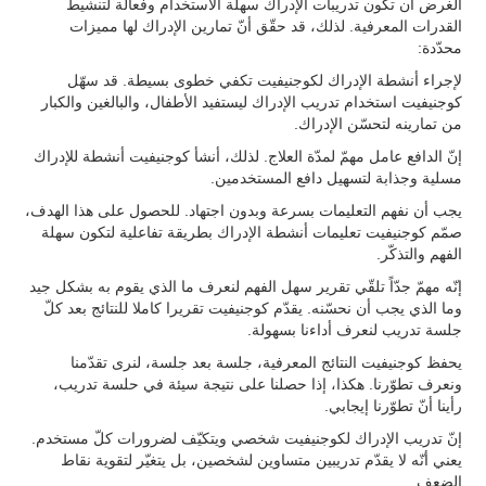
الغرض أن تكون تدريبات الإدراك سهلة الاستخدام وفعالة لتنشيط
القدرات المعرفية. لذلك، قد حقّق أنّ تمارين الإدراك لها مميزات
محدّدة:
لإجراء أنشطة الإدراك لكوجنيفيت تكفي خطوى بسيطة. قد سهّل
كوجنيفيت استخدام تدريب الإدراك ليستفيد الأطفال، والبالغين والكبار
من تمارينه لتحسّن الإدراك.
إنّ الدافع عامل مهمّ لمدّة العلاج. لذلك، أنشأ كوجنيفيت أنشطة للإدراك
مسلية وجذابة لتسهيل دافع المستخدمين.
يجب أن نفهم التعليمات بسرعة وبدون اجتهاد. للحصول على هذا الهدف،
صمّم كوجنيفيت تعليمات أنشطة الإدراك بطريقة تفاعلية لتكون سهلة
الفهم والتذكّر.
إنّه مهمّ جدّاً تلقّي تقرير سهل الفهم لنعرف ما الذي يقوم به بشكل جيد
وما الذي يجب أن نحسّنه. يقدّم كوجنيفيت تقريرا كاملا للنتائج بعد كلّ
جلسة تدريب لنعرف أداءنا بسهولة.
يحفظ كوجنيفيت النتائج المعرفية، جلسة بعد جلسة، لنرى تقدّمنا
ونعرف تطوّرنا. هكذا، إذا حصلنا على نتيجة سيئة في حلسة تدريب،
رأينا أنّ تطوّرنا إيجابي.
إنّ تدريب الإدراك لكوجنيفيت شخصي ويتكيّف لضرورات كلّ مستخدم.
يعني أنّه لا يقدّم تدريبين متساوين لشخصين، بل يتغيّر لتقوية نقاط
الضعف.