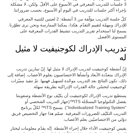
3 جلسات للتدريب المعرفي في الأسبوع على الأقلّ. ولكن، لا مشكلة
بإجراء أكثر جلسات للتدريب في اليوم أو الأسبوع، بحسب ضروراتنا.
كلّ جلسة التدريب مؤلّفة من 3 أنشطة: 2 لعبتين للتنبيه المعرفي
للإدراك ومهمّة لتقييم التقدّم. هكذا، يمكننا الممارسة ونحن نرى تطوّرنا.
يسمح لنا استخدام تقرير التدريب تنشيط القدرات المعرفية على
المستوى الأفضل.
تدريب الإدراك لكوجنيفيت لا مثيل
له
إنّ أنشطة كوجنيفيت لتدريب الإدراك لا مثيل لها. إنّ تمارين تدريب
الإدراك متعدّدة الأبعاد وأنشأها الاختصاصيون بعلوم الأعصاب. إضافة إلى
ذلك، تكون التنائج بعد التدريب موحّدة لتسهيل فهمها. تمّ تنفيذ مميّزات
كوجنيفيت لتحسّن حالة القدرات الإدراكية بطريقة سهلة.
يستطيع تدريب الإدراك لكوجنيفيت أن يكيّف نوع الأنشطة وصعوبتنا
بفضل التكنولوجيا المسجّلة ITS™(جهاز التدريب الشخصي أو
“Individualized Training System”). يسمح ITS™ لكلّ برنامج
التدريب التكيّف للضرورات المعرفية. صمّم هذا جهاز التخصيص فريق
دؤلي من الاختصاصيّين بعلم الأعصاب.
يقيس كوجنيفيت الأداء خلال إجراء الأنشطة. إنّه يقدّم معلومات ليختار