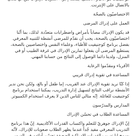
بالاتصال على الإنترنت.
الاختصاصيّون بالصحّة
العمل على إدراك المرضى
قد يكون الإدراك مصاباً بأمراض واضطرابات متعدّدة. لذلك، بما أنّنا
اختصاصيّون بالصحة، يجب أن نقدّم للمرضى أنشطة للتنبيه المعرفي.
بفضل برنامج كوجنيفيت للأطباء، وعلماء النفس واختصاصيين بالصحة،
يستطيع المرضى أن يفعلوا تمارين الإدراك في غرفة الطبيب أو في
المنزل، ولدينا دائما الوصول إلى النتائج من حسابنا المهني.
الأقرباء ومقدّموا الرعاية
المساعدة في تقوية إدراك قريبي
إذا كنّا نريد تقوية الإدراك عند القريب، إما طفل أو بالغ، ولكن نحن ندير
الأنشطة نراقب النتائج لتسهيل إدارة التدريب، يمكننا استخدام برنامج
كوجنيفيت للعائلة. إنّه مثالي للناس الذين لا يعرف استخدام الكمبيوتر.
المدارس والمدرّسون
المساعدة الطلاب في تحسّن الإدراك
إنّ الإدراك جوهريّ للتعلم واكتساب القدرات الأكاديمية. إنّ هذا برنامج
التدريب المعرفي مفيد جّداً عندما يظهر الطلاب صعوبات للإدراك، لأنّه
يسمح لنا تدريب القدرات الإدراكية الضعيفة تحسّن أدائهم في الدرس.