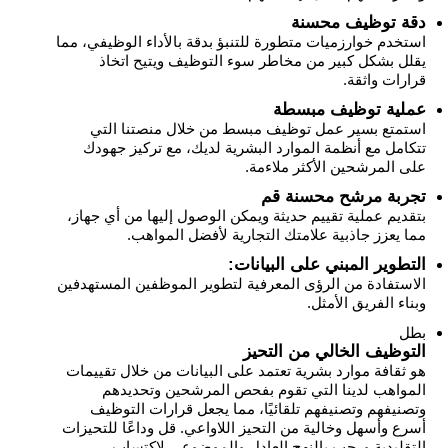
دقة توظيف محسنة
استخدم خوارزميات متطورة للتنبؤ بدقة بالأداء الوظيفي، مما
يقلل بشكل كبير من مخاطر سوء التوظيف ويتيح اتخاذ
قرارات واثقة.
عملية توظيف مبسطة
استمتع بسير عمل توظيف مبسط من خلال منصتنا التي
تتكامل مع أنظمة الموارد البشرية لديك، مع تركيز جهودك
على المرشحين الأكثر ملاءمة.
تجربة مرشح محسنة قم
بتقديم عملية تقييم حديثة ويمكن الوصول إليها من أي جهاز،
مما يعزز جاذبية علامتك التجارية لأفضل المواهب.
التطوير المبني على البيانات:
الاستفادة من الرؤى المعرفية لتطوير الموظفين المستهدفين
وبناء الفريق الأمثل.
بطل
التوظيف الخالي من التحيز
هو ثقافة موارد بشرية تعتمد على البيانات من خلال تقييمات
المواهب لدينا التي تقوم بفحص المرشحين وتحديدهم
وتصنيفهم وتصنيفهم تلقائيًا، مما يجعل قرارات التوظيف
أسرع وأسهل وخالية من التحيز اللاواعي. قل وداعًا للتحيزات
التقليدية ورحب بالنهج العادل والموضوعي لاكتساب