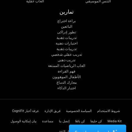
التنس الموسيقي
ألعاب عقلية
تمارين
براءة اختراع
البائعين
تطور إدراكى
تدريبات ذهنية
اختبارات ذهنية
تدريبات ذهنية
تدريب عقلي شخصي
تدريب ذهنى
العاب الرياضيات الممتعة
فهم القراءة
الأطفال الموهوبون
معارك الدماغ
اختبار الذكاء
شروط الاستخدام
السياسة الخصوصية
فريق الإدارة
غرفة أخبار CogniFit
Media Kit
كن حليفا
كن بائعًا
إتصل بنا
مساعدة
بيان إمكانية الوصول
مركز الثقة