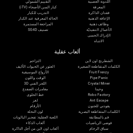
اللدونة العصبية
التقييم الشمولي
المعرفة
كبار السن الأصحاء (iTV)
فقدان الذاكرة
التدريب للكبار
الإعاقة الذهنية
الحالة المعرفية عند الكبار
وظائف ذهنية
المراجعة المستمرة
الأعمال التنفيذيّة
تصنيف SG4D
الإدراك الحسى
الانتباه
ألعاب عقلية
الشطرنج اون لاين
التزاحم
الكلمات المتقاطعة الصغيرة
العثور عن الحيوات الأليف
Fruit Frenzy
الأزواج الموسيقية
Pipe Panic
الوقت واللون
Crystal Miner
اللغز الفني 3D
وحيدا
مغامرات الضفدع
Robo Factory
خط الحلوى
Ant Escape
لغز
يقودني للجنون
الأرقام
الكلمات المتقاطعة البصرية
لون النحلة
قم بالمطابقة
اللعبة العقلية: تفجير البالونات
فوضى الرياضيات
ألعاب الذكاء
سباق الرخام
ألعاب اون لاين من آجل الذاكرة