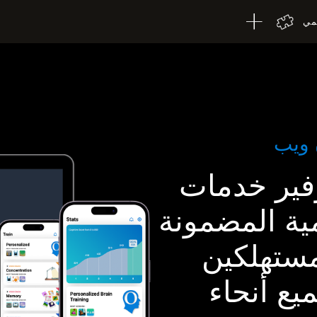
لمي
 ويب
فير خدمات
ية المضمونة
مستهلكين
ع أنحاء