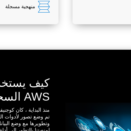
منهجية مسجلة
AWS السحابية
منذ البداية ، كان كوجنيفي
تم وضع تصور لأدوات الت
وتطويرها مع وضع البيانا
لمنصتنا بالتطور إلى أدا