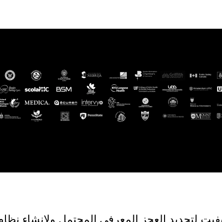
6,556,978 كوجنيفيت لتحديد العجز المعرفي المحتمل ولإنشا