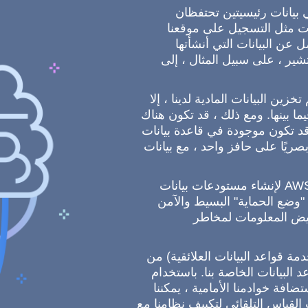
 بيانات رئيسيتين تحتفظان
ت مثل التسجيل على موقعنا
عن البيانات التي أنشأتها
شير ، على سبيل المثال ، إلى
ين البيانات المادية لدينا ، إلا
 بينها. ومع ذلك ، قد تكون هناك
 قد تكون موجودة في قاعدة بيانات
ريًا على حافز واحد ، مع بيانات
باستخدام AWS Database Migration Service لإنشاء مستودعات بيانات
 "وضع الحماية" البسيط والآمن
تعريض المعلومات لمخاطر
فة إلى ذلك ، نستخدم خدمة RDS (خدمة قواعد البيانات العلائقية) من
اعد البيانات الخاصة بنا. باستخدام
AWS EC2 (Elastic Comput) لاستضافة خوادمنا الأمامية ، يمكننا
القياس التلقائي لتكييف نظامنا مع