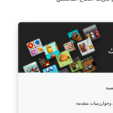
ك
صية
 وخوارزميات متقدمة