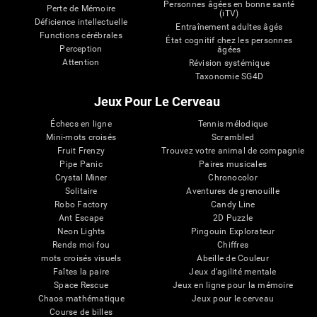
Personnes âgées en bonne santé
Perte de Mémoire
(iTV)
Déficience intellectuelle
Entraînement adultes âgés
Functions cérébrales
État cognitif chez les personnes
Perception
âgées
Attention
Révision systémique
Taxonomie SG4D
Jeux Pour Le Cerveau
Échecs en ligne
Tennis mélodique
Mini-mots croisés
Scrambled
Fruit Frenzy
Trouvez votre animal de compagnie
Pipe Panic
Paires musicales
Crystal Miner
Chronocolor
Solitaire
Aventures de grenouille
Robo Factory
Candy Line
Ant Escape
2D Puzzle
Neon Lights
Pingouin Explorateur
Rends moi fou
Chiffres
mots croisés visuels
Abeille de Couleur
Faîtes la paire
Jeux d'agilité mentale
Space Rescue
Jeux en ligne pour la mémoire
Chaos mathématique
Jeux pour le cerveau
Course de billes