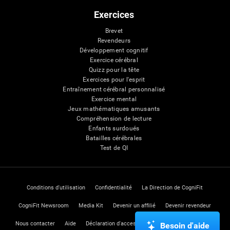
Exercices
Brevet
Revendeurs
Développement cognitif
Exercice cérébral
Quizz pour la tête
Exercices pour l'esprit
Entraînement cérébral personnalisé
Exercice mental
Jeux mathématiques amusants
Compréhension de lecture
Enfants surdoués
Batailles cérébrales
Test de QI
Conditions d'utilisation
Confidentialité
La Direction de CogniFit
CogniFit Newsroom
Media Kit
Devenir un affilié
Devenir revendeur
Nous contacter
Aide
Déclaration d'accessibilité
Centre de Confiance
Besoin d'aide