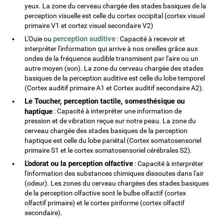
yeux. La zone du cerveau chargée des stades basiques de la
perception visuelle est celle du cortex occipital (cortex visuel
primaire V1 et cortez visuel secondaire V2)
perception auditive
L'Ouïe ou
: Capacité à recevoir et
interpréter l'information qui arrive à nos oreilles grâce aux
ondes de la fréquence audible transmisent par l'aire ou un
autre moyen (son). La zone du cerveau chargée des stades
basiques de la perception auditive est celle du lobe temporel
(Cortex auditif primaire A1 et Cortex auditif secondaire A2).
Le Toucher, perception tactile, somesthésique ou
haptique
: Capacité à interpréter une information de
pression et de vibration reçue sur notre peau. La zone du
cerveau chargée des stades basiques de la perception
haptique est celle du lobe pariétal (Cortex somatosensoriel
primaire S1 et le cortex somatosensoriel cérébrales S2).
L'odorat ou la perception olfactive
: Capacité à interpréter
l'information des substances chimiques dissoutes dans l'air
(odeur). Les zones du cerveau chargées des stades basiques
de la perception olfactive sont le bulbe olfactif (cortex
olfactif primaire) et le cortex piriforme (cortex olfactif
secondaire).