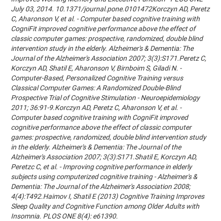
July 03, 2014. 10.1371/journal.pone.0101472Korczyn AD, Peretz
C, Aharonson V, et al. - Computer based cognitive training with
CogniFit improved cognitive performance above the effect of
classic computer games: prospective, randomized, double blind
intervention study in the elderly. Alzheimer's & Dementia: The
Journal of the Alzheimer's Association 2007; 3(3):S171.Peretz C,
Korczyn AD, Shatil E, Aharonson V, Birnboim S, Giladi N. -
Computer-Based, Personalized Cognitive Training versus
Classical Computer Games: A Randomized Double-Blind
Prospective Trial of Cognitive Stimulation - Neuroepidemiology
2011; 36:91-9.Korczyn AD, Peretz C, Aharonson V, et al. -
Computer based cognitive training with CogniFit improved
cognitive performance above the effect of classic computer
games: prospective, randomized, double blind intervention study
in the elderly. Alzheimer's & Dementia: The Journal of the
Alzheimer's Association 2007; 3(3):S171.Shatil E, Korczyn AD,
Peretzc C, et al. - Improving cognitive performance in elderly
subjects using computerized cognitive training - Alzheimer's &
Dementia: The Journal of the Alzheimer's Association 2008;
4(4):T492.Haimov I, Shatil E (2013) Cognitive Training Improves
Sleep Quality and Cognitive Function among Older Adults with
Insomnia. PLOS ONE 8(4): e61390.