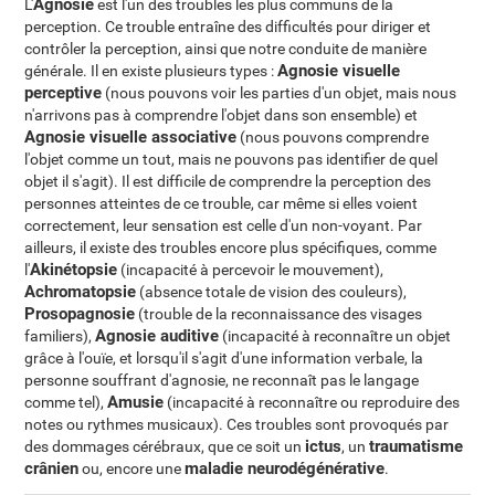
Agnosie
L'
est l'un des troubles les plus communs de la
perception. Ce trouble entraîne des difficultés pour diriger et
contrôler la perception, ainsi que notre conduite de manière
Agnosie visuelle
générale. Il en existe plusieurs types :
perceptive
(nous pouvons voir les parties d'un objet, mais nous
n'arrivons pas à comprendre l'objet dans son ensemble) et
Agnosie visuelle associative
(nous pouvons comprendre
l'objet comme un tout, mais ne pouvons pas identifier de quel
objet il s'agit). Il est difficile de comprendre la perception des
personnes atteintes de ce trouble, car même si elles voient
correctement, leur sensation est celle d'un non-voyant. Par
ailleurs, il existe des troubles encore plus spécifiques, comme
Akinétopsie
l'
(incapacité à percevoir le mouvement),
Achromatopsie
(absence totale de vision des couleurs),
Prosopagnosie
(trouble de la reconnaissance des visages
Agnosie auditive
familiers),
(incapacité à reconnaître un objet
grâce à l'ouïe, et lorsqu'il s'agit d'une information verbale, la
personne souffrant d'agnosie, ne reconnaît pas le langage
Amusie
comme tel),
(incapacité à reconnaître ou reproduire des
notes ou rythmes musicaux). Ces troubles sont provoqués par
ictus
traumatisme
des dommages cérébraux, que ce soit un
, un
crânien
maladie neurodégénérative
ou, encore une
.