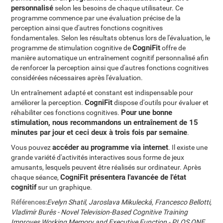
personnalisé
selon les besoins de chaque utilisateur. Ce
programme commence par une évaluation précise de la
perception ainsi que d'autres fonctions cognitives
fondamentales. Selon les résultats obtenus lors de l'évaluation, le
CogniFit
programme de stimulation cognitive de
offre de
manière automatique un entraînement cognitif personnalisé afin
de renforcer la perception ainsi que d'autres fonctions cognitives
considérées nécessaires après l'évaluation.
Un entraînement adapté et constant est indispensable pour
CogniFit
améliorer la perception.
dispose d'outils pour évaluer et
Pour une bonne
réhabiliter ces fonctions cognitives.
stimulation, nous recommandons un entraînement de 15
minutes par jour et ceci deux à trois fois par semaine
.
accéder au programme via internet
Vous pouvez
. Il existe une
grande variété d'activités interactives sous forme de jeux
amusants, lesquels peuvent être réalisés sur ordinateur. Après
CogniFit présentera l'avancée de l'état
chaque séance,
cognitif
sur un graphique.
Références:
Evelyn Shatil, Jaroslava Mikulecká, Francesco Bellotti,
Vladimír Burěs - Novel Television-Based Cognitive Training
Improves Working Memory and Executive Function - PLOS ONE