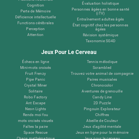
Évaluation holistique
Cognition
Personnes âgées en bonne santé
Perte de Mémoire
(iTV)
Déficience intellectuelle
Entraînement adultes âgés
Functions cérébrales
État cognitif chez les personnes
Perception
âgées
Attention
Révision systémique
Taxonomie SG4D
Jeux Pour Le Cerveau
Échecs en ligne
Tennis mélodique
Mini-mots croisés
Scrambled
Fruit Frenzy
Trouvez votre animal de compagnie
Pipe Panic
Paires musicales
Crystal Miner
Chronocolor
Solitaire
Aventures de grenouille
Robo Factory
Candy Line
Ant Escape
2D Puzzle
Neon Lights
Pingouin Explorateur
Rends moi fou
Chiffres
mots croisés visuels
Abeille de Couleur
Faîtes la paire
Jeux d'agilité mentale
Space Rescue
Jeux en ligne pour la mémoire
Chaos mathématique
Jeux pour le cerveau