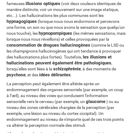
illusions optiques
fameuses
(voir deux couleurs identiques de
manière distincte, voir un mouvement sur une image statique,
etc...). Les hallucinations les plus communes sont les
hypnagogiques
(lorsque nous nous endormons et percevons
une forme, un son ou que nous avons la sensation que quelqu'un
hypnopompiques
nous touche), les
(les mêmes sensations, mais
lorsque nous nous réveillons) et celles provoquées par la
consommation de drogues hallucinogènes
(comme le LSD ou
les champignons hallucinogènes qui ont tendance à provoquer
les illusions et
des hallucinations plus fortes). Toutefois,
hallucinations peuvent également être pathologiques
,
schizophrénie
lorsqu'elles sont liées à la
, à des moments de
psychose
idées délirantes
, et des
.
La perception peut également être altérée après un
endommagement des organes sensoriels (par exemple, un coup
à l’œil), au niveau des voies qui conduisent l'information
glaucome
sensorielle vers le cerveau (par exemple, un
) ou au
niveau des zones cérébrales chargées de la perception (par
exemple, une lésion au niveau du cortex occipital). Un
endommagement au niveau de n'importe quel de ces trois points
va altérer la perception normale des stimuli.