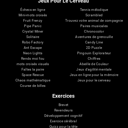
Jeux Pour Le Cerveau
Échecs en ligne
Tennis mélodique
Mini-mots croisés
Scrambled
Fruit Frenzy
Trouvez votre animal de compagnie
Pipe Panic
Paires musicales
Crystal Miner
Chronocolor
Solitaire
Aventures de grenouille
Robo Factory
Candy Line
Ant Escape
2D Puzzle
Neon Lights
Pingouin Explorateur
Rends moi fou
Chiffres
mots croisés visuels
Abeille de Couleur
Faîtes la paire
Jeux d'agilité mentale
Space Rescue
Jeux en ligne pour la mémoire
Chaos mathématique
Jeux pour le cerveau
Course de billes
Exercices
Brevet
Revendeurs
Développement cognitif
Exercice cérébral
Quizz pour la tête