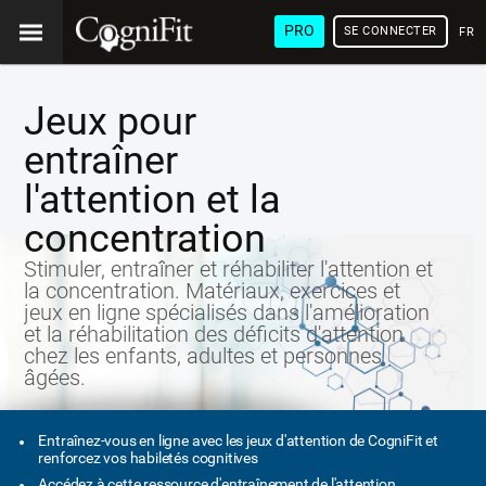
PRO
SE CONNECTER
FRA
Jeux pour
entraîner
l'attention et la
concentration
Stimuler, entraîner et réhabiliter l'attention et
la concentration. Matériaux, exercices et
jeux en ligne spécialisés dans l'amélioration
et la réhabilitation des déficits d'attention
chez les enfants, adultes et personnes
âgées.
Entraînez-vous en ligne avec les jeux d'attention de CogniFit et
renforcez vos habiletés cognitives
Accédez à cette ressource d'entraînement de l'attention