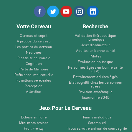
Votre Cerveau
Recherche
Cerveau et esprit
Validation thérapeutique
numérique
A propos du cerveau
Jeux d'ordinateur
Les parties du cerveau
Adultes en bonne santé
Neurones
Pilotes
Plasticité neuronale
Évaluation holistique
Cognition
Personnes âgées en bonne santé
Perte de Mémoire
(iTV)
Déficience intellectuelle
Entraînement adultes âgés
Functions cérébrales
État cognitif chez les personnes
Perception
âgées
Attention
Révision systémique
Taxonomie SG4D
Jeux Pour Le Cerveau
Échecs en ligne
Tennis mélodique
Mini-mots croisés
Scrambled
Fruit Frenzy
Trouvez votre animal de compagnie