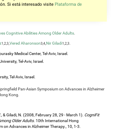
ón. Si está interesado visite
Plataforma de
es Cognitive Abilities Among Older Adults
.
z
,
Vered Aharonson
,
Nir Giladi
.
1,2,3
3,4
1,2,3
urasky Medical Center, Tel-Aviv, Israel.
iversity, Tel-Aviv, Israel.
ity, Tel-Aviv, Israel.
Springfield Pan-Asian Symposium on Advances in Alzheimer
 Hong Kong.
., & Giladi, N. (2008, February 28, 29 - March 1).
CogniFit
 Among Older Adults
. 10th International Hong
 on Advances in Alzheimer Therapy., 10, 1-3.