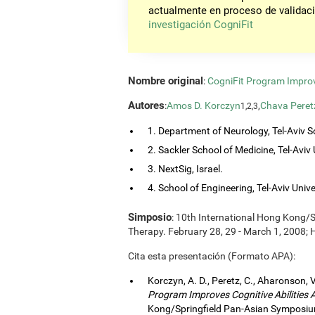
actualmente en proceso de validaci
investigación CogniFit
Nombre original
:
CogniFit Program Improv
Autores
:
Amos D. Korczyn
,
Chava Peret
1,2,3
1. Department of Neurology, Tel-Aviv So
2. Sackler School of Medicine, Tel-Aviv Un
3. NextSig, Israel.
4. School of Engineering, Tel-Aviv Univers
Simposio
: 10th International Hong Kong/
Therapy. February 28, 29 - March 1, 2008;
Cita esta presentación (Formato APA):
Korczyn, A. D., Peretz, C., Aharonson, V
Program Improves Cognitive Abilities
Kong/Springfield Pan-Asian Symposium