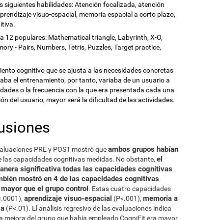
s siguientes habilidades: Atención focalizada, atención
prendizaje visuo-espacial, memoria espacial a corto plazo,
itiva.
ía 12 populares: Mathematical triangle, Labyrinth, X-O,
y - Pairs, Numbers, Tetris, Puzzles, Target practice,
nto cognitivo que se ajusta a las necesidades concretas
aba el entrenamiento, por tanto, variaba de un usuario a
ividades o la frecuencia con la que era presentada cada una
n del usuario, mayor será la dificultad de las actividades.
usiones
ambos grupos habían
evaluaciones PRE y POST mostró que
el
e las capacidades cognitivas medidas. No obstante,
nera significativa todas las capacidades cognitivas
bién mostró en 4 de las capacidades cognitivas
mayor que el grupo control
. Estas cuatro capacidades
aprendizaje visuo-espacial
memoria a
.0001),
(P<.001),
va
(P<.01). El análisis regresivo de las evaluaciones indica
, la mejora del grupo que había empleado CogniFit era mayor