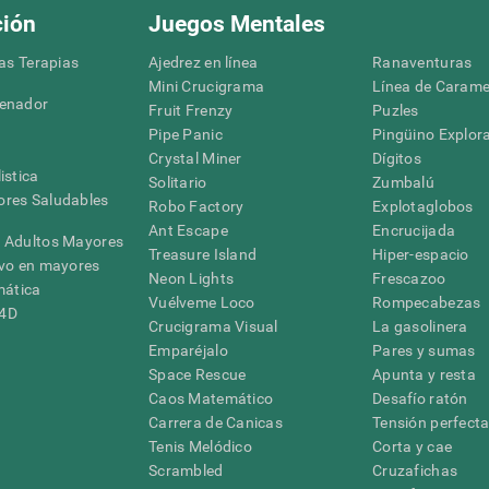
ción
Juegos Mentales
las Terapias
Ajedrez en línea
Ranaventuras
Mini Crucigrama
Línea de Carame
denador
Fruit Frenzy
Puzles
Pipe Panic
Pingüino Explor
Crystal Miner
Dígitos
istica
Solitario
Zumbalú
res Saludables
Robo Factory
Explotaglobos
Ant Escape
Encrucijada
 Adultos Mayores
Treasure Island
Hiper-espacio
ivo en mayores
Neon Lights
Frescazoo
mática
Vuélveme Loco
Rompecabezas
G4D
Crucigrama Visual
La gasolinera
Emparéjalo
Pares y sumas
Space Rescue
Apunta y resta
Caos Matemático
Desafío ratón
Carrera de Canicas
Tensión perfect
Tenis Melódico
Corta y cae
Scrambled
Cruzafichas