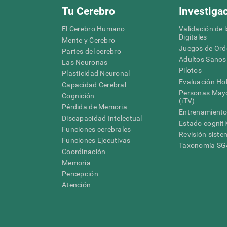
Tu Cerebro
Investiga
El Cerebro Humano
Validación de 
Digitales
Mente y Cerebro
Juegos de Or
Partes del cerebro
Adultos Sanos
Las Neuronas
Pilotos
Plasticidad Neuronal
Evaluación Hol
Capacidad Cerebral
Personas Mayo
Cognición
(iTV)
Pérdida de Memoria
Entrenamiento
Discapacidad Intelectual
Estado cognit
Funciones cerebrales
Revisión siste
Funciones Ejecutivas
Taxonomía S
Coordinación
Memoria
Percepción
Atención