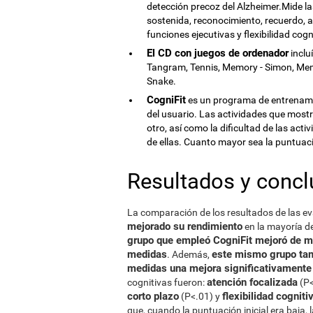
detección precoz del Alzheimer.Mide la
sostenida, reconocimiento, recuerdo, a
funciones ejecutivas y flexibilidad cogn
El CD con juegos de ordenador
inclu
Tangram, Tennis, Memory - Simon, Memor
Snake.
CogniFit
es un programa de entrenamie
del usuario. Las actividades que mostr
otro, así como la dificultad de las act
de ellas. Cuanto mayor sea la puntuació
Resultados y concl
La comparación de los resultados de las 
mejorado su rendimiento
en la mayoría d
grupo que empleó CogniFit mejoró de ma
medidas
este mismo grupo tam
. Además,
medidas una mejora significativamente 
atención focalizada
cognitivas fueron:
(P<
corto plazo
flexibilidad cogniti
(P<.01) y
que, cuando la puntuación inicial era baja