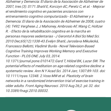
Alzheimer y Demencia: El diario de la Asociación de Alzheimer de
2007, tres (3): S171.Shatil E, Korczyn dC, Peretz C, et al. - Mejorar
el rendimiento cognitivo en pacientes ancianos con
entrenamiento cognitivo computarizado - El Alzheimer y a
Demencia: El diario de la Asociación de Alzheimer de 2008, cuatro
(4): T492.Verghese J, J Mahoney, Ambrosio AF, Wang C, Holtzer
R. - Efecto de la rehabilitación cognitiva en la marcha en
personas mayores sedentarias - J Gerontol A Biol Sci Med Sci.
2010 Dec;65(12):1338-43.Evelyn Shatil, Jaroslava Mikulecká,
Francesco Bellotti, Vladimír Burěs - Novel Television-Based
Cognitive Training Improves Working Memory and Executive
Function - PLOS ONE July 03, 2014.
10.1371/journal.pone.0101472.Gard T, Hölzel BK, Lazar SW. The
potential effects of meditation on age-related cognitive decline: a
systematic review. Ann N Y Acad Sci. 2014 Jan; 1307:89-103. doi:
10.1111/nyas.12348. 2.Voss MW et al. Plasticity of brain
networks in a randomized intervention trial of exercise training in
older adults. Front Aging Neurosci. 2010 Aug 26;2. pii: 32. doi:
10.3389/fnagi.2010.00032.