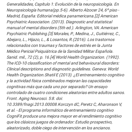
Generalidades, Capítulo 1: Evolución de la neuropsicología. En
Neuropsicología humana(pp.5-6). Alberto Alzocer 24, 6º piso -
Madrid, España: Editorial médica panamericana.[2] American
Psychiatric Association. (2013). Diagnostic and statistical
manual of mental disorders (5th ed.). Arlington, VA: American
Psychiatric Publishing.[3] Morales, P., Medina, J., Guitiérrez, C.,
Abejaro, L., Hijazo, L., & Losantos, R.(2016). Los trastornos
relacionados con traumas y factores de estrés en la Junta
Médico Pericial Psiquiátrica de la Sanidad Militar Española.
Sanid. mil., 72 (2), p. 16.[4] World Health Organization. (1992).
The ICD-10 classification of mental and behavioural disorders:
Clinical descriptions and diagnostic guidelines. Geneva: World
Health Organization.Shatil E (2013). ¿El entrenamiento cognitivo
y la actividad física combinados mejoran las capacidades
cognitivas más que cada uno por separado? Un ensayo
controlado de cuatro condiciones aleatorias entre adultos sanos.
Front. Aging Neurosci. 5:8. doi:
10.3389/fnagi.2013.00008.Korczyn dC, Peretz C, Aharonson V,
et al. - El programa informático de entrenamiento cognitivo
CogniFit produce una mejora mayor en el rendimiento cognitivo
que los clásicos juegos de ordenador: Estudio prospectivo,
aleatorizado, doble ciego de intervención en los ancianos.