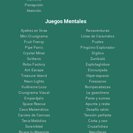
Percepción
Atención
Juegos Mentales
Ajedrez en línea
Ranaventuras
Mini Crucigrama
Línea de Caramelos
Fruit Frenzy
Puzles
Pipe Panic
Pingüino Explorador
Crystal Miner
Dígitos
Solitario
Zumbalú
Robo Factory
Explotaglobos
Ant Escape
Encrucijada
Treasure Island
Hiper-espacio
Neon Lights
Frescazoo
Vuélveme Loco
Rompecabezas
Crucigrama Visual
La gasolinera
Emparéjalo
Pares y sumas
Space Rescue
Apunta y resta
Caos Matemático
Desafío ratón
Carrera de Canicas
Tensión perfecta
Tenis Melódico
Corta y cae
Scrambled
Cruzafichas
Busca tu Mascota
Nenúfares