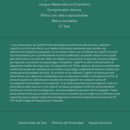
Juegos Matemáticos Divertidos
Comprensión lectora
Niños con altas capacidades
Retos mentales
CI Test
* Las evaluaciones de CogniFit están diseñadas para detectar alteraciones y deterioro
cognitivo con el fin de ofrecer a un médico información pertinente para diseñar una
intervención terapéutica apropiada. En un entorno clínico, los resultados de CogniFit (cuando
son interpretados por un profesional de la salud cualificado), se pueden utilizar como ayuda
para determinar si un individuo debe ser dirigido a una posterior evaluación neuropsicológica
(por ejemplo, un examen neuropsicológico completo). CogniFit no ofrece directamente un
diagnóstico médico de ningún tipo. Un diagnóstico de TDAH, dislexia, demencia o enfermedad
similar sólo puede ser realizada por un médico o psicólogo cualificado teniendo en cuenta una
amplia gama de posibles factores. De acuerdo al uso indicado, CogniFit no indica que esta
herramienta sea o deba ser considerada como un dispositivo médico certicado por la FDA. El
producto puede ser utilizado para estudios de investigación en cualquier campo de
investigación relacionado con la cognición. Si se utiliza para fines de investigación, todo uso
del producto debe hacerse en los sujetos humanos apropiados conforme al procedimiento
dictado por el centro de investigación y será una obligación por parte del investigador. Todas
estas protecciones para el sujeto humano nunca no podrán ser, en ningún caso, inferiores a las
requeridas para cualquier sujeto de investigación en virtud de lo dispuesto en la Sección 45
CFR 46 del Código de Regulaciones Federales.
Condiciones de Uso
Política de Privacidad
Equipo Directivo