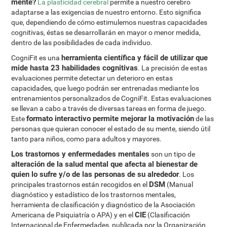
mente?
La plasticidad cerebral
permite a nuestro cerebro
adaptarse a las exigencias de nuestro entorno. Esto significa
que, dependiendo de cómo estimulemos nuestras capacidades
cognitivas, éstas se desarrollarán en mayor o menor medida,
dentro de las posibilidades de cada individuo.
herramienta científica y fácil de utilizar que
CogniFit es una
mide hasta 23 habilidades cognitivas
. La precisión de estas
evaluaciones permite detectar un deterioro en estas
capacidades, que luego podrán ser entrenadas mediante los
entrenamientos personalizados de CogniFit. Estas evaluaciones
se llevan a cabo a través de diversas tareas en forma de juego.
formato interactivo permite mejorar la motivación
Este
de las
personas que quieran conocer el estado de su mente, siendo útil
tanto para niños, como para adultos y mayores.
Los trastornos y enfermedades mentales
son un tipo de
alteración de la salud mental que afecta al bienestar de
quien lo sufre y/o de las personas de su alrededor
. Los
DSM
principales trastornos están recogidos en el
(Manual
diagnóstico y estadístico de los trastornos mentales,
herramienta de clasificación y diagnóstico de la Asociación
CIE
Americana de Psiquiatría o APA) y en el
(Clasificación
Internacional de Enfermedades, publicada por la Organización