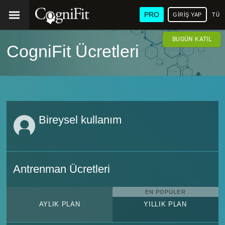
PRO
GIRIŞ YAP
TÜR
BUGÜN KATIL
CogniFit Ücretleri
Bireysel kullanım
Antrenman Ücretleri
EN POPÜLER
AYLIK PLAN
YILLIK PLAN