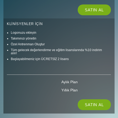
SATIN AL
KLINISYENLER IÇIN
Logonuzu ekleyin
Takımınızı yönetin
Özel Antrenman Oluştur
Tüm gelecek değerlendirme ve eğitim lisanslarında %10 indirim
alın!
Başlayabilmeniz için ÜCRETSİZ 2 lisans
Aylık Plan
Yıllık Plan
SATIN AL