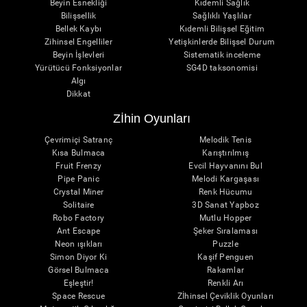
Beyin Esnekliği
Kıdemli Sağlık
Bilişsellik
Sağlıklı Yaşlılar
Bellek Kaybı
Kıdemli Bilişsel Eğitim
Zihinsel Engelliler
Yetişkinlerde Bilişsel Durum
Beyin İşlevleri
Sistematik inceleme
Yürütücü Fonksiyonlar
SG4D taksonomisi
Algı
Dikkat
Zİhin Oyunları
Çevrimiçi Satranç
Melodik Tenis
Kısa Bulmaca
Karıştırılmış
Fruit Frenzy
Evcil Hayvanını Bul
Pipe Panic
Melodi Kargaşası
Crystal Miner
Renk Hücumu
Solitaire
3D Sanat Yapboz
Robo Factory
Mutlu Hopper
Ant Escape
Şeker Sıralaması
Neon ışıkları
Puzzle
Simon Diyor Ki
Kaşif Penguen
Görsel Bulmaca
Rakamlar
Eşleştir!
Renkli Arı
Space Rescue
Zİhinsel Çeviklik Oyunları