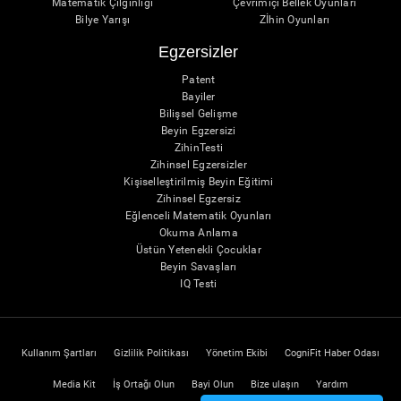
Matematik Çılgınlığı
Çevrimiçi Bellek Oyunları
Bilye Yarışı
Zİhin Oyunları
Egzersizler
Patent
Bayiler
Bilişsel Gelişme
Beyin Egzersizi
ZihinTesti
Zihinsel Egzersizler
Kişiselleştirilmiş Beyin Eğitimi
Zihinsel Egzersiz
Eğlenceli Matematik Oyunları
Okuma Anlama
Üstün Yetenekli Çocuklar
Beyin Savaşları
IQ Testi
Kullanım Şartları
Gizlilik Politikası
Yönetim Ekibi
CogniFit Haber Odası
Media Kit
İş Ortağı Olun
Bayi Olun
Bize ulaşın
Yardım