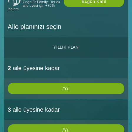
Bugün Katıl
CogniFit Family: Her ek
aile üyesi için +75%
indirim
Aile planınızı seçin
YILLIK PLAN
2
aile üyesine kadar
/Yıl
3
aile üyesine kadar
/Yıl