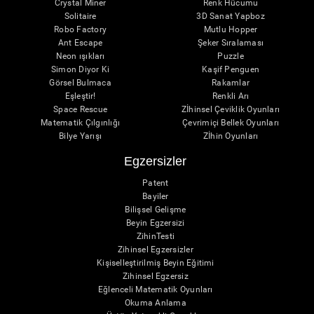
Crystal Miner
Renk Hücumu
Solitaire
3D Sanat Yapboz
Robo Factory
Mutlu Hopper
Ant Escape
Şeker Sıralaması
Neon ışıkları
Puzzle
Simon Diyor Ki
Kaşif Penguen
Görsel Bulmaca
Rakamlar
Eşleştir!
Renkli Arı
Space Rescue
Zİhinsel Çeviklik Oyunları
Matematik Çılgınlığı
Çevrimiçi Bellek Oyunları
Bilye Yarışı
Zİhin Oyunları
Egzersizler
Patent
Bayiler
Bilişsel Gelişme
Beyin Egzersizi
ZihinTesti
Zihinsel Egzersizler
Kişiselleştirilmiş Beyin Eğitimi
Zihinsel Egzersiz
Eğlenceli Matematik Oyunları
Okuma Anlama