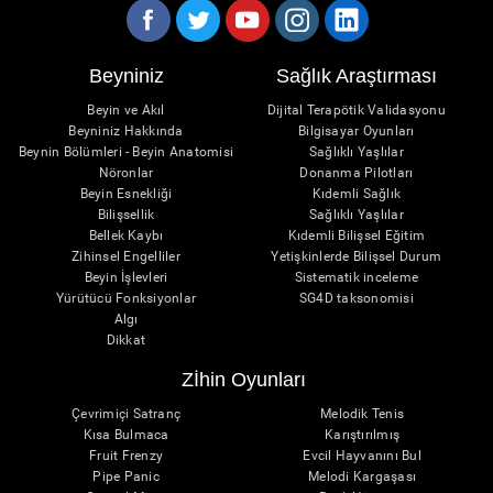
Beyniniz
Sağlık Araştırması
Beyin ve Akıl
Dijital Terapötik Validasyonu
Beyniniz Hakkında
Bilgisayar Oyunları
Beynin Bölümleri - Beyin Anatomisi
Sağlıklı Yaşlılar
Nöronlar
Donanma Pilotları
Beyin Esnekliği
Kıdemli Sağlık
Bilişsellik
Sağlıklı Yaşlılar
Bellek Kaybı
Kıdemli Bilişsel Eğitim
Zihinsel Engelliler
Yetişkinlerde Bilişsel Durum
Beyin İşlevleri
Sistematik inceleme
Yürütücü Fonksiyonlar
SG4D taksonomisi
Algı
Dikkat
Zİhin Oyunları
Çevrimiçi Satranç
Melodik Tenis
Kısa Bulmaca
Karıştırılmış
Fruit Frenzy
Evcil Hayvanını Bul
Pipe Panic
Melodi Kargaşası