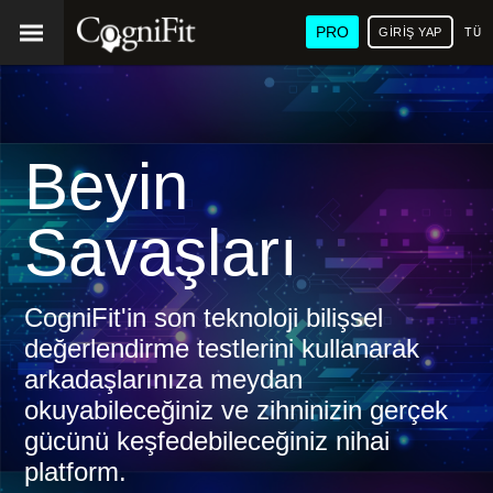
PRO
GIRIŞ YAP
TÜR
Beyin
Savaşları
CogniFit'in son teknoloji bilişsel
değerlendirme testlerini kullanarak
arkadaşlarınıza meydan
okuyabileceğiniz ve zihninizin gerçek
gücünü keşfedebileceğiniz nihai
platform.