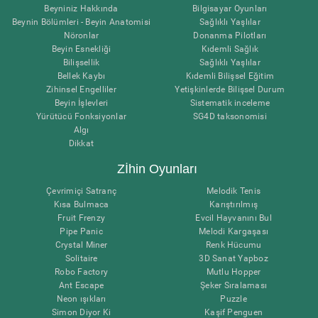
Beyniniz Hakkında
Bilgisayar Oyunları
Beynin Bölümleri - Beyin Anatomisi
Sağlıklı Yaşlılar
Nöronlar
Donanma Pilotları
Beyin Esnekliği
Kıdemli Sağlık
Bilişsellik
Sağlıklı Yaşlılar
Bellek Kaybı
Kıdemli Bilişsel Eğitim
Zihinsel Engelliler
Yetişkinlerde Bilişsel Durum
Beyin İşlevleri
Sistematik inceleme
Yürütücü Fonksiyonlar
SG4D taksonomisi
Algı
Dikkat
Zİhin Oyunları
Çevrimiçi Satranç
Melodik Tenis
Kısa Bulmaca
Karıştırılmış
Fruit Frenzy
Evcil Hayvanını Bul
Pipe Panic
Melodi Kargaşası
Crystal Miner
Renk Hücumu
Solitaire
3D Sanat Yapboz
Robo Factory
Mutlu Hopper
Ant Escape
Şeker Sıralaması
Neon ışıkları
Puzzle
Simon Diyor Ki
Kaşif Penguen