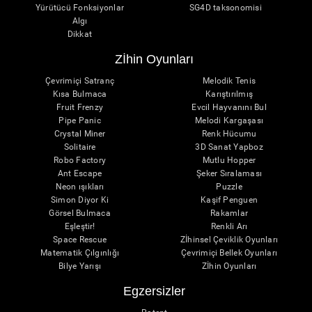
Yürütücü Fonksiyonlar
SG4D taksonomisi
Algı
Dikkat
Zİhin Oyunları
Çevrimiçi Satranç
Melodik Tenis
Kısa Bulmaca
Karıştırılmış
Fruit Frenzy
Evcil Hayvanını Bul
Pipe Panic
Melodi Kargaşası
Crystal Miner
Renk Hücumu
Solitaire
3D Sanat Yapboz
Robo Factory
Mutlu Hopper
Ant Escape
Şeker Sıralaması
Neon ışıkları
Puzzle
Simon Diyor Ki
Kaşif Penguen
Görsel Bulmaca
Rakamlar
Eşleştir!
Renkli Arı
Space Rescue
Zİhinsel Çeviklik Oyunları
Matematik Çılgınlığı
Çevrimiçi Bellek Oyunları
Bilye Yarışı
Zİhin Oyunları
Egzersizler