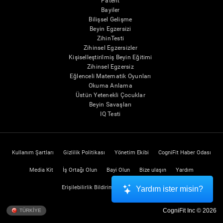
Patent
Bayiler
Bilişsel Gelişme
Beyin Egzersizi
ZihinTesti
Zihinsel Egzersizler
Kişiselleştirilmiş Beyin Eğitimi
Zihinsel Egzersiz
Eğlenceli Matematik Oyunları
Okuma Anlama
Üstün Yetenekli Çocuklar
Beyin Savaşları
IQ Testi
Kullanım Şartları
Gizlilik Politikası
Yönetim Ekibi
CogniFit Haber Odası
Media Kit
İş Ortağı Olun
Bayi Olun
Bize ulaşın
Yardım
Erişilebilirlik Bildirimi
Güven Merkezi
Yardım ister misin?
CogniFit Inc © 2026
TÜRKİYE