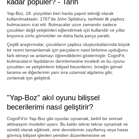
kadar popüler? - Tarih
Yap-Boz, 18. yüzyıldan beri harita yapım tekniği olarak
kullanılmaktadır. 1767'de John Spilsbury, tarihteki ilk yapboz
bulmacasını icat etti. Bulmacalar uzun zamandır sadece
çocukları değil yetişkinleri eğlendirmek için kullanıldı ve yıllar
boyunca zorlu görüntüler ve daha fazla parça yarattı.
Çeşitli araştırmalar, çocukların yapboz oluşturduklarında büyük
bir resmi tamamlamak için parçaların nasıl birbirine uyduğunu
fark etmeyi ve anlamayı öğrendiklerini göstermiştir. CogniFit,
bulmacaların faydalarını derinlemesine inceledi ve bu oyunu
çocukları ve yetişkinlerin bilişsel becerilerini, örneğin görsel
tarama ve diğerlerinin yanı sıra uzamsal algılama gibi,
zorlamak için geliştirdi.
"Yap-Boz" akıl oyunu bilişsel
becerilerimi nasıl geliştirir?
CogniFit'in Yap-Boz gibi oyunlar oynamak, belirli bir sinirsel
aktivasyon modelini uyarır. Bu kalıbı tekrar tekrar oynamak ve
sürekli olarak eğitmek, sinir devrelerinin zayıflamış veya hasar
görmüş bilişsel işlevleri yeniden düzenlemesine ve