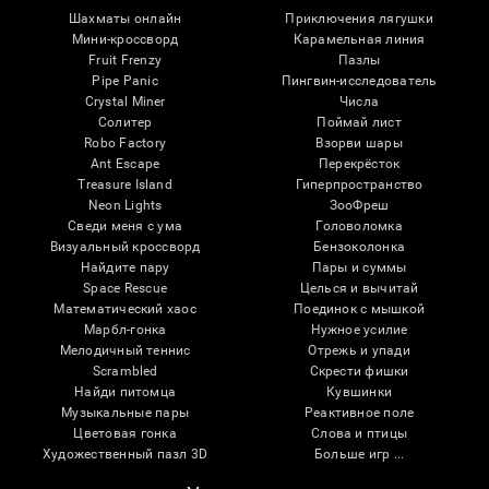
Шахматы онлайн
Приключения лягушки
Мини-кроссворд
Карамельная линия
Fruit Frenzy
Пазлы
Pipe Panic
Пингвин-исследователь
Crystal Miner
Числа
Солитер
Поймай лист
Robo Factory
Взорви шары
Ant Escape
Перекрёсток
Treasure Island
Гиперпространство
Neon Lights
ЗооФреш
Сведи меня с ума
Головоломка
Визуальный кроссворд
Бензоколонка
Найдите пару
Пары и суммы
Space Rescue
Целься и вычитай
Математический хаос
Поединок с мышкой
Марбл-гонка
Нужное усилие
Мелодичный теннис
Отрежь и упади
Scrambled
Скрести фишки
Найди питомца
Кувшинки
Музыкальные пары
Реактивное поле
Цветовая гонка
Слова и птицы
Художественный пазл 3D
Больше игр ...