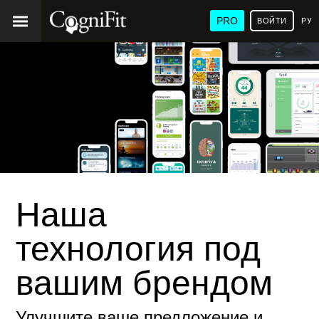
PRO
ВОЙТИ
РУ
Наша
технология под
вашим брендом
Улучшите ваше предложение и