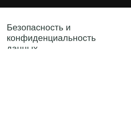
Безопасность и
конфиденциальность
данных
CogniFit соблюдает самые высокие стандарты
безопасности и конфиденциальности (PCI,
HIPAA, GDPR, CCPA) в отношении
персональной информации. Все наши системы
размещаются в виртуальном частном облаке,
защищённом AWS, а все данные и
коммуникации на сервере зашифрованы.
Начать сейчас